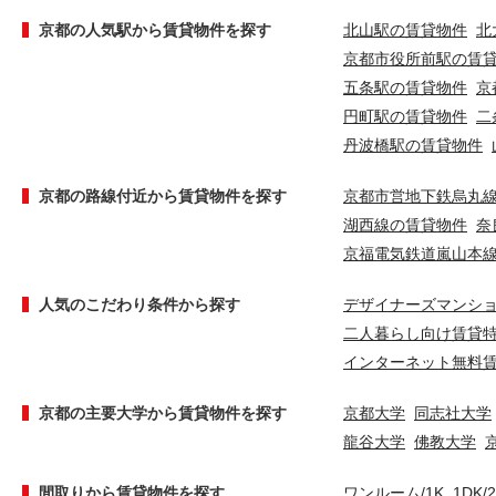
京都の人気駅から賃貸物件を探す
北山駅の賃貸物件
北
京都市役所前駅の賃
五条駅の賃貸物件
京
円町駅の賃貸物件
二
丹波橋駅の賃貸物件
京都の路線付近から賃貸物件を探す
京都市営地下鉄烏丸
湖西線の賃貸物件
奈
京福電気鉄道嵐山本
人気のこだわり条件から探す
デザイナーズマンシ
二人暮らし向け賃貸
インターネット無料
京都の主要大学から賃貸物件を探す
京都大学
同志社大学
龍谷大学
佛教大学
間取りから賃貸物件を探す
ワンルーム/1K
1DK/