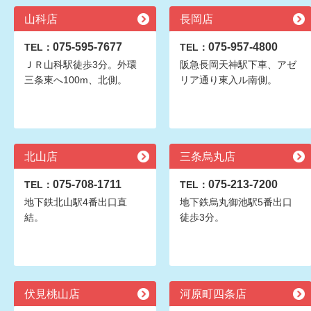
山科店
長岡店
075-595-7677
075-957-4800
TEL：
TEL：
ＪＲ山科駅徒歩3分。外環
阪急長岡天神駅下車、アゼ
三条東へ100m、北側。
リア通り東入ル南側。
北山店
三条烏丸店
075-708-1711
075-213-7200
TEL：
TEL：
地下鉄北山駅4番出口直
地下鉄烏丸御池駅5番出口
結。
徒歩3分。
伏見桃山店
河原町四条店