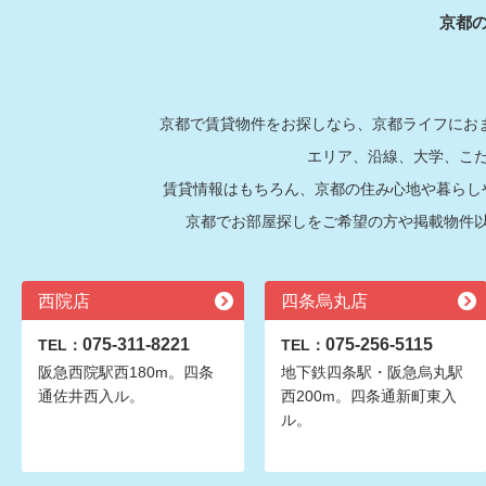
京都
京都で賃貸物件をお探しなら、京都ライフにおま
エリア、沿線、大学、こ
賃貸情報はもちろん、京都の住み心地や暮らし
京都でお部屋探しをご希望の方や掲載物件
西院店
四条烏丸店
075-311-8221
075-256-5115
TEL：
TEL：
阪急西院駅西180m。四条
地下鉄四条駅・阪急烏丸駅
通佐井西入ル。
西200m。四条通新町東入
ル。