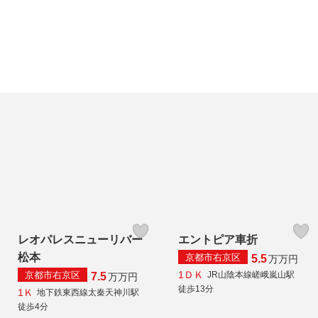
レオパレスニューリバー
エントピア車折
松本
京都市右京区
5.5
万
万円
1ＤＫ
京都市右京区
JR山陰本線嵯峨嵐山駅
7.5
万
万円
徒歩13分
1Ｋ
地下鉄東西線太秦天神川駅
徒歩4分