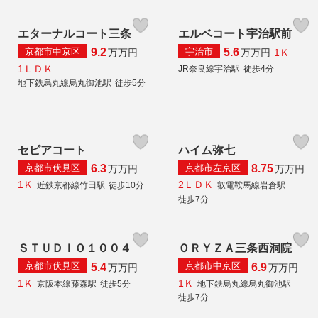
エターナルコート三条
エルベコート宇治駅前
京都市中京区
宇治市
9.2
5.6
1Ｋ
万
万円
万
万円
1ＬＤＫ
JR奈良線宇治駅
徒歩4分
地下鉄烏丸線烏丸御池駅
徒歩5分
セピアコート
ハイム弥七
京都市伏見区
京都市左京区
6.3
8.75
万
万円
万
万円
1Ｋ
2ＬＤＫ
近鉄京都線竹田駅
徒歩10分
叡電鞍馬線岩倉駅
徒歩7分
ＳＴＵＤＩＯ１００４
ＯＲＹＺＡ三条西洞院
京都市伏見区
京都市中京区
5.4
6.9
万
万円
万
万円
1Ｋ
1Ｋ
京阪本線藤森駅
徒歩5分
地下鉄烏丸線烏丸御池駅
徒歩7分