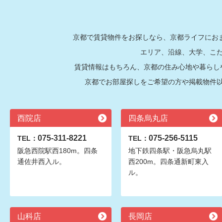
京都で賃貸物件をお探しなら、京都ライフにおま
エリア、沿線、大学、こ
賃貸情報はもちろん、京都の住み心地や暮らし
京都でお部屋探しをご希望の方や掲載物件
西院店
四条烏丸店
075-311-8221
075-256-5115
TEL：
TEL：
阪急西院駅西180m。四条
地下鉄四条駅・阪急烏丸駅
通佐井西入ル。
西200m。四条通新町東入
ル。
山科店
長岡店