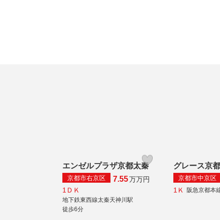
エンゼルプラザ京都太秦
グレース京
京都市右京区
京都市中京区
7.55
万
万円
1ＤＫ
1Ｋ
阪急京都本
地下鉄東西線太秦天神川駅
徒歩6分