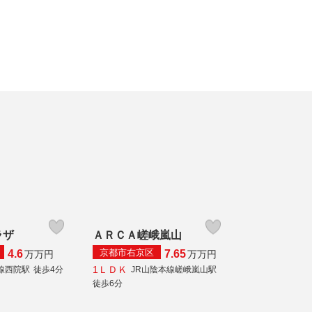
ラザ
ＡＲＣＡ嵯峨嵐山
京都市右京区
4.6
7.65
万
万円
万
万円
1ＬＤＫ
線西院駅
徒歩4分
JR山陰本線嵯峨嵐山駅
徒歩6分