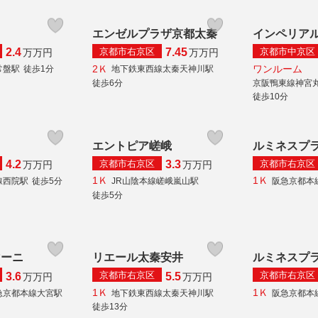
エンゼルプラザ京都太秦
インペリア
京都市右京区
京都市中京区
2.4
7.45
万
万円
万
万円
2Ｋ
ワンルーム
常盤駅
徒歩1分
地下鉄東西線太秦天神川駅
徒歩6分
京阪鴨東線神宮
徒歩10分
エントピア嵯峨
ルミネスプ
京都市右京区
京都市右京区
4.2
3.3
万
万円
万
万円
1Ｋ
1Ｋ
線西院駅
徒歩5分
JR山陰本線嵯峨嵐山駅
阪急京都本
徒歩5分
マーニ
リエール太秦安井
ルミネスプ
京都市右京区
京都市右京区
3.6
5.5
万
万円
万
万円
1Ｋ
1Ｋ
急京都本線大宮駅
地下鉄東西線太秦天神川駅
阪急京都本
徒歩13分