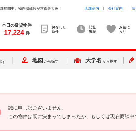
店舗展開中。物件掲載数が京都最大級！
店舗案内
会社案内
法
本日の賃貸物件
保存した
閲覧
お気に
17,224
条件
履歴
入り
件
地図
大学名
から探す
から探す
探す
誠に申し訳ございません。
この物件は既に決まってしまったか、もしくは現在商談中