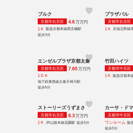
ブルク
プラザパル
京都市右京区
京都市右京区
4.6
万
万円
1Ｋ
1Ｋ
阪急京都本線西京極駅
京福北野線
徒歩3分
エンゼルプラザ京都太秦
竹田ハイツ
京都市右京区
京都市中京区
7.65
万
万円
1ＤＫ
1Ｋ
阪急京都本
地下鉄東西線太秦天神川駅
徒歩6分
ストーリーズうずまさ
カーサ・ド
京都市右京区
京都市中京区
6.3
万
万円
1Ｋ
ワンルーム
JR山陰本線花園駅
徒歩5分
阪
徒歩5分