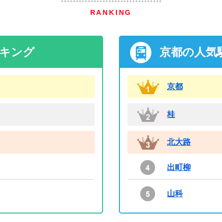
RANKING
ンキング
京都の人気
京都
桂
北大路
出町柳
山科