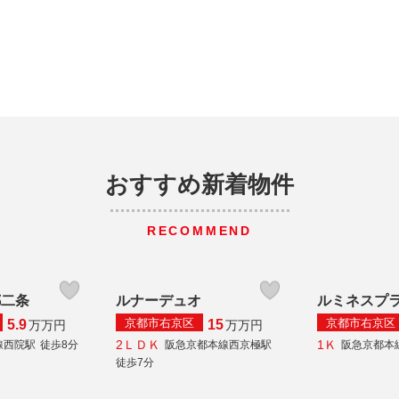
おすすめ新着物件
RECOMMEND
都二条
ルナーデュオ
ルミネスプ
京都市右京区
京都市右京区
5.9
15
万
万円
万
万円
2ＬＤＫ
1Ｋ
線西院駅
徒歩8分
阪急京都本線西京極駅
阪急京都本
徒歩7分