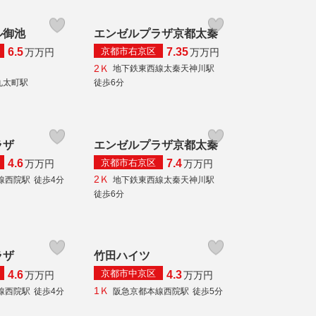
ル御池
エンゼルプラザ京都太秦
京都市右京区
6.5
7.35
万
万円
万
万円
2Ｋ
地下鉄東西線太秦天神川駅
丸太町駅
徒歩6分
ラザ
エンゼルプラザ京都太秦
京都市右京区
4.6
7.4
万
万円
万
万円
2Ｋ
線西院駅
徒歩4分
地下鉄東西線太秦天神川駅
徒歩6分
ラザ
竹田ハイツ
京都市中京区
4.6
4.3
万
万円
万
万円
1Ｋ
線西院駅
徒歩4分
阪急京都本線西院駅
徒歩5分