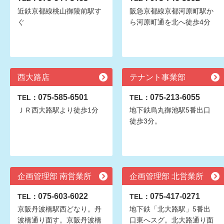
近鉄京都線桃山御陵前駅す
阪急京都線京都河原町駅か
ぐ
ら河原町通を北へ徒歩4分
西大路店
テナント事業部
075-585-6501
075-213-6055
TEL：
TEL：
ＪＲ西大路駅より徒歩1分
地下鉄烏丸御池駅5番出口
徒歩3分。
企画管理部 南営業所
企画管理部 北営業所
075-603-6022
075-417-0271
TEL：
TEL：
京阪丹波橋駅西どなり。丹
地下鉄「北大路駅」5番出
波橋通り面す。京阪丹波橋
口東へスグ。北大路通り面