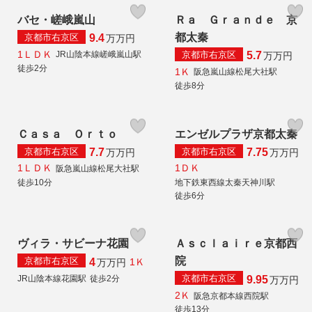
バセ・嵯峨嵐山
Ｒａ Ｇｒａｎｄｅ 京
都太秦
京都市右京区
9.4
万
万円
1ＬＤＫ
京都市右京区
JR山陰本線嵯峨嵐山駅
5.7
万
万円
徒歩2分
1Ｋ
阪急嵐山線松尾大社駅
徒歩8分
Ｃａｓａ Ｏｒｔｏ
エンゼルプラザ京都太秦
京都市右京区
京都市右京区
7.7
7.75
万
万円
万
万円
1ＬＤＫ
1ＤＫ
阪急嵐山線松尾大社駅
徒歩10分
地下鉄東西線太秦天神川駅
徒歩6分
ヴィラ・サビーナ花園
Ａｓｃｌａｉｒｅ京都西
院
京都市右京区
4
1Ｋ
万
万円
京都市右京区
JR山陰本線花園駅
徒歩2分
9.95
万
万円
2Ｋ
阪急京都本線西院駅
徒歩13分