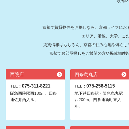
京都
京都で賃貸物件をお探しなら、京都ライフにおま
エリア、沿線、大学、こ
賃貸情報はもちろん、京都の住み心地や暮らし
京都でお部屋探しをご希望の方や掲載物件
西院店
四条烏丸店
075-311-8221
075-256-5115
TEL：
TEL：
阪急西院駅西180m。四条
地下鉄四条駅・阪急烏丸駅
通佐井西入ル。
西200m。四条通新町東入
ル。