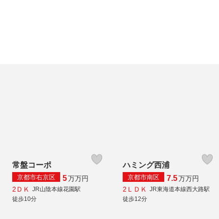
常盤コーポ
ハミング西浦
京都市右京区
京都市南区
5
7.5
万
万円
万
万円
2ＤＫ
2ＬＤＫ
JR山陰本線花園駅
JR東海道本線西大路駅
徒歩10分
徒歩12分