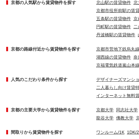
京都の人気駅から賃貸物件を探す
北山駅の賃貸物件
北
京都市役所前駅の賃
五条駅の賃貸物件
京
円町駅の賃貸物件
二
丹波橋駅の賃貸物件
京都の路線付近から賃貸物件を探す
京都市営地下鉄烏丸
湖西線の賃貸物件
奈
京福電気鉄道嵐山本
人気のこだわり条件から探す
デザイナーズマンシ
二人暮らし向け賃貸
インターネット無料
京都の主要大学から賃貸物件を探す
京都大学
同志社大学
龍谷大学
佛教大学
間取りから賃貸物件を探す
ワンルーム/1K
1DK/