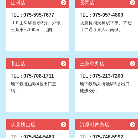
山科店
長岡店
075-595-7677
075-957-4800
TEL：
TEL：
ＪＲ山科駅徒歩3分。外環
阪急長岡天神駅下車、アゼ
三条東へ100m、北側。
リア通り東入ル南側。
北山店
三条烏丸店
075-708-1711
075-213-7200
TEL：
TEL：
地下鉄北山駅4番出口直
地下鉄烏丸御池駅5番出口
結。
徒歩3分。
伏見桃山店
河原町四条店
075-644-5463
075-746-5992
TEL：
TEL：