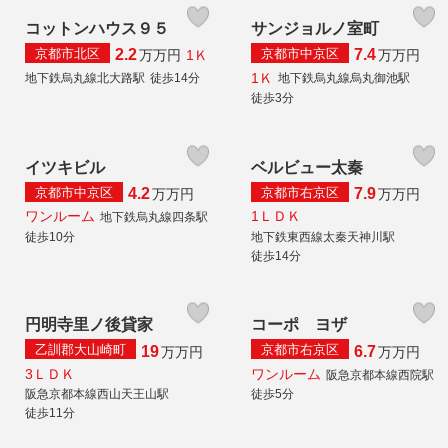
コットンハウス９５
サンジョルノ室町
京都市北区
京都市中京区
2.2
7.4
1Ｋ
万
万円
万
万円
1Ｋ
地下鉄烏丸線北大路駅
徒歩14分
地下鉄烏丸線烏丸御池駅
徒歩3分
イツキビル
ベルビュー太秦
京都市中京区
京都市右京区
4.2
7.9
万
万円
万
万円
ワンルーム
1ＬＤＫ
地下鉄烏丸線四条駅
徒歩10分
地下鉄東西線太秦天神川駅
徒歩14分
円明寺里ノ後貸家
コーポ ヨザ
乙訓郡大山崎町
京都市右京区
19
6.7
万
万円
万
万円
3ＬＤＫ
ワンルーム
阪急京都本線西院駅
阪急京都本線西山天王山駅
徒歩5分
徒歩11分