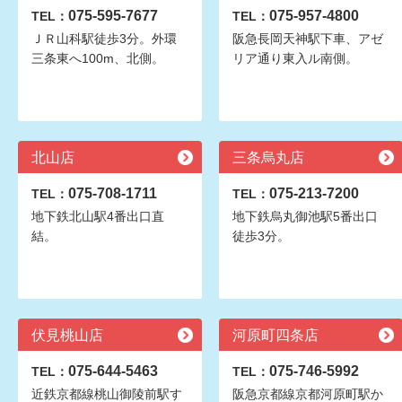
075-595-7677
075-957-4800
TEL：
TEL：
ＪＲ山科駅徒歩3分。外環
阪急長岡天神駅下車、アゼ
三条東へ100m、北側。
リア通り東入ル南側。
北山店
三条烏丸店
075-708-1711
075-213-7200
TEL：
TEL：
地下鉄北山駅4番出口直
地下鉄烏丸御池駅5番出口
結。
徒歩3分。
伏見桃山店
河原町四条店
075-644-5463
075-746-5992
TEL：
TEL：
近鉄京都線桃山御陵前駅す
阪急京都線京都河原町駅か