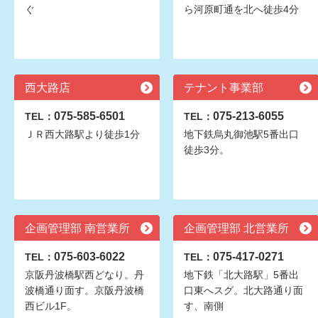
ぐ
ら河原町通を北へ徒歩4分
西大路店
テナント事業部
075-585-6501
075-213-6055
TEL：
TEL：
ＪＲ西大路駅より徒歩1分
地下鉄烏丸御池駅5番出口
徒歩3分。
企画管理部 南営業所
企画管理部 北営業所
075-603-6022
075-417-0271
TEL：
TEL：
京阪丹波橋駅西どなり。丹
地下鉄「北大路駅」5番出
波橋通り面す。京阪丹波橋
口東へスグ。北大路通り面
西ビル1F。
す、南側