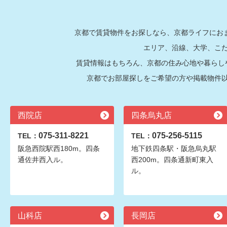
京都で賃貸物件をお探しなら、京都ライフにおま
エリア、沿線、大学、こ
賃貸情報はもちろん、京都の住み心地や暮らし
京都でお部屋探しをご希望の方や掲載物件
西院店
四条烏丸店
075-311-8221
075-256-5115
TEL：
TEL：
阪急西院駅西180m。四条
地下鉄四条駅・阪急烏丸駅
通佐井西入ル。
西200m。四条通新町東入
ル。
山科店
長岡店