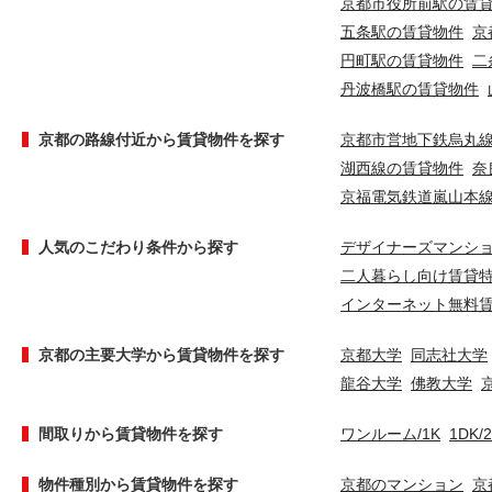
京都市役所前駅の賃
五条駅の賃貸物件
京
円町駅の賃貸物件
二
丹波橋駅の賃貸物件
京都の路線付近から賃貸物件を探す
京都市営地下鉄烏丸
湖西線の賃貸物件
奈
京福電気鉄道嵐山本
人気のこだわり条件から探す
デザイナーズマンシ
二人暮らし向け賃貸
インターネット無料
京都の主要大学から賃貸物件を探す
京都大学
同志社大学
龍谷大学
佛教大学
間取りから賃貸物件を探す
ワンルーム/1K
1DK/
物件種別から賃貸物件を探す
京都のマンション
京