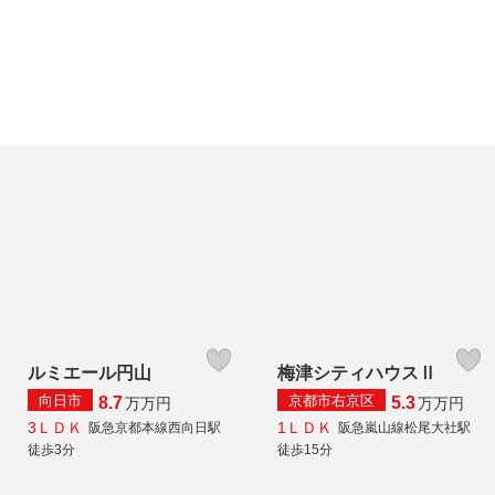
ルミエール円山
梅津シティハウスⅡ
向日市
京都市右京区
8.7
5.3
万
万円
万
万円
3ＬＤＫ
1ＬＤＫ
阪急京都本線西向日駅
阪急嵐山線松尾大社駅
徒歩3分
徒歩15分