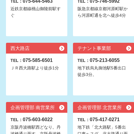
075-644-5463
075-746-5992
TEL：
TEL：
近鉄京都線桃山御陵前駅す
阪急京都線京都河原町駅か
ぐ
ら河原町通を北へ徒歩4分
西大路店
テナント事業部
075-585-6501
075-213-6055
TEL：
TEL：
ＪＲ西大路駅より徒歩1分
地下鉄烏丸御池駅5番出口
徒歩3分。
企画管理部 南営業所
企画管理部 北営業所
075-603-6022
075-417-0271
TEL：
TEL：
京阪丹波橋駅西どなり。丹
地下鉄「北大路駅」5番出
波橋通り面す。京阪丹波橋
口東へスグ。北大路通り面