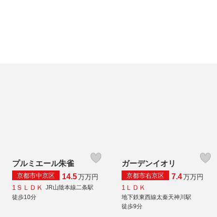
プルミエール朱雀
ガーデンイオリ
京都市中京区
京都市右京区
14.5
7.4
万
万円
万
万円
1ＳＬＤＫ
1ＬＤＫ
JR山陰本線二条駅
徒歩10分
地下鉄東西線太秦天神川駅
徒歩9分