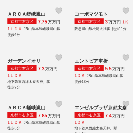
ＡＲＣＡ嵯峨嵐山
コーポマツモト
京都市右京区
京都市右京区
7.75
3
1Ｋ
万
万円
万
万円
1ＬＤＫ
JR山陰本線嵯峨嵐山駅
阪急嵐山線松尾大社駅
徒歩11分
徒歩6分
ガーデンイオリ
エントピア車折
京都市右京区
京都市右京区
7.3
5.5
万
万円
万
万円
1ＬＤＫ
1ＤＫ
JR山陰本線嵯峨嵐山駅
地下鉄東西線太秦天神川駅
徒歩13分
徒歩9分
ＡＲＣＡ嵯峨嵐山
エンゼルプラザ京都太秦
京都市右京区
京都市右京区
7.85
7.4
万
万円
万
万円
1ＬＤＫ
1ＤＫ
JR山陰本線嵯峨嵐山駅
徒歩6分
地下鉄東西線太秦天神川駅