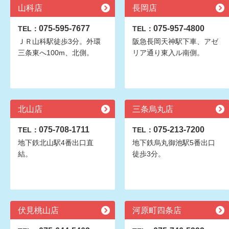
山科店
長岡店
075-595-7677
075-957-4800
TEL：
TEL：
ＪＲ山科駅徒歩3分。外環
阪急長岡天神駅下車、アゼ
三条東へ100m、北側。
リア通り東入ル南側。
北山店
三条烏丸店
075-708-1711
075-213-7200
TEL：
TEL：
地下鉄北山駅4番出口直
地下鉄烏丸御池駅5番出口
結。
徒歩3分。
伏見桃山店
河原町四条店