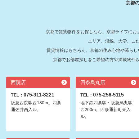
京都
京都で賃貸物件をお探しなら、京都ライフにおま
エリア、沿線、大学、こ
賃貸情報はもちろん、京都の住み心地や暮らし
京都でお部屋探しをご希望の方や掲載物件
西院店
四条烏丸店
075-311-8221
075-256-5115
TEL：
TEL：
阪急西院駅西180m。四条
地下鉄四条駅・阪急烏丸駅
通佐井西入ル。
西200m。四条通新町東入
ル。