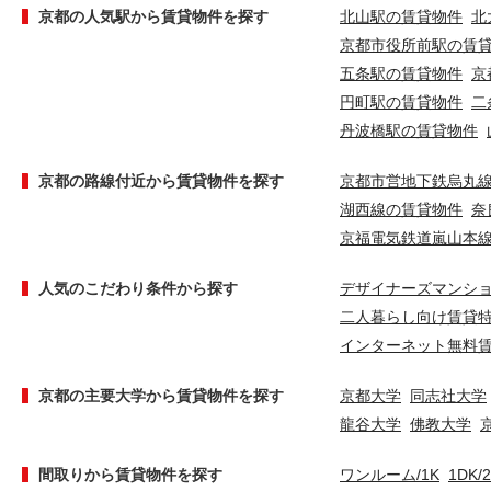
京都の人気駅から賃貸物件を探す
北山駅の賃貸物件
北
京都市役所前駅の賃
五条駅の賃貸物件
京
円町駅の賃貸物件
二
丹波橋駅の賃貸物件
京都の路線付近から賃貸物件を探す
京都市営地下鉄烏丸
湖西線の賃貸物件
奈
京福電気鉄道嵐山本
人気のこだわり条件から探す
デザイナーズマンシ
二人暮らし向け賃貸
インターネット無料
京都の主要大学から賃貸物件を探す
京都大学
同志社大学
龍谷大学
佛教大学
間取りから賃貸物件を探す
ワンルーム/1K
1DK/