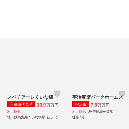
スペチアーレくいな橋
宇治黄檗パークホームズ
京都市伏見区
宇治市
13.9
7.8
万
万円
万
万円
2ＬＤＫ
2ＬＤＫ
JR奈良線黄檗駅
地下鉄烏丸線くいな橋駅
徒歩3分
徒歩7分