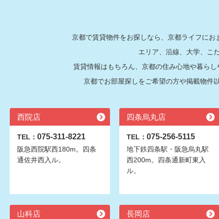
京都で賃貸物件をお探しなら、京都ライフにおま
エリア、沿線、大学、こ
賃貸情報はもちろん、京都の住み心地や暮らし
京都でお部屋探しをご希望の方や掲載物件
西院店
四条烏丸店
075-311-8221
075-256-5115
TEL：
TEL：
阪急西院駅西180m。四条
地下鉄四条駅・阪急烏丸駅
通佐井西入ル。
西200m。四条通新町東入
ル。
山科店
長岡店