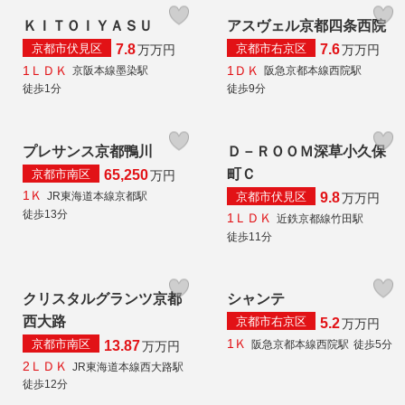
ＫＩＴＯＩＹＡＳＵ
アスヴェル京都四条西院
京都市伏見区
京都市右京区
7.8
7.6
万
万円
万
万円
1ＬＤＫ
1ＤＫ
京阪本線墨染駅
阪急京都本線西院駅
徒歩1分
徒歩9分
プレサンス京都鴨川
Ｄ－ＲＯＯＭ深草小久保
町Ｃ
京都市南区
65,250
万円
1Ｋ
京都市伏見区
JR東海道本線京都駅
9.8
万
万円
徒歩13分
1ＬＤＫ
近鉄京都線竹田駅
徒歩11分
クリスタルグランツ京都
シャンテ
西大路
京都市右京区
5.2
万
万円
1Ｋ
京都市南区
阪急京都本線西院駅
徒歩5分
13.87
万
万円
2ＬＤＫ
JR東海道本線西大路駅
徒歩12分