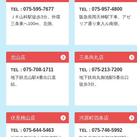
075-595-7677
075-957-4800
TEL：
TEL：
ＪＲ山科駅徒歩3分。外環
阪急長岡天神駅下車、アゼ
三条東へ100m、北側。
リア通り東入ル南側。
北山店
三条烏丸店
075-708-1711
075-213-7200
TEL：
TEL：
地下鉄北山駅4番出口直
地下鉄烏丸御池駅5番出口
結。
徒歩3分。
伏見桃山店
河原町四条店
075-644-5463
075-746-5992
TEL：
TEL：