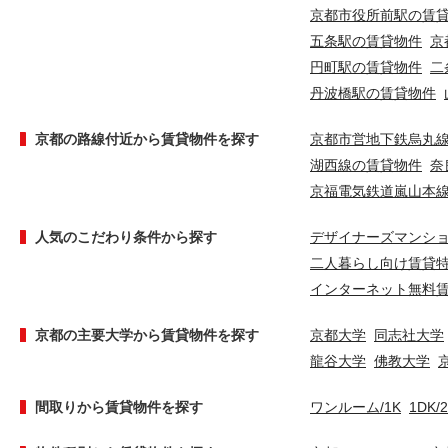
京都市役所前駅の賃
五条駅の賃貸物件
京
円町駅の賃貸物件
二
丹波橋駅の賃貸物件
京都の路線付近から賃貸物件を探す
京都市営地下鉄烏丸
湖西線の賃貸物件
奈
京福電気鉄道嵐山本
人気のこだわり条件から探す
デザイナーズマンシ
二人暮らし向け賃貸
インターネット無料
京都の主要大学から賃貸物件を探す
京都大学
同志社大学
龍谷大学
佛教大学
間取りから賃貸物件を探す
ワンルーム/1K
1DK/