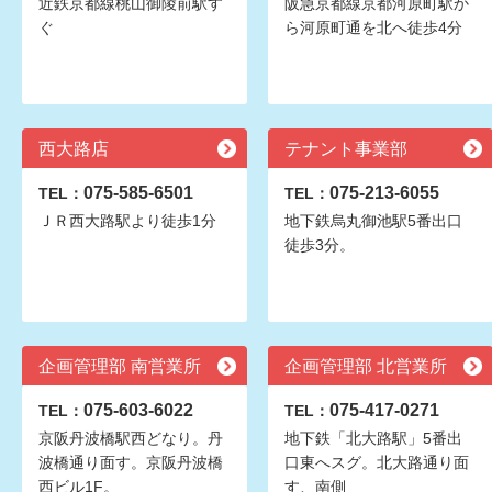
近鉄京都線桃山御陵前駅す
阪急京都線京都河原町駅か
ぐ
ら河原町通を北へ徒歩4分
西大路店
テナント事業部
075-585-6501
075-213-6055
TEL：
TEL：
ＪＲ西大路駅より徒歩1分
地下鉄烏丸御池駅5番出口
徒歩3分。
企画管理部 南営業所
企画管理部 北営業所
075-603-6022
075-417-0271
TEL：
TEL：
京阪丹波橋駅西どなり。丹
地下鉄「北大路駅」5番出
波橋通り面す。京阪丹波橋
口東へスグ。北大路通り面
西ビル1F。
す、南側