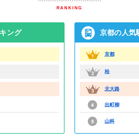
RANKING
ンキング
京都の人気
京都
桂
北大路
出町柳
山科