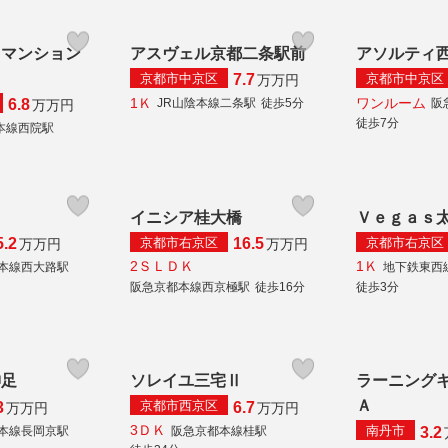
イマンション
アスヴェル京都二条駅前
アソルティ
京都市中京区
京都市中京区
7.7
万
万円
1Ｋ
ワンルーム
JR山陰本線二条駅
徒歩5分
阪
6.8
万
万円
徒歩7分
本線西院駅
イニシア桂大橋
Ｖｅｇａｓ
京都市右京区
京都市右京区
5.2
16.5
万
万円
万
万円
2ＳＬＤＫ
1Ｋ
道本線西大路駅
地下鉄東西
阪急京都本線西京極駅
徒歩16分
徒歩3分
神足
ソレイユ三宅Ⅱ
ラーニング
Ａ
京都市西京区
3
6.7
万
万円
万
万円
3ＤＫ
南丹市
道本線長岡京駅
阪急京都本線桂駅
3.2