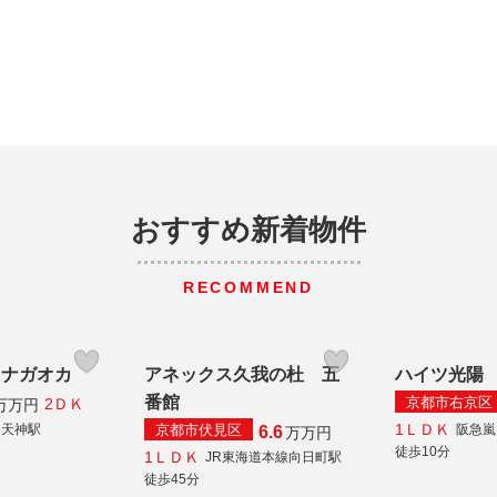
おすすめ新着物件
RECOMMEND
ツナガオカ
アネックス久我の杜 五
ハイツ光陽
番館
京都市右京区
2ＤＫ
万
万円
1ＬＤＫ
京都市伏見区
岡天神駅
阪急嵐
6.6
万
万円
徒歩10分
1ＬＤＫ
JR東海道本線向日町駅
徒歩45分