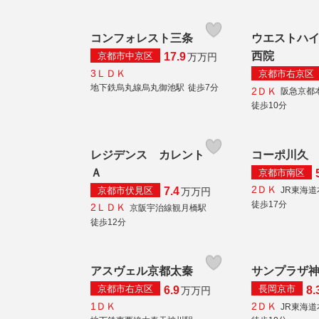
コンフォレスト三条
ウエストハ
西院
京都市中京区
17.9
万
万円
3ＬＤＫ
京都市右京区
地下鉄烏丸線烏丸御池駅
徒歩7分
2ＤＫ
阪急京都
徒歩10分
レジデンス カレント
コーポ川久
Ａ
京都市南区
2ＤＫ
京都市伏見区
JR東海
7.4
万
万円
徒歩17分
2ＬＤＫ
京阪宇治線観月橋駅
徒歩12分
アスヴェル京都太秦
サンプラザ
京都市右京区
長岡京市
6.9
8.
万
万円
1ＤＫ
2ＤＫ
JR東海