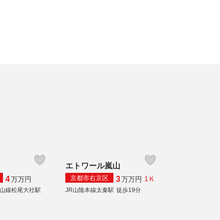
エトワール嵐山
京都市右京区
4
3
1Ｋ
万
万円
万
万円
山線松尾大社駅
JR山陰本線太秦駅
徒歩19分