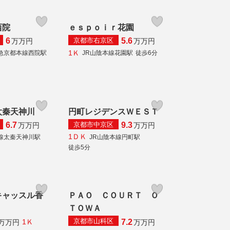
西院
ｅｓｐｏｉｒ花園
京都市右京区
6
5.6
万
万円
万
万円
1Ｋ
急京都本線西院駅
JR山陰本線花園駅
徒歩6分
太秦天神川
円町レジデンスＷＥＳＴ
京都市中京区
6.7
9.3
万
万円
万
万円
1ＤＫ
線太秦天神川駅
JR山陰本線円町駅
徒歩5分
キャッスル香
ＰＡＯ ＣＯＵＲＴ Ｏ
ＴＯＷＡ
京都市山科区
7.2
1Ｋ
万
万円
万
万円