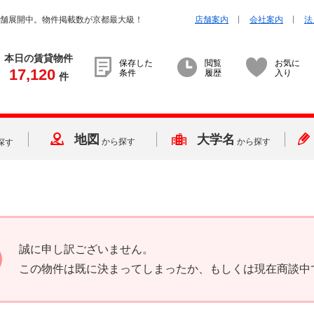
店舗展開中。物件掲載数が京都最大級！
店舗案内
会社案内
法
本日の賃貸物件
保存した
閲覧
お気に
17,120
条件
履歴
入り
件
地図
大学名
から探す
から探す
探す
誠に申し訳ございません。
この物件は既に決まってしまったか、もしくは現在商談中