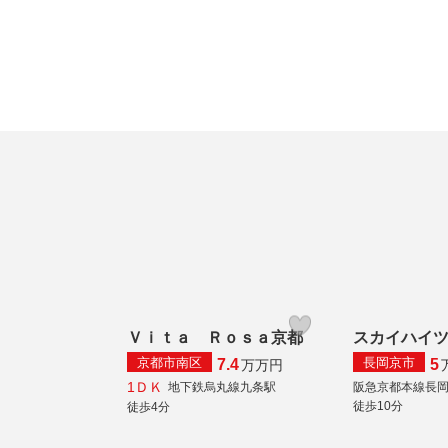
Ｖｉｔａ Ｒｏｓａ京都
スカイハイ
京都市南区
長岡京市
7.4
5
万
万円
1ＤＫ
地下鉄烏丸線九条駅
阪急京都本線長
徒歩10分
徒歩4分