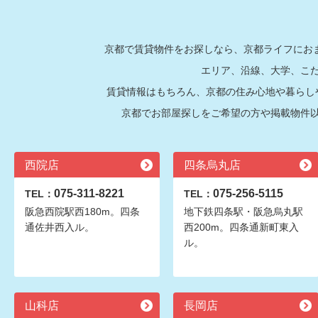
京都で賃貸物件をお探しなら、京都ライフにおま
エリア、沿線、大学、こ
賃貸情報はもちろん、京都の住み心地や暮らし
京都でお部屋探しをご希望の方や掲載物件
西院店
四条烏丸店
075-311-8221
075-256-5115
TEL：
TEL：
阪急西院駅西180m。四条
地下鉄四条駅・阪急烏丸駅
通佐井西入ル。
西200m。四条通新町東入
ル。
山科店
長岡店