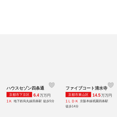
ハウスセゾン四条通
ファイブコート清水寺
京都市下京区
京都市東山区
6.4
14.5
万
万円
万
万円
1Ｋ
1ＬＤＫ
地下鉄烏丸線四条駅
徒歩5分
京阪本線祇園四条駅
徒歩14分