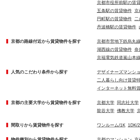
京都市役所前駅の賃
五条駅の賃貸物件
京
円町駅の賃貸物件
二
丹波橋駅の賃貸物件
京都の路線付近から賃貸物件を探す
京都市営地下鉄烏丸
湖西線の賃貸物件
奈
京福電気鉄道嵐山本
人気のこだわり条件から探す
デザイナーズマンシ
二人暮らし向け賃貸
インターネット無料
京都の主要大学から賃貸物件を探す
京都大学
同志社大学
龍谷大学
佛教大学
間取りから賃貸物件を探す
ワンルーム/1K
1DK/
物件種別から賃貸物件を探す
京都のマンション
京