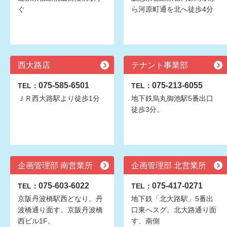
ぐ
ら河原町通を北へ徒歩4分
西大路店
テナント事業部
075-585-6501
075-213-6055
TEL：
TEL：
ＪＲ西大路駅より徒歩1分
地下鉄烏丸御池駅5番出口
徒歩3分。
企画管理部 南営業所
企画管理部 北営業所
075-603-6022
075-417-0271
TEL：
TEL：
京阪丹波橋駅西どなり。丹
地下鉄「北大路駅」5番出
波橋通り面す。京阪丹波橋
口東へスグ。北大路通り面
西ビル1F。
す、南側