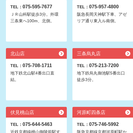
075-595-7677
075-957-4800
TEL：
TEL：
ＪＲ山科駅徒歩3分。外環
阪急長岡天神駅下車、アゼ
三条東へ100m、北側。
リア通り東入ル南側。
北山店
三条烏丸店
075-708-1711
075-213-7200
TEL：
TEL：
地下鉄北山駅4番出口直
地下鉄烏丸御池駅5番出口
結。
徒歩3分。
伏見桃山店
河原町四条店
075-644-5463
075-746-5992
TEL：
TEL：
近鉄京都線桃山御陵前駅す
阪急京都線京都河原町駅か