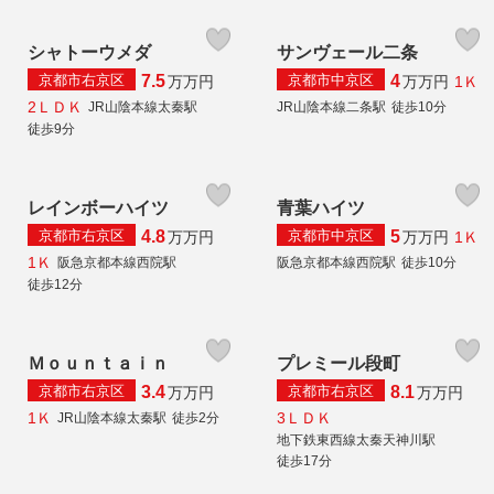
シャトーウメダ
サンヴェール二条
京都市右京区
京都市中京区
7.5
4
1Ｋ
万
万円
万
万円
2ＬＤＫ
JR山陰本線太秦駅
JR山陰本線二条駅
徒歩10分
徒歩9分
レインボーハイツ
青葉ハイツ
京都市右京区
京都市中京区
4.8
5
1Ｋ
万
万円
万
万円
1Ｋ
阪急京都本線西院駅
阪急京都本線西院駅
徒歩10分
徒歩12分
Ｍｏｕｎｔａｉｎ
プレミール段町
京都市右京区
京都市右京区
3.4
8.1
万
万円
万
万円
1Ｋ
3ＬＤＫ
JR山陰本線太秦駅
徒歩2分
地下鉄東西線太秦天神川駅
徒歩17分