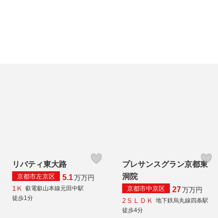
リバティ東大路
プレサンスグラン京都東
洞院
京都市左京区
5.1
万
万円
1Ｋ
京都市中京区
叡電叡山本線元田中駅
27
万
万円
徒歩1分
2ＳＬＤＫ
地下鉄烏丸線四条駅
徒歩4分