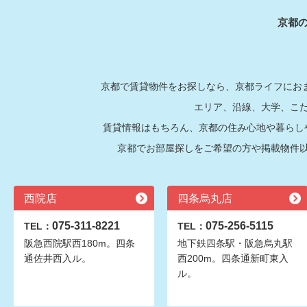
京都
京都で賃貸物件をお探しなら、京都ライフにおま
エリア、沿線、大学、こ
賃貸情報はもちろん、京都の住み心地や暮らし
京都でお部屋探しをご希望の方や掲載物件
西院店
四条烏丸店
075-311-8221
075-256-5115
TEL：
TEL：
阪急西院駅西180m。四条
地下鉄四条駅・阪急烏丸駅
通佐井西入ル。
西200m。四条通新町東入
ル。