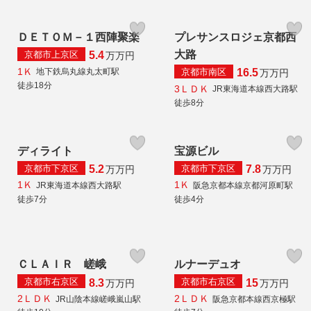
ＤＥＴＯＭ－１西陣聚楽
プレサンスロジェ京都西
大路
京都市上京区
5.4
万
万円
1Ｋ
京都市南区
地下鉄烏丸線丸太町駅
16.5
万
万円
徒歩18分
3ＬＤＫ
JR東海道本線西大路駅
徒歩8分
ディライト
宝源ビル
京都市下京区
京都市下京区
5.2
7.8
万
万円
万
万円
1Ｋ
1Ｋ
JR東海道本線西大路駅
阪急京都本線京都河原町駅
徒歩7分
徒歩4分
ＣＬＡＩＲ 嵯峨
ルナーデュオ
京都市右京区
京都市右京区
8.3
15
万
万円
万
万円
2ＬＤＫ
2ＬＤＫ
JR山陰本線嵯峨嵐山駅
阪急京都本線西京極駅