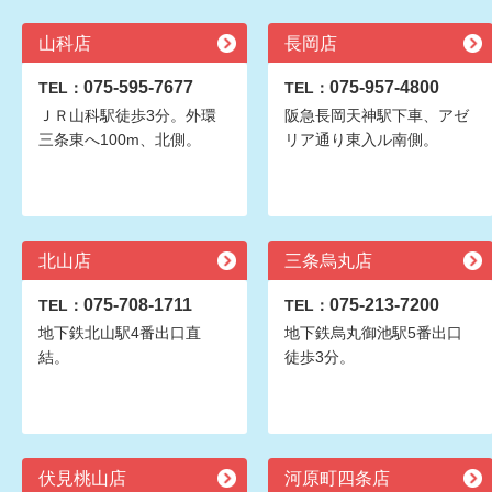
山科店
長岡店
075-595-7677
075-957-4800
TEL：
TEL：
ＪＲ山科駅徒歩3分。外環
阪急長岡天神駅下車、アゼ
三条東へ100m、北側。
リア通り東入ル南側。
北山店
三条烏丸店
075-708-1711
075-213-7200
TEL：
TEL：
地下鉄北山駅4番出口直
地下鉄烏丸御池駅5番出口
結。
徒歩3分。
伏見桃山店
河原町四条店