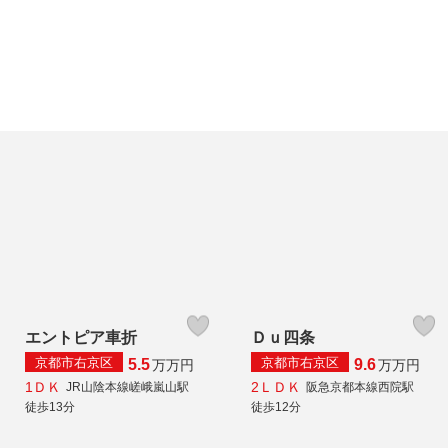
エントピア車折
Ｄｕ四条
京都市右京区
京都市右京区
5.5
9.6
万
万円
万
万円
1ＤＫ
2ＬＤＫ
JR山陰本線嵯峨嵐山駅
阪急京都本線西院駅
徒歩13分
徒歩12分