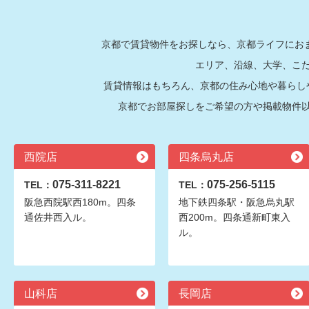
京都で賃貸物件をお探しなら、京都ライフにおま
エリア、沿線、大学、こ
賃貸情報はもちろん、京都の住み心地や暮らし
京都でお部屋探しをご希望の方や掲載物件
西院店
四条烏丸店
075-311-8221
075-256-5115
TEL：
TEL：
阪急西院駅西180m。四条
地下鉄四条駅・阪急烏丸駅
通佐井西入ル。
西200m。四条通新町東入
ル。
山科店
長岡店