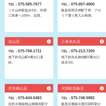
075-595-7677
075-957-4800
TEL：
TEL：
ＪＲ山科駅徒歩3分。外環
阪急長岡天神駅下車、アゼ
三条東へ100m、北側。
リア通り東入ル南側。
北山店
三条烏丸店
075-708-1711
075-213-7200
TEL：
TEL：
地下鉄北山駅4番出口直
地下鉄烏丸御池駅5番出口
結。
徒歩3分。
伏見桃山店
河原町四条店
075-644-5463
075-746-5992
TEL：
TEL：
近鉄京都線桃山御陵前駅す
阪急京都線京都河原町駅か