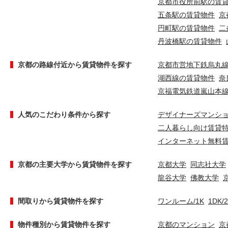
京都市役所前駅の賃
五条駅の賃貸物件
京
円町駅の賃貸物件
二
丹波橋駅の賃貸物件
京都の路線付近から賃貸物件を探す
京都市営地下鉄烏丸
湖西線の賃貸物件
奈
京福電気鉄道嵐山本
人気のこだわり条件から探す
デザイナーズマンシ
二人暮らし向け賃貸
インターネット無料
京都の主要大学から賃貸物件を探す
京都大学
同志社大学
龍谷大学
佛教大学
間取りから賃貸物件を探す
ワンルーム/1K
1DK/
物件種別から賃貸物件を探す
京都のマンション
京