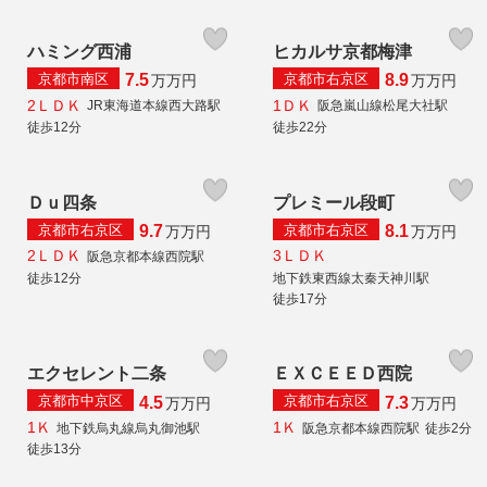
ハミング西浦
ヒカルサ京都梅津
京都市南区
京都市右京区
7.5
8.9
万
万円
万
万円
2ＬＤＫ
1ＤＫ
JR東海道本線西大路駅
阪急嵐山線松尾大社駅
徒歩12分
徒歩22分
Ｄｕ四条
プレミール段町
京都市右京区
京都市右京区
9.7
8.1
万
万円
万
万円
2ＬＤＫ
3ＬＤＫ
阪急京都本線西院駅
徒歩12分
地下鉄東西線太秦天神川駅
徒歩17分
エクセレント二条
ＥＸＣＥＥＤ西院
京都市中京区
京都市右京区
4.5
7.3
万
万円
万
万円
1Ｋ
1Ｋ
地下鉄烏丸線烏丸御池駅
阪急京都本線西院駅
徒歩2分
徒歩13分