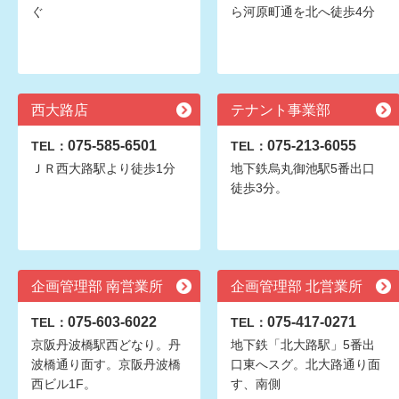
ぐ
ら河原町通を北へ徒歩4分
西大路店
テナント事業部
075-585-6501
075-213-6055
TEL：
TEL：
ＪＲ西大路駅より徒歩1分
地下鉄烏丸御池駅5番出口
徒歩3分。
企画管理部 南営業所
企画管理部 北営業所
075-603-6022
075-417-0271
TEL：
TEL：
京阪丹波橋駅西どなり。丹
地下鉄「北大路駅」5番出
波橋通り面す。京阪丹波橋
口東へスグ。北大路通り面
西ビル1F。
す、南側