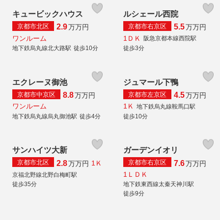
キュービックハウス
ルシェール西院
京都市北区
京都市右京区
2.9
5.5
万
万円
万
万円
ワンルーム
1ＤＫ
阪急京都本線西院駅
地下鉄烏丸線北大路駅
徒歩10分
徒歩3分
エクレーヌ御池
ジュマール下鴨
京都市中京区
京都市左京区
8.8
4.5
万
万円
万
万円
ワンルーム
1Ｋ
地下鉄烏丸線鞍馬口駅
地下鉄烏丸線烏丸御池駅
徒歩4分
徒歩10分
サンハイツ大新
ガーデンイオリ
京都市北区
京都市右京区
2.8
7.6
1Ｋ
万
万円
万
万円
1ＬＤＫ
京福北野線北野白梅町駅
徒歩35分
地下鉄東西線太秦天神川駅
徒歩9分