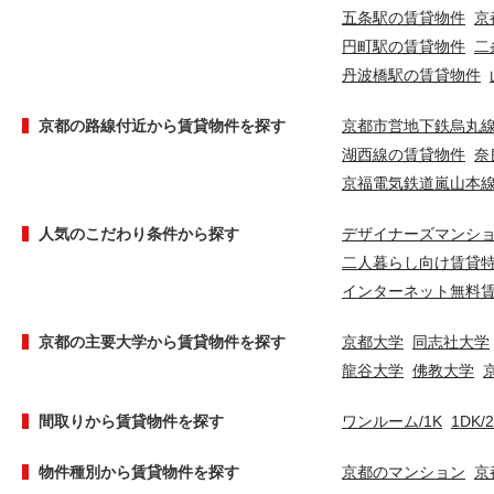
五条駅の賃貸物件
京
円町駅の賃貸物件
二
丹波橋駅の賃貸物件
京都の路線付近から賃貸物件を探す
京都市営地下鉄烏丸
湖西線の賃貸物件
奈
京福電気鉄道嵐山本
人気のこだわり条件から探す
デザイナーズマンシ
二人暮らし向け賃貸
インターネット無料
京都の主要大学から賃貸物件を探す
京都大学
同志社大学
龍谷大学
佛教大学
間取りから賃貸物件を探す
ワンルーム/1K
1DK/
物件種別から賃貸物件を探す
京都のマンション
京