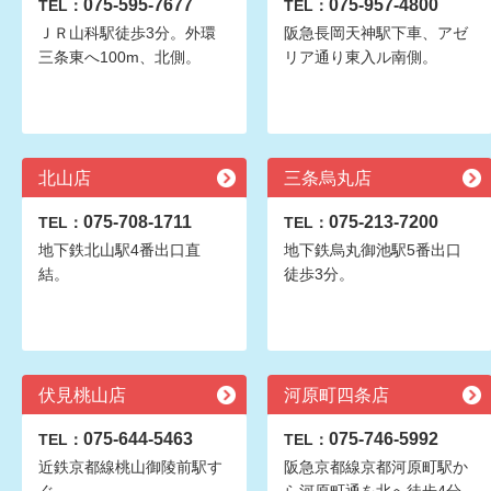
075-595-7677
075-957-4800
TEL：
TEL：
ＪＲ山科駅徒歩3分。外環
阪急長岡天神駅下車、アゼ
三条東へ100m、北側。
リア通り東入ル南側。
北山店
三条烏丸店
075-708-1711
075-213-7200
TEL：
TEL：
地下鉄北山駅4番出口直
地下鉄烏丸御池駅5番出口
結。
徒歩3分。
伏見桃山店
河原町四条店
075-644-5463
075-746-5992
TEL：
TEL：
近鉄京都線桃山御陵前駅す
阪急京都線京都河原町駅か