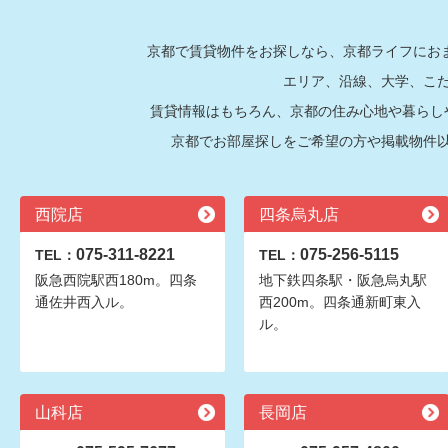
京都で賃貸物件をお探しなら、京都ライフにおま
エリア、沿線、大学、こ
賃貸情報はもちろん、京都の住み心地や暮らし
京都でお部屋探しをご希望の方や掲載物件
西院店
四条烏丸店
075-311-8221
075-256-5115
TEL：
TEL：
阪急西院駅西180m。四条
地下鉄四条駅・阪急烏丸駅
通佐井西入ル。
西200m。四条通新町東入
ル。
山科店
長岡店