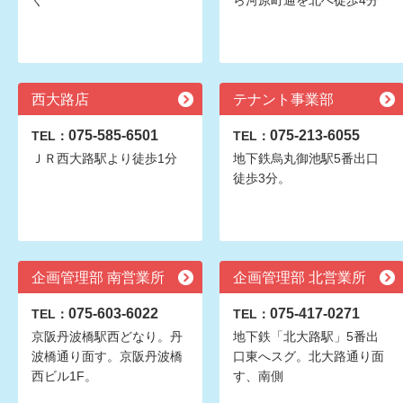
ぐ
ら河原町通を北へ徒歩4分
西大路店
テナント事業部
075-585-6501
075-213-6055
TEL：
TEL：
ＪＲ西大路駅より徒歩1分
地下鉄烏丸御池駅5番出口
徒歩3分。
企画管理部 南営業所
企画管理部 北営業所
075-603-6022
075-417-0271
TEL：
TEL：
京阪丹波橋駅西どなり。丹
地下鉄「北大路駅」5番出
波橋通り面す。京阪丹波橋
口東へスグ。北大路通り面
西ビル1F。
す、南側