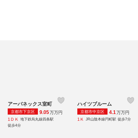
アーバネックス室町
ハイツブルーム
京都市下京区
京都市中京区
9.05
4.1
万
万円
万
万円
1ＤＫ
1Ｋ
地下鉄烏丸線四条駅
JR山陰本線円町駅
徒歩7分
徒歩4分