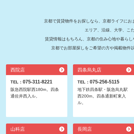
京都で賃貸物件をお探しなら、京都ライフにおま
エリア、沿線、大学、こ
賃貸情報はもちろん、京都の住み心地や暮らし
京都でお部屋探しをご希望の方や掲載物件
西院店
四条烏丸店
075-311-8221
075-256-5115
TEL：
TEL：
阪急西院駅西180m。四条
地下鉄四条駅・阪急烏丸駅
通佐井西入ル。
西200m。四条通新町東入
ル。
山科店
長岡店