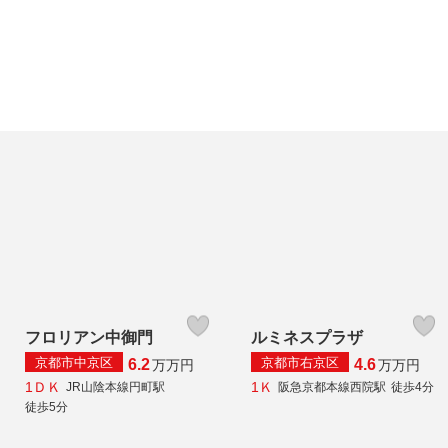
フロリアン中御門
ルミネスプラザ
京都市中京区
京都市右京区
6.2
4.6
万
万円
万
万円
1ＤＫ
1Ｋ
JR山陰本線円町駅
阪急京都本線西院駅
徒歩4分
徒歩5分