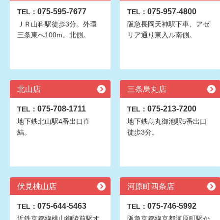
075-595-7677
075-957-4800
TEL：
TEL：
ＪＲ山科駅徒歩3分。外環
阪急長岡天神駅下車、アゼ
三条東へ100m、北側。
リア通り東入ル南側。
北山店
三条烏丸店
075-708-1711
075-213-7200
TEL：
TEL：
地下鉄北山駅4番出口直
地下鉄烏丸御池駅5番出口
結。
徒歩3分。
伏見桃山店
河原町四条店
075-644-5463
075-746-5992
TEL：
TEL：
近鉄京都線桃山御陵前駅す
阪急京都線京都河原町駅か