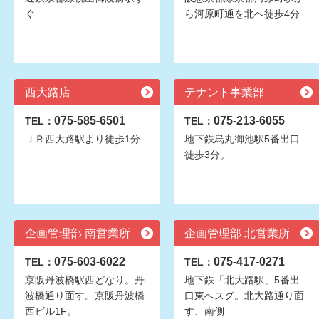
ぐ
ら河原町通を北へ徒歩4分
西大路店
テナント事業部
075-585-6501
075-213-6055
TEL：
TEL：
ＪＲ西大路駅より徒歩1分
地下鉄烏丸御池駅5番出口
徒歩3分。
企画管理部 南営業所
企画管理部 北営業所
075-603-6022
075-417-0271
TEL：
TEL：
京阪丹波橋駅西どなり。丹
地下鉄「北大路駅」5番出
波橋通り面す。京阪丹波橋
口東へスグ。北大路通り面
西ビル1F。
す、南側