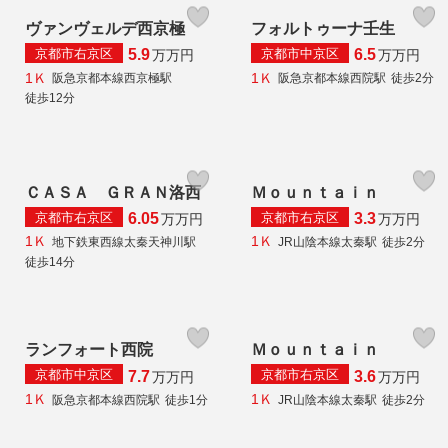
ヴァンヴェルデ西京極
フォルトゥーナ壬生
京都市右京区
京都市中京区
5.9
6.5
万
万円
万
万円
1Ｋ
1Ｋ
阪急京都本線西京極駅
阪急京都本線西院駅
徒歩2分
徒歩12分
ＣＡＳＡ ＧＲＡＮ洛西
Ｍｏｕｎｔａｉｎ
京都市右京区
京都市右京区
6.05
3.3
万
万円
万
万円
1Ｋ
1Ｋ
地下鉄東西線太秦天神川駅
JR山陰本線太秦駅
徒歩2分
徒歩14分
ランフォート西院
Ｍｏｕｎｔａｉｎ
京都市中京区
京都市右京区
7.7
3.6
万
万円
万
万円
1Ｋ
1Ｋ
阪急京都本線西院駅
徒歩1分
JR山陰本線太秦駅
徒歩2分