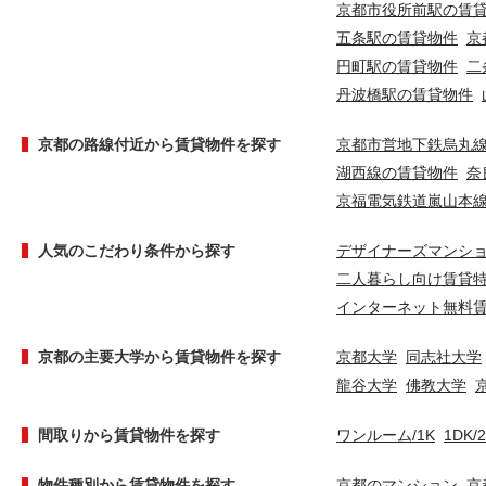
京都市役所前駅の賃
五条駅の賃貸物件
京
円町駅の賃貸物件
二
丹波橋駅の賃貸物件
京都の路線付近から賃貸物件を探す
京都市営地下鉄烏丸
湖西線の賃貸物件
奈
京福電気鉄道嵐山本
人気のこだわり条件から探す
デザイナーズマンシ
二人暮らし向け賃貸
インターネット無料
京都の主要大学から賃貸物件を探す
京都大学
同志社大学
龍谷大学
佛教大学
間取りから賃貸物件を探す
ワンルーム/1K
1DK/
物件種別から賃貸物件を探す
京都のマンション
京