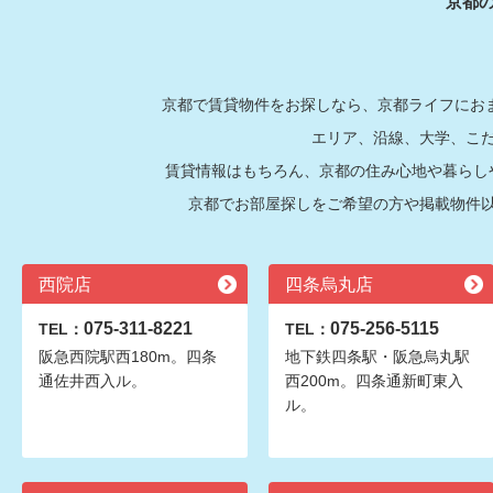
京都
京都で賃貸物件をお探しなら、京都ライフにおま
エリア、沿線、大学、こ
賃貸情報はもちろん、京都の住み心地や暮らし
京都でお部屋探しをご希望の方や掲載物件
西院店
四条烏丸店
075-311-8221
075-256-5115
TEL：
TEL：
阪急西院駅西180m。四条
地下鉄四条駅・阪急烏丸駅
通佐井西入ル。
西200m。四条通新町東入
ル。