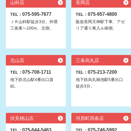
山科店
長岡店
075-595-7677
075-957-4800
TEL：
TEL：
ＪＲ山科駅徒歩3分。外環
阪急長岡天神駅下車、アゼ
三条東へ100m、北側。
リア通り東入ル南側。
北山店
三条烏丸店
075-708-1711
075-213-7200
TEL：
TEL：
地下鉄北山駅4番出口直
地下鉄烏丸御池駅5番出口
結。
徒歩3分。
伏見桃山店
河原町四条店
075-644-5463
075-746-5992
TEL：
TEL：