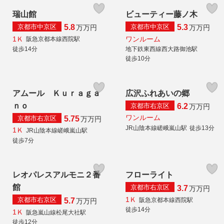
瑞山館
ビューティー藤ノ木
京都市中京区
京都市中京区
5.8
5.3
万
万円
万
万円
1Ｋ
ワンルーム
阪急京都本線西院駅
徒歩14分
地下鉄東西線西大路御池駅
徒歩10分
アムール Ｋｕｒａｇａ
広沢ふれあいの郷
ｎｏ
京都市右京区
6.2
万
万円
ワンルーム
京都市右京区
5.75
万
万円
JR山陰本線嵯峨嵐山駅
徒歩13分
1Ｋ
JR山陰本線嵯峨嵐山駅
徒歩7分
レオパレスアルモニ２番
フローライト
館
京都市右京区
3.7
万
万円
1Ｋ
京都市右京区
阪急京都本線西院駅
5.7
万
万円
徒歩14分
1Ｋ
阪急嵐山線松尾大社駅
徒歩12分