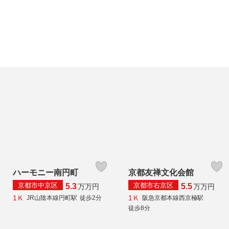
ハーモニー南円町
京都友禅文化会館
京都市中京区
京都市右京区
5.3
5.5
万
万円
万
万円
1Ｋ
1Ｋ
JR山陰本線円町駅
徒歩2分
阪急京都本線西京極駅
徒歩8分