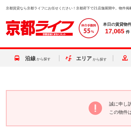
京都賃貸なら京都ライフにお任せください！京都府下で21店舗展開中。物件掲
本日の賃貸物
17,065
件
沿線
エリア
から探す
から探す
誠に申し
この物件