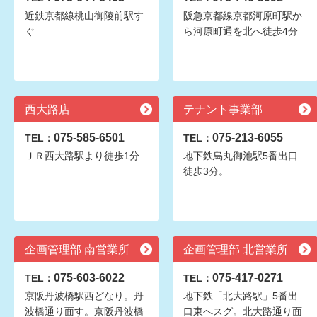
近鉄京都線桃山御陵前駅す
阪急京都線京都河原町駅か
ぐ
ら河原町通を北へ徒歩4分
西大路店
テナント事業部
075-585-6501
075-213-6055
TEL：
TEL：
ＪＲ西大路駅より徒歩1分
地下鉄烏丸御池駅5番出口
徒歩3分。
企画管理部 南営業所
企画管理部 北営業所
075-603-6022
075-417-0271
TEL：
TEL：
京阪丹波橋駅西どなり。丹
地下鉄「北大路駅」5番出
波橋通り面す。京阪丹波橋
口東へスグ。北大路通り面