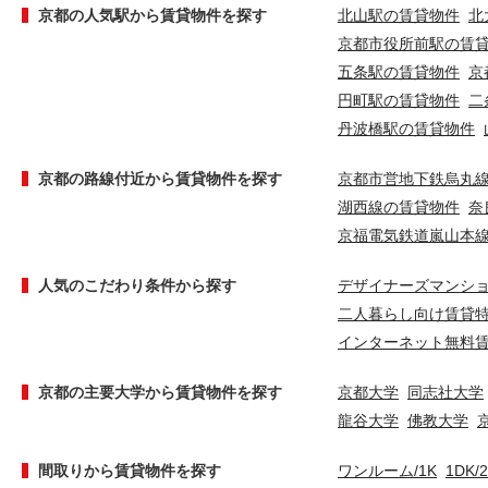
京都の人気駅から賃貸物件を探す
北山駅の賃貸物件
北
京都市役所前駅の賃
五条駅の賃貸物件
京
円町駅の賃貸物件
二
丹波橋駅の賃貸物件
京都の路線付近から賃貸物件を探す
京都市営地下鉄烏丸
湖西線の賃貸物件
奈
京福電気鉄道嵐山本
人気のこだわり条件から探す
デザイナーズマンシ
二人暮らし向け賃貸
インターネット無料
京都の主要大学から賃貸物件を探す
京都大学
同志社大学
龍谷大学
佛教大学
間取りから賃貸物件を探す
ワンルーム/1K
1DK/