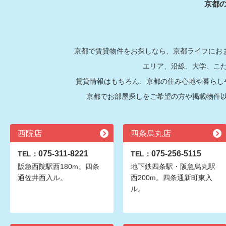
京都
京都で賃貸物件をお探しなら、京都ライフにおま
エリア、沿線、大学、こ
賃貸情報はもちろん、京都の住み心地や暮らし
京都でお部屋探しをご希望の方や掲載物件
西院店
四条烏丸店
075-311-8221
075-256-5115
TEL：
TEL：
阪急西院駅西180m。四条
地下鉄四条駅・阪急烏丸駅
通佐井西入ル。
西200m。四条通新町東入
ル。