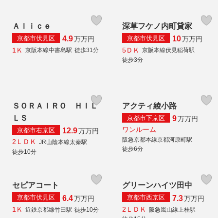
Ａｌｉｃｅ
深草フケノ内町貸家
京都市伏見区
京都市伏見区
4.9
10
万
万円
万
万円
1Ｋ
5ＤＫ
京阪本線中書島駅
徒歩31分
京阪本線伏見稲荷駅
徒歩3分
ＳＯＲＡＩＲＯ ＨＩＬ
アクティ綾小路
ＬＳ
京都市下京区
9
万
万円
ワンルーム
京都市右京区
12.9
万
万円
阪急京都本線京都河原町駅
2ＬＤＫ
JR山陰本線太秦駅
徒歩6分
徒歩10分
セピアコート
グリーンハイツ田中
京都市伏見区
京都市西京区
6.4
7.3
万
万円
万
万円
1Ｋ
2ＬＤＫ
近鉄京都線竹田駅
徒歩10分
阪急嵐山線上桂駅