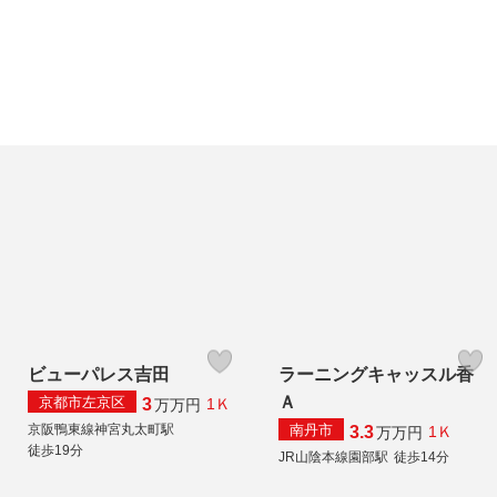
ビューパレス吉田
ラーニングキャッスル香
Ａ
京都市左京区
3
1Ｋ
万
万円
南丹市
京阪鴨東線神宮丸太町駅
3.3
1Ｋ
万
万円
徒歩19分
JR山陰本線園部駅
徒歩14分