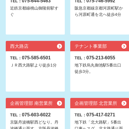
075-644-5463
075-746-5992
TEL：
TEL：
近鉄京都線桃山御陵前駅す
阪急京都線京都河原町駅か
ぐ
ら河原町通を北へ徒歩4分
西大路店
テナント事業部
075-585-6501
075-213-6055
TEL：
TEL：
ＪＲ西大路駅より徒歩1分
地下鉄烏丸御池駅5番出口
徒歩3分。
企画管理部 南営業所
企画管理部 北営業所
075-603-6022
075-417-0271
TEL：
TEL：
京阪丹波橋駅西どなり。丹
地下鉄「北大路駅」5番出
波橋通り面す。京阪丹波橋
口東へスグ。北大路通り面