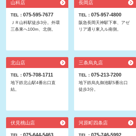
山科店
長岡店
075-595-7677
075-957-4800
TEL：
TEL：
ＪＲ山科駅徒歩3分。外環
阪急長岡天神駅下車、アゼ
三条東へ100m、北側。
リア通り東入ル南側。
北山店
三条烏丸店
075-708-1711
075-213-7200
TEL：
TEL：
地下鉄北山駅4番出口直
地下鉄烏丸御池駅5番出口
結。
徒歩3分。
伏見桃山店
河原町四条店
075-644-5463
075-746-5992
TEL：
TEL：