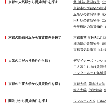
京都の人気駅から賃貸物件を探す
北山駅の賃貸物件
北
京都市役所前駅の賃
五条駅の賃貸物件
京
円町駅の賃貸物件
二
丹波橋駅の賃貸物件
京都の路線付近から賃貸物件を探す
京都市営地下鉄烏丸
湖西線の賃貸物件
奈
京福電気鉄道嵐山本
人気のこだわり条件から探す
デザイナーズマンシ
二人暮らし向け賃貸
インターネット無料
京都の主要大学から賃貸物件を探す
京都大学
同志社大学
龍谷大学
佛教大学
間取りから賃貸物件を探す
ワンルーム/1K
1DK/