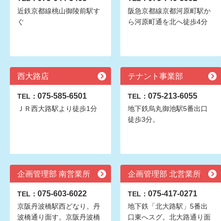
近鉄京都線桃山御陵前駅す
阪急京都線京都河原町駅か
ぐ
ら河原町通を北へ徒歩4分
西大路店
テナント事業部
075-585-6501
075-213-6055
TEL：
TEL：
ＪＲ西大路駅より徒歩1分
地下鉄烏丸御池駅5番出口
徒歩3分。
企画管理部 南営業所
企画管理部 北営業所
075-603-6022
075-417-0271
TEL：
TEL：
京阪丹波橋駅西どなり。丹
地下鉄「北大路駅」5番出
波橋通り面す。京阪丹波橋
口東へスグ。北大路通り面