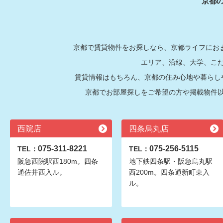
京都
京都で賃貸物件をお探しなら、京都ライフにおま
エリア、沿線、大学、こ
賃貸情報はもちろん、京都の住み心地や暮らし
京都でお部屋探しをご希望の方や掲載物件
西院店
四条烏丸店
075-311-8221
075-256-5115
TEL：
TEL：
阪急西院駅西180m。四条
地下鉄四条駅・阪急烏丸駅
通佐井西入ル。
西200m。四条通新町東入
ル。