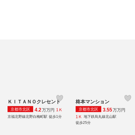
ＫＩＴＡＮＯクレセント
柊本マンション
京都市北区
京都市北区
4.2
3.55
1Ｋ
万
万円
万
万円
1Ｋ
京福北野線北野白梅町駅
徒歩1分
地下鉄烏丸線北山駅
徒歩25分