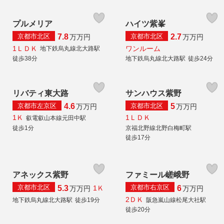
プルメリア
ハイツ紫峯
京都市北区
京都市北区
7.8
2.7
万
万円
万
万円
1ＬＤＫ
ワンルーム
地下鉄烏丸線北大路駅
徒歩38分
地下鉄烏丸線北大路駅
徒歩24分
リバティ東大路
サンハウス紫野
京都市左京区
京都市北区
4.6
5
万
万円
万
万円
1Ｋ
1ＬＤＫ
叡電叡山本線元田中駅
徒歩1分
京福北野線北野白梅町駅
徒歩17分
アネックス紫野
ファミール嵯峨野
京都市北区
京都市右京区
5.3
6
1Ｋ
万
万円
万
万円
2ＤＫ
地下鉄烏丸線北大路駅
徒歩19分
阪急嵐山線松尾大社駅
徒歩20分