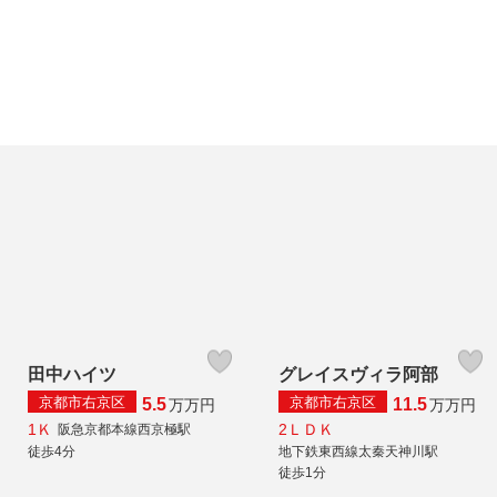
田中ハイツ
グレイスヴィラ阿部
京都市右京区
京都市右京区
5.5
11.5
万
万円
万
万円
1Ｋ
2ＬＤＫ
阪急京都本線西京極駅
徒歩4分
地下鉄東西線太秦天神川駅
徒歩1分