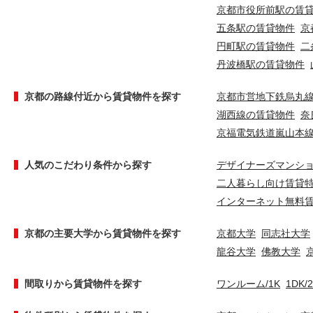
京都市役所前駅の賃
五条駅の賃貸物件
京
円町駅の賃貸物件
二
丹波橋駅の賃貸物件
京都の路線付近から賃貸物件を探す
京都市営地下鉄烏丸
湖西線の賃貸物件
奈
京福電気鉄道嵐山本
人気のこだわり条件から探す
デザイナーズマンシ
二人暮らし向け賃貸
インターネット無料
京都の主要大学から賃貸物件を探す
京都大学
同志社大学
龍谷大学
佛教大学
間取りから賃貸物件を探す
ワンルーム/1K
1DK/