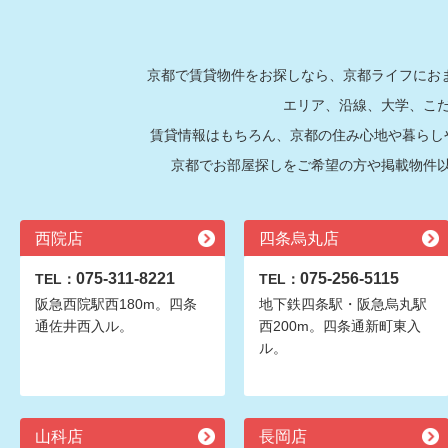
京都で賃貸物件をお探しなら、京都ライフにおま
エリア、沿線、大学、こ
賃貸情報はもちろん、京都の住み心地や暮らし
京都でお部屋探しをご希望の方や掲載物件
西院店
四条烏丸店
075-311-8221
075-256-5115
TEL：
TEL：
阪急西院駅西180m。四条
地下鉄四条駅・阪急烏丸駅
通佐井西入ル。
西200m。四条通新町東入
ル。
山科店
長岡店