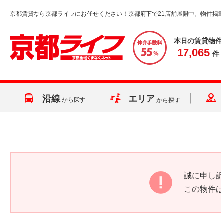
京都賃貸なら京都ライフにお任せください！京都府下で21店舗展開中。物件掲
本日の賃貸物
17,065
件
沿線
エリア
から探す
から探す
誠に申し
この物件