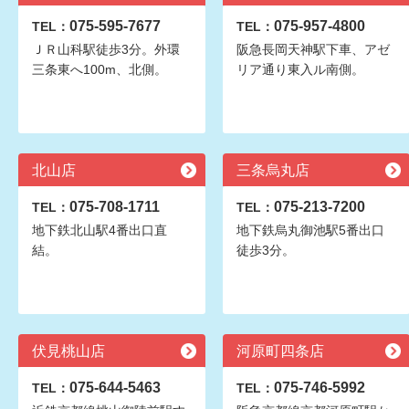
075-595-7677
075-957-4800
TEL：
TEL：
ＪＲ山科駅徒歩3分。外環
阪急長岡天神駅下車、アゼ
三条東へ100m、北側。
リア通り東入ル南側。
北山店
三条烏丸店
075-708-1711
075-213-7200
TEL：
TEL：
地下鉄北山駅4番出口直
地下鉄烏丸御池駅5番出口
結。
徒歩3分。
伏見桃山店
河原町四条店
075-644-5463
075-746-5992
TEL：
TEL：