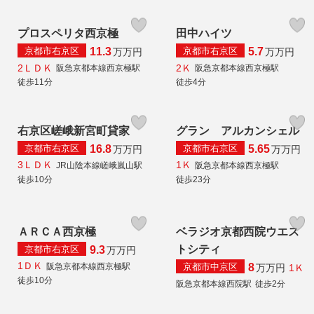
プロスペリタ西京極
田中ハイツ
京都市右京区
京都市右京区
11.3
5.7
万
万円
万
万円
2ＬＤＫ
2Ｋ
阪急京都本線西京極駅
阪急京都本線西京極駅
徒歩11分
徒歩4分
右京区嵯峨新宮町貸家
グラン アルカンシェル
京都市右京区
京都市右京区
16.8
5.65
万
万円
万
万円
3ＬＤＫ
1Ｋ
JR山陰本線嵯峨嵐山駅
阪急京都本線西京極駅
徒歩10分
徒歩23分
ＡＲＣＡ西京極
ベラジオ京都西院ウエス
トシティ
京都市右京区
9.3
万
万円
1ＤＫ
京都市中京区
阪急京都本線西京極駅
8
1Ｋ
万
万円
徒歩10分
阪急京都本線西院駅
徒歩2分