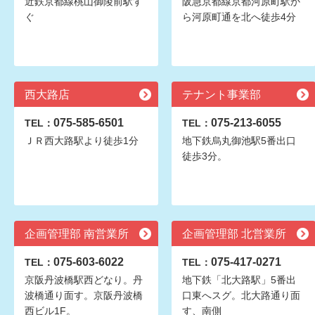
近鉄京都線桃山御陵前駅す
阪急京都線京都河原町駅か
ぐ
ら河原町通を北へ徒歩4分
西大路店
テナント事業部
075-585-6501
075-213-6055
TEL：
TEL：
ＪＲ西大路駅より徒歩1分
地下鉄烏丸御池駅5番出口
徒歩3分。
企画管理部 南営業所
企画管理部 北営業所
075-603-6022
075-417-0271
TEL：
TEL：
京阪丹波橋駅西どなり。丹
地下鉄「北大路駅」5番出
波橋通り面す。京阪丹波橋
口東へスグ。北大路通り面
西ビル1F。
す、南側