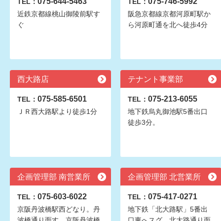
075-644-5463
075-746-5992
TEL：
TEL：
近鉄京都線桃山御陵前駅す
阪急京都線京都河原町駅か
ぐ
ら河原町通を北へ徒歩4分
西大路店
テナント事業部
075-585-6501
075-213-6055
TEL：
TEL：
ＪＲ西大路駅より徒歩1分
地下鉄烏丸御池駅5番出口
徒歩3分。
企画管理部 南営業所
企画管理部 北営業所
075-603-6022
075-417-0271
TEL：
TEL：
京阪丹波橋駅西どなり。丹
地下鉄「北大路駅」5番出
波橋通り面す。京阪丹波橋
口東へスグ。北大路通り面