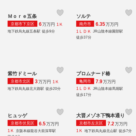
Ｍｏｒｅ五条
ソルテ
京都市下京区
南丹市
6
6.35
1Ｋ
万
万円
万
万円
1ＬＤＫ
地下鉄烏丸線五条駅
徒歩9分
JR山陰本線園部駅
徒歩37分
紫竹ドミール
プロムナード椿
京都市北区
亀岡市
3
7.9
1Ｋ
万
万円
万
万円
1ＬＤＫ
地下鉄烏丸線北大路駅
徒歩20分
JR山陰本線馬堀駅
徒歩17分
ヒュッゲ
大晋メゾネ下鴨本通り
京都市伏見区
京都市左京区
6.5
7.2
万
万円
万
万円
1Ｋ
1Ｋ
京阪本線龍谷大前深草駅
地下鉄烏丸線北山駅
徒歩7分