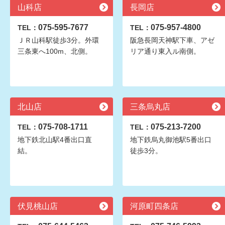
山科店
長岡店
075-595-7677
075-957-4800
TEL：
TEL：
ＪＲ山科駅徒歩3分。外環
阪急長岡天神駅下車、アゼ
三条東へ100m、北側。
リア通り東入ル南側。
北山店
三条烏丸店
075-708-1711
075-213-7200
TEL：
TEL：
地下鉄北山駅4番出口直
地下鉄烏丸御池駅5番出口
結。
徒歩3分。
伏見桃山店
河原町四条店