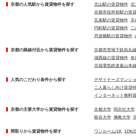
京都の人気駅から賃貸物件を探す
北山駅の賃貸物件
北
京都市役所前駅の賃
五条駅の賃貸物件
京
円町駅の賃貸物件
二
丹波橋駅の賃貸物件
京都の路線付近から賃貸物件を探す
京都市営地下鉄烏丸
湖西線の賃貸物件
奈
京福電気鉄道嵐山本
人気のこだわり条件から探す
デザイナーズマンシ
二人暮らし向け賃貸
インターネット無料
京都の主要大学から賃貸物件を探す
京都大学
同志社大学
龍谷大学
佛教大学
間取りから賃貸物件を探す
ワンルーム/1K
1DK/