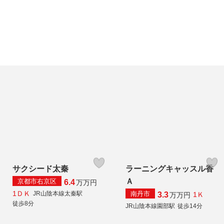
サクシード太秦
ラーニングキャッスル香
Ａ
京都市右京区
6.4
万
万円
1ＤＫ
南丹市
JR山陰本線太秦駅
3.3
1Ｋ
万
万円
徒歩8分
JR山陰本線園部駅
徒歩14分