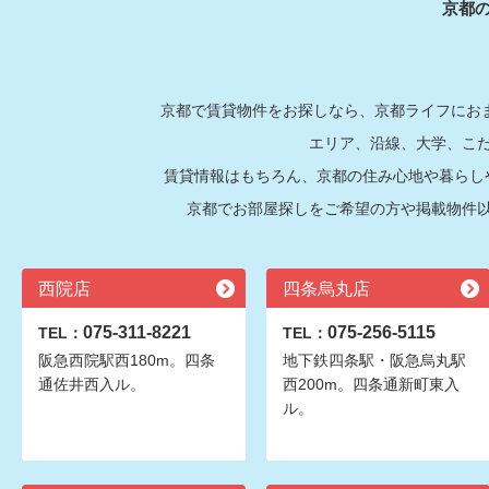
京都
京都で賃貸物件をお探しなら、京都ライフにおま
エリア、沿線、大学、こ
賃貸情報はもちろん、京都の住み心地や暮らし
京都でお部屋探しをご希望の方や掲載物件
西院店
四条烏丸店
075-311-8221
075-256-5115
TEL：
TEL：
阪急西院駅西180m。四条
地下鉄四条駅・阪急烏丸駅
通佐井西入ル。
西200m。四条通新町東入
ル。