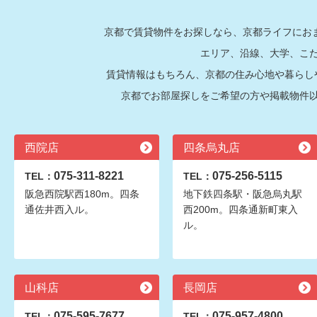
京都で賃貸物件をお探しなら、京都ライフにおま
エリア、沿線、大学、こ
賃貸情報はもちろん、京都の住み心地や暮らし
京都でお部屋探しをご希望の方や掲載物件
西院店
四条烏丸店
075-311-8221
075-256-5115
TEL：
TEL：
阪急西院駅西180m。四条
地下鉄四条駅・阪急烏丸駅
通佐井西入ル。
西200m。四条通新町東入
ル。
山科店
長岡店
075-595-7677
075-957-4800
TEL：
TEL：