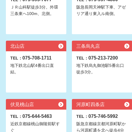
ＪＲ山科駅徒歩3分。外環
阪急長岡天神駅下車、アゼ
三条東へ100m、北側。
リア通り東入ル南側。
北山店
三条烏丸店
075-708-1711
075-213-7200
TEL：
TEL：
地下鉄北山駅4番出口直
地下鉄烏丸御池駅5番出口
結。
徒歩3分。
伏見桃山店
河原町四条店
075-644-5463
075-746-5992
TEL：
TEL：
近鉄京都線桃山御陵前駅す
阪急京都線京都河原町駅か
ぐ
ら河原町通を北へ徒歩4分