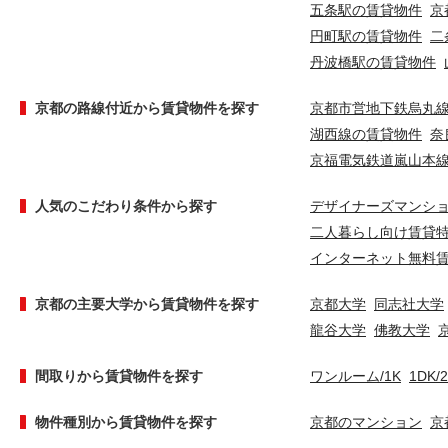
五条駅の賃貸物件
京
円町駅の賃貸物件
二
丹波橋駅の賃貸物件
京都の路線付近から賃貸物件を探す
京都市営地下鉄烏丸
湖西線の賃貸物件
奈
京福電気鉄道嵐山本
人気のこだわり条件から探す
デザイナーズマンシ
二人暮らし向け賃貸
インターネット無料
京都の主要大学から賃貸物件を探す
京都大学
同志社大学
龍谷大学
佛教大学
間取りから賃貸物件を探す
ワンルーム/1K
1DK/
物件種別から賃貸物件を探す
京都のマンション
京