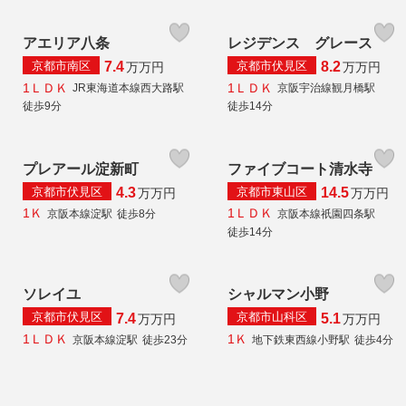
アエリア八条
レジデンス グレース
京都市南区
京都市伏見区
7.4
8.2
万
万円
万
万円
1ＬＤＫ
1ＬＤＫ
JR東海道本線西大路駅
京阪宇治線観月橋駅
徒歩9分
徒歩14分
プレアール淀新町
ファイブコート清水寺
京都市伏見区
京都市東山区
4.3
14.5
万
万円
万
万円
1Ｋ
1ＬＤＫ
京阪本線淀駅
徒歩8分
京阪本線祇園四条駅
徒歩14分
ソレイユ
シャルマン小野
京都市伏見区
京都市山科区
7.4
5.1
万
万円
万
万円
1ＬＤＫ
1Ｋ
京阪本線淀駅
徒歩23分
地下鉄東西線小野駅
徒歩4分