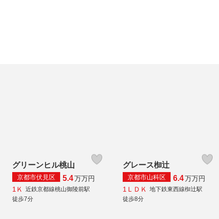
グリーンヒル桃山
グレース椥辻
京都市伏見区
京都市山科区
5.4
6.4
万
万円
万
万円
1Ｋ
1ＬＤＫ
近鉄京都線桃山御陵前駅
地下鉄東西線椥辻駅
徒歩7分
徒歩8分