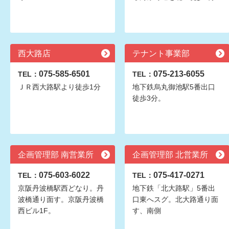
西大路店
テナント事業部
075-585-6501
075-213-6055
TEL：
TEL：
ＪＲ西大路駅より徒歩1分
地下鉄烏丸御池駅5番出口
徒歩3分。
企画管理部 南営業所
企画管理部 北営業所
075-603-6022
075-417-0271
TEL：
TEL：
京阪丹波橋駅西どなり。丹
地下鉄「北大路駅」5番出
波橋通り面す。京阪丹波橋
口東へスグ。北大路通り面
西ビル1F。
す、南側