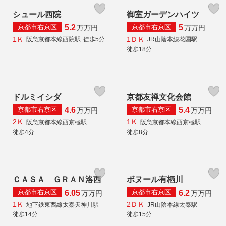
シュール西院
御室ガーデンハイツ
京都市右京区
京都市右京区
5.2
5
万
万円
万
万円
1Ｋ
1ＤＫ
阪急京都本線西院駅
徒歩5分
JR山陰本線花園駅
徒歩18分
ドルミイシダ
京都友禅文化会館
京都市右京区
京都市右京区
4.6
5.4
万
万円
万
万円
2Ｋ
1Ｋ
阪急京都本線西京極駅
阪急京都本線西京極駅
徒歩4分
徒歩8分
ＣＡＳＡ ＧＲＡＮ洛西
ボヌール有栖川
京都市右京区
京都市右京区
6.05
6.2
万
万円
万
万円
1Ｋ
2ＤＫ
地下鉄東西線太秦天神川駅
JR山陰本線太秦駅
徒歩14分
徒歩15分