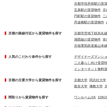
京都市役所前駅の賃
五条駅の賃貸物件
京
円町駅の賃貸物件
二
丹波橋駅の賃貸物件
京都の路線付近から賃貸物件を探す
京都市営地下鉄烏丸
湖西線の賃貸物件
奈
京福電気鉄道嵐山本
人気のこだわり条件から探す
デザイナーズマンシ
二人暮らし向け賃貸
インターネット無料
京都の主要大学から賃貸物件を探す
京都大学
同志社大学
龍谷大学
佛教大学
間取りから賃貸物件を探す
ワンルーム/1K
1DK/