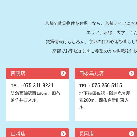
京都で賃貸物件をお探しなら、京都ライフにおま
エリア、沿線、大学、こ
賃貸情報はもちろん、京都の住み心地や暮らし
京都でお部屋探しをご希望の方や掲載物件
西院店
四条烏丸店
075-311-8221
075-256-5115
TEL：
TEL：
阪急西院駅西180m。四条
地下鉄四条駅・阪急烏丸駅
通佐井西入ル。
西200m。四条通新町東入
ル。
山科店
長岡店