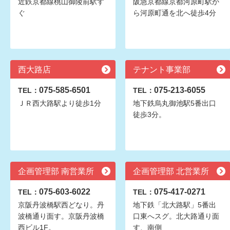
近鉄京都線桃山御陵前駅す
阪急京都線京都河原町駅か
ぐ
ら河原町通を北へ徒歩4分
西大路店
テナント事業部
075-585-6501
075-213-6055
TEL：
TEL：
ＪＲ西大路駅より徒歩1分
地下鉄烏丸御池駅5番出口
徒歩3分。
企画管理部 南営業所
企画管理部 北営業所
075-603-6022
075-417-0271
TEL：
TEL：
京阪丹波橋駅西どなり。丹
地下鉄「北大路駅」5番出
波橋通り面す。京阪丹波橋
口東へスグ。北大路通り面
西ビル1F。
す、南側