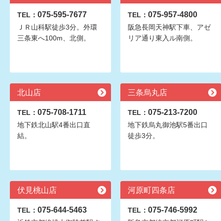
075-595-7677
075-957-4800
TEL：
TEL：
ＪＲ山科駅徒歩3分。外環
阪急長岡天神駅下車、アゼ
三条東へ100m、北側。
リア通り東入ル南側。
北山店
三条烏丸店
075-708-1711
075-213-7200
TEL：
TEL：
地下鉄北山駅4番出口直
地下鉄烏丸御池駅5番出口
結。
徒歩3分。
伏見桃山店
河原町四条店
075-644-5463
075-746-5992
TEL：
TEL：