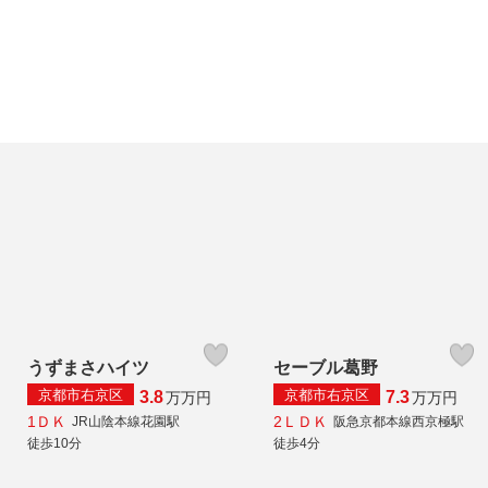
うずまさハイツ
セーブル葛野
京都市右京区
京都市右京区
3.8
7.3
万
万円
万
万円
1ＤＫ
2ＬＤＫ
JR山陰本線花園駅
阪急京都本線西京極駅
徒歩10分
徒歩4分