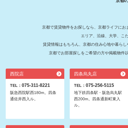
京都
京都で賃貸物件をお探しなら、京都ライフにおま
エリア、沿線、大学、こ
賃貸情報はもちろん、京都の住み心地や暮らし
京都でお部屋探しをご希望の方や掲載物件
西院店
四条烏丸店
075-311-8221
075-256-5115
TEL：
TEL：
阪急西院駅西180m。四条
地下鉄四条駅・阪急烏丸駅
通佐井西入ル。
西200m。四条通新町東入
ル。