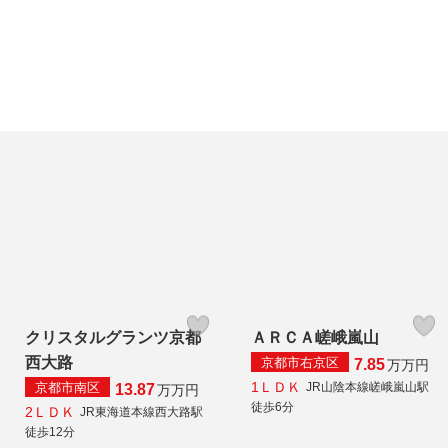
クリスタルグランツ京都
ＡＲＣＡ嵯峨嵐山
西大路
京都市右京区
7.85
万
万円
1ＬＤＫ
京都市南区
JR山陰本線嵯峨嵐山駅
13.87
万
万円
徒歩6分
2ＬＤＫ
JR東海道本線西大路駅
徒歩12分