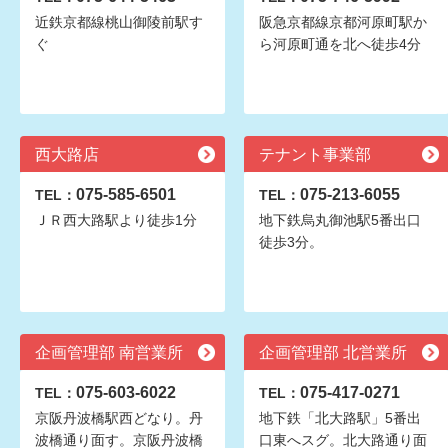
近鉄京都線桃山御陵前駅す
阪急京都線京都河原町駅か
ぐ
ら河原町通を北へ徒歩4分
西大路店
テナント事業部
075-585-6501
075-213-6055
TEL：
TEL：
ＪＲ西大路駅より徒歩1分
地下鉄烏丸御池駅5番出口
徒歩3分。
企画管理部 南営業所
企画管理部 北営業所
075-603-6022
075-417-0271
TEL：
TEL：
京阪丹波橋駅西どなり。丹
地下鉄「北大路駅」5番出
波橋通り面す。京阪丹波橋
口東へスグ。北大路通り面