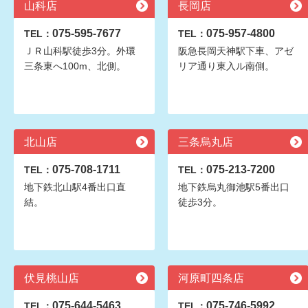
山科店
長岡店
075-595-7677
075-957-4800
TEL：
TEL：
ＪＲ山科駅徒歩3分。外環
阪急長岡天神駅下車、アゼ
三条東へ100m、北側。
リア通り東入ル南側。
北山店
三条烏丸店
075-708-1711
075-213-7200
TEL：
TEL：
地下鉄北山駅4番出口直
地下鉄烏丸御池駅5番出口
結。
徒歩3分。
伏見桃山店
河原町四条店
075-644-5463
075-746-5992
TEL：
TEL：