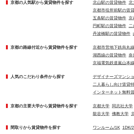
京都の人気駅から賃貸物件を探す
北山駅の賃貸物件
北
京都市役所前駅の賃
五条駅の賃貸物件
京
円町駅の賃貸物件
二
丹波橋駅の賃貸物件
京都の路線付近から賃貸物件を探す
京都市営地下鉄烏丸
湖西線の賃貸物件
奈
京福電気鉄道嵐山本
人気のこだわり条件から探す
デザイナーズマンシ
二人暮らし向け賃貸
インターネット無料
京都の主要大学から賃貸物件を探す
京都大学
同志社大学
龍谷大学
佛教大学
間取りから賃貸物件を探す
ワンルーム/1K
1DK/