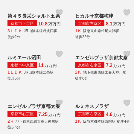
第４５長栄シャルト五条
ヒカルサ京都梅津
京都市下京区
京都市右京区
10.8
8.1
万
万円
万
万円
3ＬＤＫ
1Ｋ
JR山陰本線丹波口駅
阪急嵐山線松尾大社駅
徒歩2分
徒歩22分
ルミエール沼田
エンゼルプラザ京都太秦
京都市中京区
京都市右京区
11
7.2
万
万円
万
万円
1ＬＤＫ
2Ｋ
JR山陰本線二条駅
地下鉄東西線太秦天神川駅
徒歩5分
徒歩6分
エンゼルプラザ京都太秦
ルミネスプラザ
京都市右京区
京都市右京区
7.25
4.6
万
万円
万
万円
2Ｋ
1Ｋ
地下鉄東西線太秦天神川駅
阪急京都本線西院駅
徒歩4分
徒歩6分