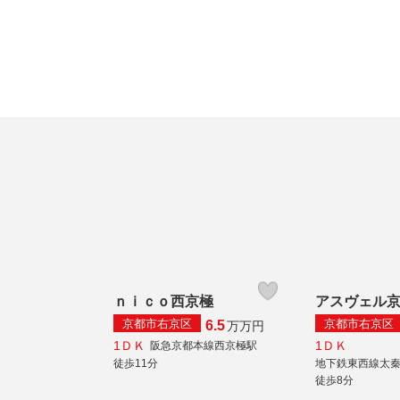
ｎｉｃｏ西京極
アスヴェル
京都市右京区
京都市右京区
6.5
万
万円
1ＤＫ
1ＤＫ
阪急京都本線西京極駅
徒歩11分
地下鉄東西線太
徒歩8分