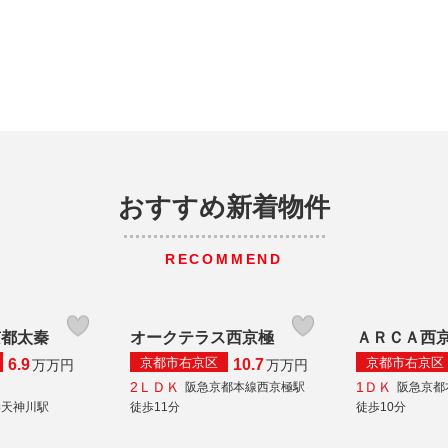
おすすめ新着物件
RECOMMEND
京都太秦
オークテラス西京極
ＡＲＣＡ西
京都市右京区
京都市右京区
6.9
10.7
万
万円
万
万円
2ＬＤＫ
1ＤＫ
阪急京都本線西京極駅
阪急京都
秦天神川駅
徒歩11分
徒歩10分