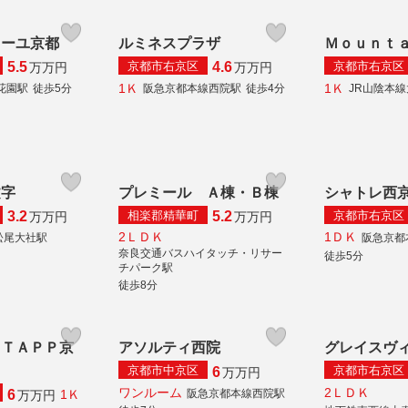
ィーユ京都
ルミネスプラザ
Ｍｏｕｎｔ
京都市右京区
京都市右京区
5.5
4.6
万
万円
万
万円
1Ｋ
1Ｋ
花園駅
徒歩5分
阪急京都本線西院駅
徒歩4分
JR山陰本
文字
プレミール Ａ棟・Ｂ棟
シャトレ西
相楽郡精華町
京都市右京区
3.2
5.2
万
万円
万
万円
2ＬＤＫ
1ＤＫ
松尾大社駅
阪急京都
奈良交通バスハイタッチ・リサー
徒歩5分
チパーク駅
徒歩8分
 ＴＡＰＰ京
アソルティ西院
グレイスヴ
京都市中京区
京都市右京区
6
万
万円
ワンルーム
2ＬＤＫ
阪急京都本線西院駅
6
1Ｋ
万
万円