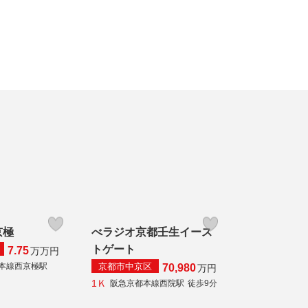
京極
べラジオ京都壬生イース
トゲート
7.75
万
万円
京都市中京区
本線西京極駅
70,980
万円
1Ｋ
阪急京都本線西院駅
徒歩9分