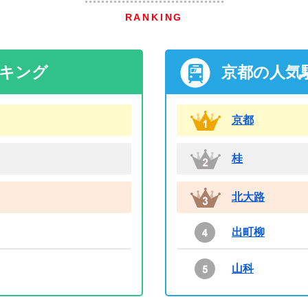
RANKING
ンキング
京都の人気
京都
桂
北大路
出町柳
山科