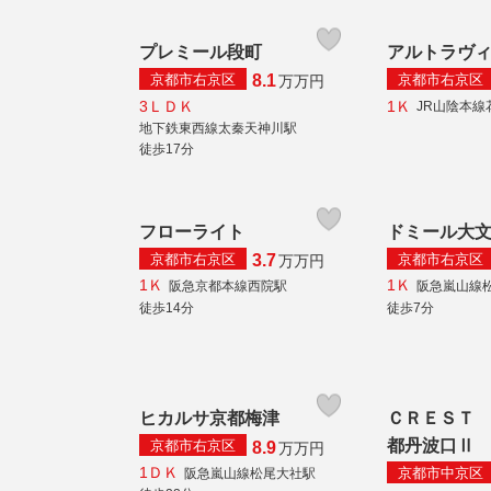
プレミール段町
アルトラヴ
京都市右京区
京都市右京区
8.1
万
万円
3ＬＤＫ
1Ｋ
JR山陰本線
地下鉄東西線太秦天神川駅
徒歩17分
フローライト
ドミール大
京都市右京区
京都市右京区
3.7
万
万円
1Ｋ
1Ｋ
阪急京都本線西院駅
阪急嵐山線
徒歩14分
徒歩7分
ヒカルサ京都梅津
ＣＲＥＳＴ
都丹波口Ⅱ
京都市右京区
8.9
万
万円
1ＤＫ
京都市中京区
阪急嵐山線松尾大社駅