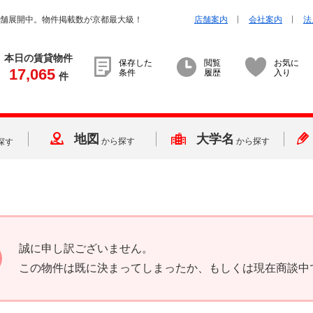
店舗展開中。物件掲載数が京都最大級！
店舗案内
会社案内
法
本日の賃貸物件
保存した
閲覧
お気に
17,065
条件
履歴
入り
件
地図
大学名
から探す
から探す
探す
誠に申し訳ございません。
この物件は既に決まってしまったか、もしくは現在商談中