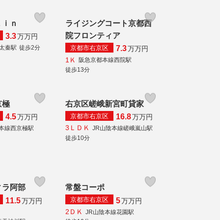
ａｉｎ
ライジングコート京都西
院フロンティア
3.3
万
万円
京都市右京区
線太秦駅
徒歩2分
7.3
万
万円
1Ｋ
阪急京都本線西院駅
徒歩13分
京極
右京区嵯峨新宮町貸家
京都市右京区
4.5
16.8
万
万円
万
万円
3ＬＤＫ
本線西京極駅
JR山陰本線嵯峨嵐山駅
徒歩10分
ィラ阿部
常盤コーポ
京都市右京区
11.5
5
万
万円
万
万円
2ＤＫ
JR山陰本線花園駅