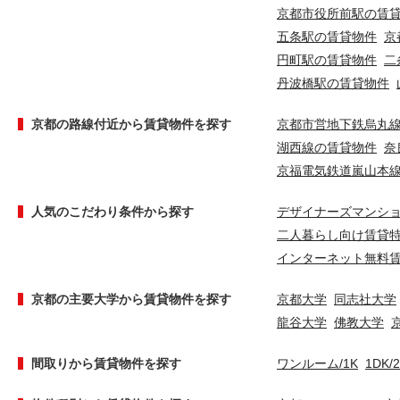
京都市役所前駅の賃
五条駅の賃貸物件
京
円町駅の賃貸物件
二
丹波橋駅の賃貸物件
京都の路線付近から賃貸物件を探す
京都市営地下鉄烏丸
湖西線の賃貸物件
奈
京福電気鉄道嵐山本
人気のこだわり条件から探す
デザイナーズマンシ
二人暮らし向け賃貸
インターネット無料
京都の主要大学から賃貸物件を探す
京都大学
同志社大学
龍谷大学
佛教大学
間取りから賃貸物件を探す
ワンルーム/1K
1DK/