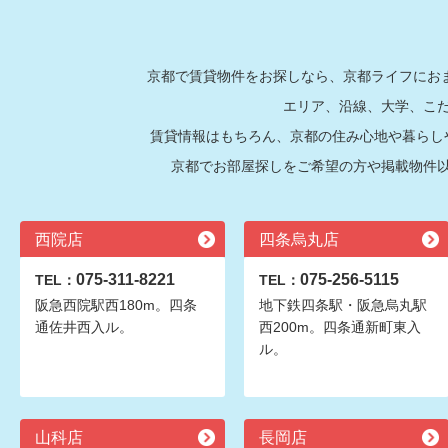
京都で賃貸物件をお探しなら、京都ライフにおま
エリア、沿線、大学、こ
賃貸情報はもちろん、京都の住み心地や暮らし
京都でお部屋探しをご希望の方や掲載物件
西院店
四条烏丸店
075-311-8221
075-256-5115
TEL：
TEL：
阪急西院駅西180m。四条
地下鉄四条駅・阪急烏丸駅
通佐井西入ル。
西200m。四条通新町東入
ル。
山科店
長岡店