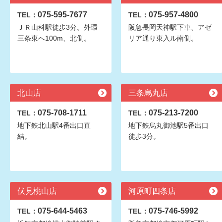
075-595-7677
075-957-4800
TEL：
TEL：
ＪＲ山科駅徒歩3分。外環
阪急長岡天神駅下車、アゼ
三条東へ100m、北側。
リア通り東入ル南側。
北山店
三条烏丸店
075-708-1711
075-213-7200
TEL：
TEL：
地下鉄北山駅4番出口直
地下鉄烏丸御池駅5番出口
結。
徒歩3分。
伏見桃山店
河原町四条店
075-644-5463
075-746-5992
TEL：
TEL：