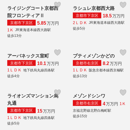
ライジングコート京都西
ラシュレ京都西大路
院フロンティアⅡ
京都市下京区
18.5
万
万円
2ＬＤＫ
京都市下京区
JR東海道本線西大路駅
5.85
万
万円
徒歩5分
1Ｋ
JR東海道本線西大路駅
徒歩13分
アーバネックス室町
プティメゾンかどの
京都市下京区
京都市右京区
10.1
8.2
万
万円
万
万円
1ＬＤＫ
1ＬＤＫ
地下鉄烏丸線四条駅
阪急京都本線西京極駅
徒歩4分
徒歩13分
ライオンズマンション烏
メゾンドシンワ
丸通
京都市右京区
4
1Ｋ
万
万円
京都市下京区
京福北野線北野白梅町駅
15
万
万円
徒歩15分
1ＬＤＫ
地下鉄烏丸線四条駅
徒歩5分