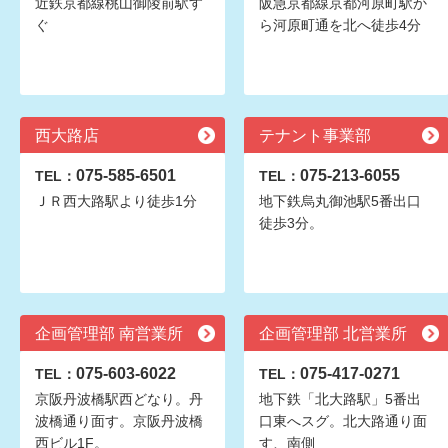
近鉄京都線桃山御陵前駅す
阪急京都線京都河原町駅か
ぐ
ら河原町通を北へ徒歩4分
西大路店
テナント事業部
075-585-6501
075-213-6055
TEL：
TEL：
ＪＲ西大路駅より徒歩1分
地下鉄烏丸御池駅5番出口
徒歩3分。
企画管理部 南営業所
企画管理部 北営業所
075-603-6022
075-417-0271
TEL：
TEL：
京阪丹波橋駅西どなり。丹
地下鉄「北大路駅」5番出
波橋通り面す。京阪丹波橋
口東へスグ。北大路通り面
西ビル1F。
す、南側