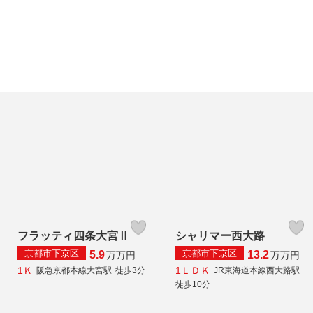
フラッティ四条大宮Ⅱ
シャリマー西大路
京都市下京区
京都市下京区
5.9
13.2
万
万円
万
万円
1Ｋ
1ＬＤＫ
阪急京都本線大宮駅
徒歩3分
JR東海道本線西大路駅
徒歩10分