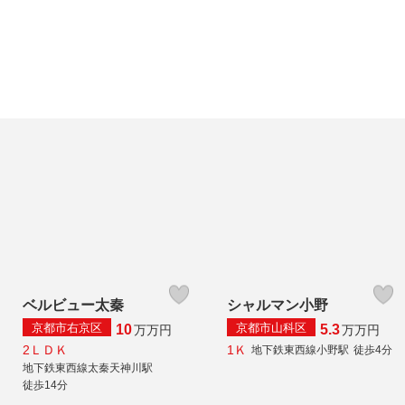
ベルビュー太秦
シャルマン小野
京都市右京区
京都市山科区
10
5.3
万
万円
万
万円
2ＬＤＫ
1Ｋ
地下鉄東西線小野駅
徒歩4分
地下鉄東西線太秦天神川駅
徒歩14分