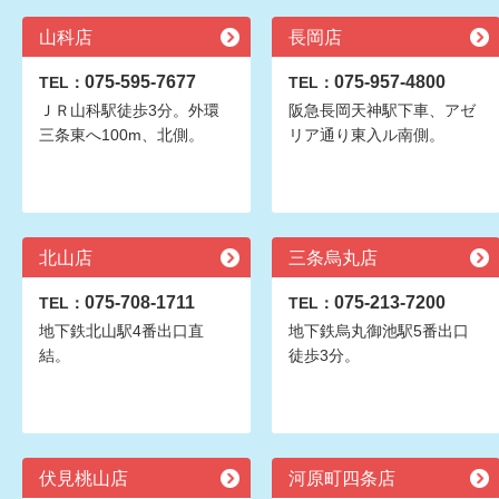
山科店
長岡店
075-595-7677
075-957-4800
TEL：
TEL：
ＪＲ山科駅徒歩3分。外環
阪急長岡天神駅下車、アゼ
三条東へ100m、北側。
リア通り東入ル南側。
北山店
三条烏丸店
075-708-1711
075-213-7200
TEL：
TEL：
地下鉄北山駅4番出口直
地下鉄烏丸御池駅5番出口
結。
徒歩3分。
伏見桃山店
河原町四条店