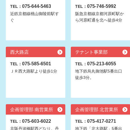
075-644-5463
075-746-5992
TEL：
TEL：
近鉄京都線桃山御陵前駅す
阪急京都線京都河原町駅か
ぐ
ら河原町通を北へ徒歩4分
西大路店
テナント事業部
075-585-6501
075-213-6055
TEL：
TEL：
ＪＲ西大路駅より徒歩1分
地下鉄烏丸御池駅5番出口
徒歩3分。
企画管理部 南営業所
企画管理部 北営業所
075-603-6022
075-417-0271
TEL：
TEL：
京阪丹波橋駅西どなり。丹
地下鉄「北大路駅」5番出