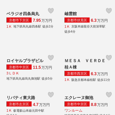
ベラジオ四条烏丸
岫雲館
京都市下京区
京都市伏見区
7.95
6.3
万
万円
万
万円
1Ｋ
1Ｋ
地下鉄烏丸線四条駅
徒歩2分
京阪本線龍谷大前深草駅
徒歩4分
ロイヤルプラザビル
ＭＥＳＡ ＶＥＲＤＥ
桂Ａ棟
京都市中京区
11.5
万
万円
3ＬＤＫ
京都市西京区
6.3
万
万円
地下鉄烏丸線烏丸御池駅
徒歩5分
1Ｋ
阪急京都本線桂駅
徒歩11分
リバティ東大路
エクレーヌ御池
京都市左京区
京都市中京区
4.7
8.8
万
万円
万
万円
1Ｋ
ワンルーム
叡電叡山本線元田中駅