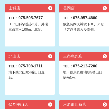
山科店
長岡店
075-595-7677
075-957-4800
TEL：
TEL：
ＪＲ山科駅徒歩3分。外環
阪急長岡天神駅下車、アゼ
三条東へ100m、北側。
リア通り東入ル南側。
北山店
三条烏丸店
075-708-1711
075-213-7200
TEL：
TEL：
地下鉄北山駅4番出口直
地下鉄烏丸御池駅5番出口
結。
徒歩3分。
伏見桃山店
河原町四条店