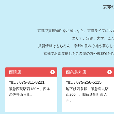
京都
京都で賃貸物件をお探しなら、京都ライフにおま
エリア、沿線、大学、こ
賃貸情報はもちろん、京都の住み心地や暮らし
京都でお部屋探しをご希望の方や掲載物件
西院店
四条烏丸店
075-311-8221
075-256-5115
TEL：
TEL：
阪急西院駅西180m。四条
地下鉄四条駅・阪急烏丸駅
通佐井西入ル。
西200m。四条通新町東入
ル。