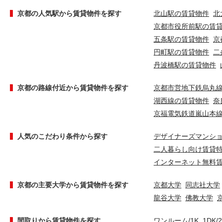
京都の人気駅から賃貸物件を探す
北山駅の賃貸物件
北
京都市役所前駅の賃
五条駅の賃貸物件
京
円町駅の賃貸物件
二
丹波橋駅の賃貸物件
京都の路線付近から賃貸物件を探す
京都市営地下鉄烏丸
湖西線の賃貸物件
奈
京福電気鉄道嵐山本
人気のこだわり条件から探す
デザイナーズマンシ
二人暮らし向け賃貸
インターネット無料
京都の主要大学から賃貸物件を探す
京都大学
同志社大学
龍谷大学
佛教大学
間取りから賃貸物件を探す
ワンルーム/1K
1DK/