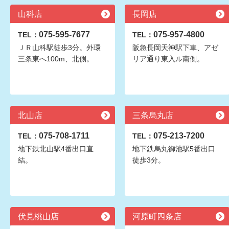
山科店
長岡店
075-595-7677
075-957-4800
TEL：
TEL：
ＪＲ山科駅徒歩3分。外環
阪急長岡天神駅下車、アゼ
三条東へ100m、北側。
リア通り東入ル南側。
北山店
三条烏丸店
075-708-1711
075-213-7200
TEL：
TEL：
地下鉄北山駅4番出口直
地下鉄烏丸御池駅5番出口
結。
徒歩3分。
伏見桃山店
河原町四条店