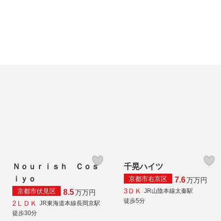
Ｎｏｕｒｉｓｈ Ｃｏｓ
千晃ハイツ
ｉｙｏ
京都市右京区
7.6
万
万円
3ＤＫ
京都市伏見区
JR山陰本線太秦駅
8.5
万
万円
徒歩5分
2ＬＤＫ
JR東海道本線長岡京駅
徒歩30分