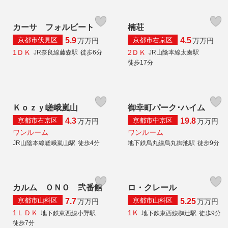
カーサ フォルビート
楠荘
京都市伏見区
京都市右京区
5.9
4.5
万
万円
万
万円
1ＤＫ
2ＤＫ
JR奈良線藤森駅
徒歩6分
JR山陰本線太秦駅
徒歩17分
Ｋｏｚｙ嵯峨嵐山
御幸町パーク･ハイム
京都市右京区
京都市中京区
4.3
19.8
万
万円
万
万円
ワンルーム
ワンルーム
JR山陰本線嵯峨嵐山駅
徒歩4分
地下鉄烏丸線烏丸御池駅
徒歩9分
カルム ＯＮＯ 弐番館
ロ・クレール
京都市山科区
京都市山科区
7.7
5.25
万
万円
万
万円
1ＬＤＫ
1Ｋ
地下鉄東西線小野駅
地下鉄東西線椥辻駅
徒歩9分
徒歩7分