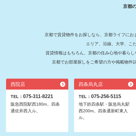
京都
京都で賃貸物件をお探しなら、京都ライフにおま
エリア、沿線、大学、こ
賃貸情報はもちろん、京都の住み心地や暮らし
京都でお部屋探しをご希望の方や掲載物件
西院店
四条烏丸店
075-311-8221
075-256-5115
TEL：
TEL：
阪急西院駅西180m。四条
地下鉄四条駅・阪急烏丸駅
通佐井西入ル。
西200m。四条通新町東入
ル。