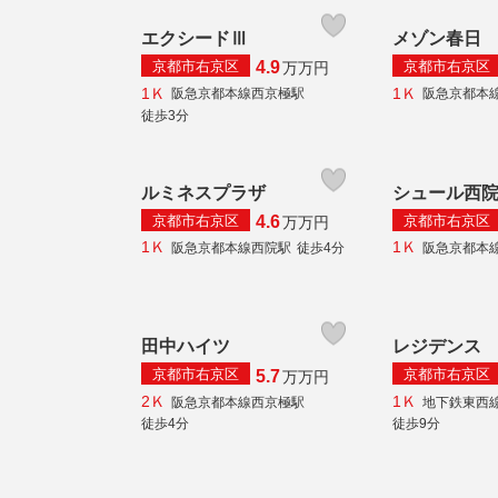
エクシードⅢ
メゾン春日
京都市右京区
京都市右京区
4.9
万
万円
1Ｋ
1Ｋ
阪急京都本線西京極駅
阪急京都本
徒歩3分
ルミネスプラザ
シュール西
京都市右京区
京都市右京区
4.6
万
万円
1Ｋ
1Ｋ
阪急京都本線西院駅
徒歩4分
阪急京都本
田中ハイツ
レジデンス
京都市右京区
京都市右京区
5.7
万
万円
2Ｋ
1Ｋ
阪急京都本線西京極駅
地下鉄東西
徒歩4分
徒歩9分