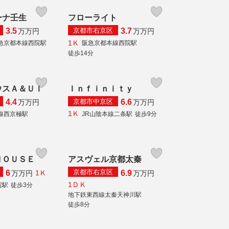
ーナ壬生
フローライト
京都市右京区
3.5
3.7
万
万円
万
万円
1Ｋ
急京都本線西院駅
阪急京都本線西院駅
徒歩14分
ウスＡ＆ＵⅠ
Ｉｎｆｉｎｉｔｙ
京都市中京区
4.4
6.6
万
万円
万
万円
1Ｋ
線西京極駅
JR山陰本線二条駅
徒歩9分
ＨＯＵＳＥ
アスヴェル京都太秦
京都市右京区
6
6.9
1Ｋ
万
万円
万
万円
1ＤＫ
院駅
徒歩3分
地下鉄東西線太秦天神川駅
徒歩8分