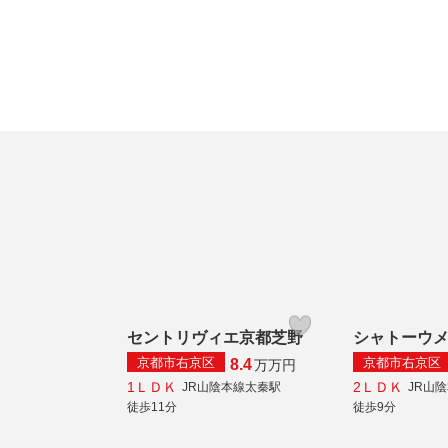
セントリヴィエ京都芝野
シャトーウ
京都市右京区
京都市右京区
8.4
万
万円
1ＬＤＫ
2ＬＤＫ
JR山陰本線太秦駅
JR山
徒歩11分
徒歩9分