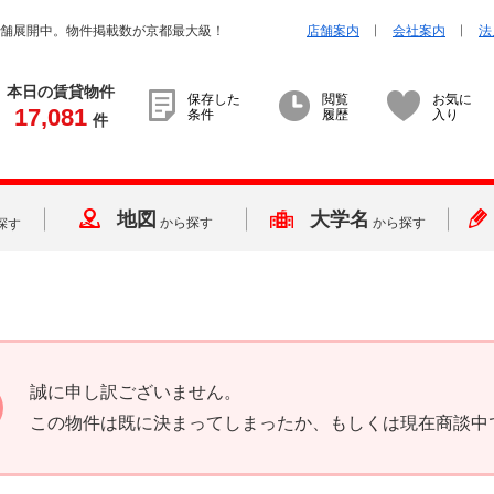
店舗展開中。物件掲載数が京都最大級！
店舗案内
会社案内
法
本日の賃貸物件
保存した
閲覧
お気に
17,081
条件
履歴
入り
件
地図
大学名
から探す
から探す
探す
誠に申し訳ございません。
この物件は既に決まってしまったか、もしくは現在商談中