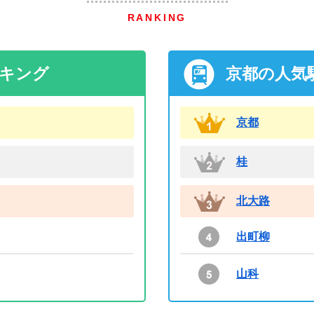
RANKING
ンキング
京都の人気
京都
桂
北大路
出町柳
山科