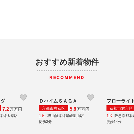
おすすめ新着物件
RECOMMEND
メダ
ＤハイムＳＡＧＡ
フローライ
京都市右京区
京都市右京区
7.2
5.8
万
万円
万
万円
1Ｋ
1Ｋ
陰本線太秦駅
JR山陰本線嵯峨嵐山駅
阪急京都本
徒歩3分
徒歩14分