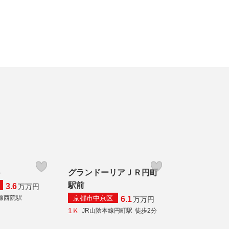
ト
グランドーリアＪＲ円町
駅前
3.6
万
万円
京都市中京区
線西院駅
6.1
万
万円
1Ｋ
JR山陰本線円町駅
徒歩2分