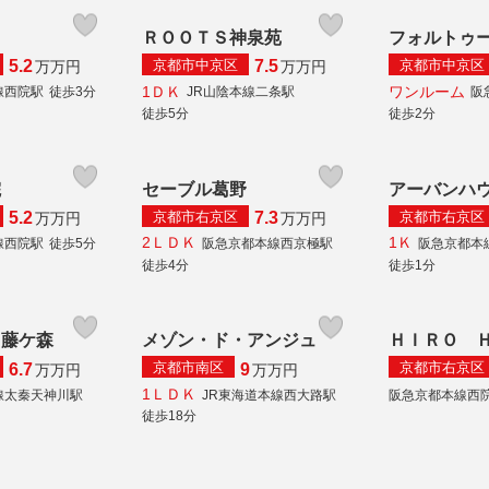
ＲＯＯＴＳ神泉苑
フォルトゥ
京都市中京区
京都市中京区
5.2
7.5
万
万円
万
万円
1ＤＫ
ワンルーム
線西院駅
徒歩3分
JR山陰本線二条駅
阪
徒歩5分
徒歩2分
院
セーブル葛野
アーバンハ
京都市右京区
京都市右京区
5.2
7.3
万
万円
万
万円
2ＬＤＫ
1Ｋ
線西院駅
徒歩5分
阪急京都本線西京極駅
阪急京都本
徒歩4分
徒歩1分
 藤ケ森
メゾン・ド・アンジュ
ＨＩＲＯ 
京都市南区
京都市右京区
6.7
9
万
万円
万
万円
1ＬＤＫ
線太秦天神川駅
JR東海道本線西大路駅
阪急京都本線西
徒歩18分