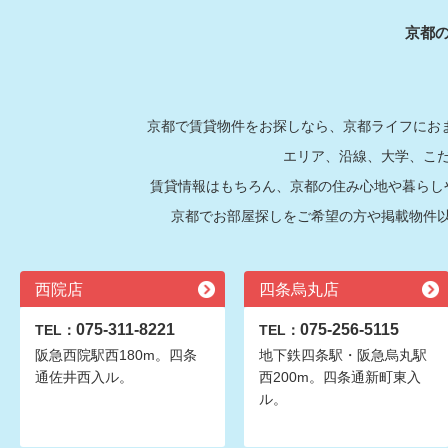
京都
京都で賃貸物件をお探しなら、京都ライフにおま
エリア、沿線、大学、こ
賃貸情報はもちろん、京都の住み心地や暮らし
京都でお部屋探しをご希望の方や掲載物件
西院店
四条烏丸店
075-311-8221
075-256-5115
TEL：
TEL：
阪急西院駅西180m。四条
地下鉄四条駅・阪急烏丸駅
通佐井西入ル。
西200m。四条通新町東入
ル。