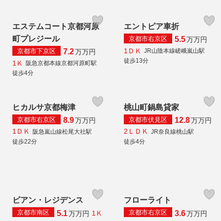
エステムコート京都河原
エントピア車折
町プレジール
京都市右京区
5.5
万
万円
1ＤＫ
京都市下京区
JR山陰本線嵯峨嵐山駅
7.2
万
万円
徒歩13分
1Ｋ
阪急京都本線京都河原町駅
徒歩4分
ヒカルサ京都梅津
桃山町鍋島貸家
京都市右京区
京都市伏見区
8.9
12.8
万
万円
万
万円
1ＤＫ
2ＬＤＫ
阪急嵐山線松尾大社駅
JR奈良線桃山駅
徒歩22分
徒歩4分
ビアン・レジデンス
フローライト
京都市南区
京都市右京区
5.1
3.6
1Ｋ
万
万円
万
万円