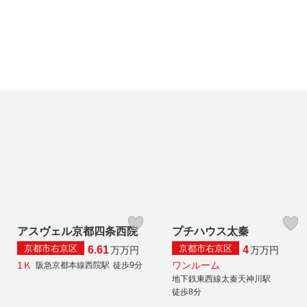
アスヴェル京都四条西院
プチハウス太秦
京都市右京区
京都市右京区
6.61
4
万
万円
万
万円
1Ｋ
ワンルーム
阪急京都本線西院駅
徒歩9分
地下鉄東西線太秦天神川駅
徒歩8分