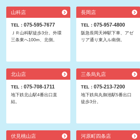
山科店
長岡店
075-595-7677
075-957-4800
TEL：
TEL：
ＪＲ山科駅徒歩3分。外環
阪急長岡天神駅下車、アゼ
三条東へ100m、北側。
リア通り東入ル南側。
北山店
三条烏丸店
075-708-1711
075-213-7200
TEL：
TEL：
地下鉄北山駅4番出口直
地下鉄烏丸御池駅5番出口
結。
徒歩3分。
伏見桃山店
河原町四条店