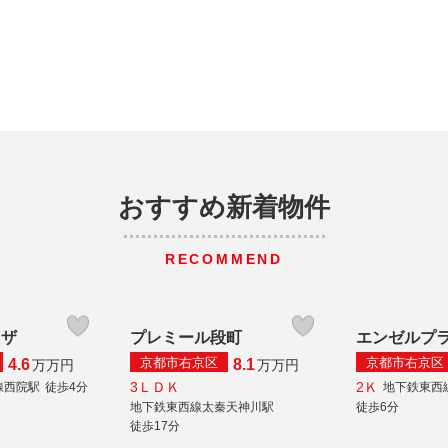
おすすめ新着物件
RECOMMEND
ラザ
プレミール段町
エンゼルプ
京都市右京区
京都市右京区
4.6
8.1
万
万円
万
万円
3ＬＤＫ
2Ｋ
線西院駅
徒歩4分
地下鉄東西
地下鉄東西線太秦天神川駅
徒歩6分
徒歩17分