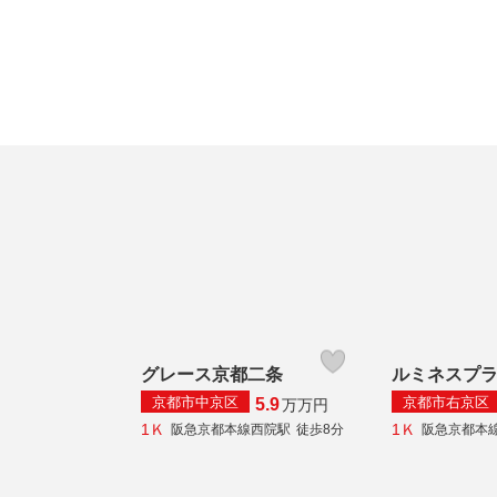
グレース京都二条
ルミネスプ
京都市中京区
京都市右京区
5.9
万
万円
1Ｋ
1Ｋ
阪急京都本線西院駅
徒歩8分
阪急京都本