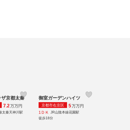
ラザ京都太秦
御室ガーデンハイツ
京都市右京区
7.2
5
万
万円
万
万円
1ＤＫ
線太秦天神川駅
JR山陰本線花園駅
徒歩18分