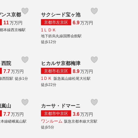
デンス京都
サクシード宝ヶ池
京都市左京区
11
6.9
万
万円
万
万円
1ＬＤＫ
都本線西京極駅
地下鉄烏丸線国際会館駅
徒歩12分
ト西院
ヒカルサ京都梅津
京都市右京区
7.7
8.9
万
万円
万
万円
1ＤＫ
線西院駅
徒歩1分
阪急嵐山線松尾大社駅
徒歩22分
峨嵐山
カーサ・ドマーニ
京都市中京区
7.7
3.6
万
万円
万
万円
ワンルーム
陰本線嵯峨嵐山駅
阪急京都本線大宮駅
徒歩5分