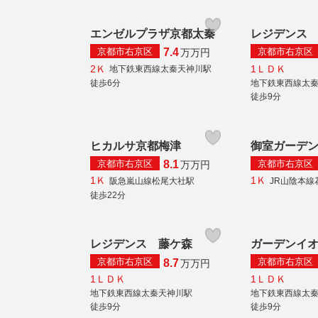
エンゼルプラザ京都太秦
レジデンス
京都市右京区
京都市右京区
7.4
万
万円
2Ｋ
1ＬＤＫ
地下鉄東西線太秦天神川駅
徒歩6分
地下鉄東西線太
徒歩9分
ヒカルサ京都梅津
御室ガーデ
京都市右京区
京都市右京区
8.1
万
万円
1Ｋ
1Ｋ
阪急嵐山線松尾大社駅
JR山陰本線
徒歩22分
レジデンス 藤ケ森
ガーデンイ
京都市右京区
京都市右京区
8.7
万
万円
1ＬＤＫ
1ＬＤＫ
地下鉄東西線太秦天神川駅
地下鉄東西線太
徒歩9分
徒歩9分