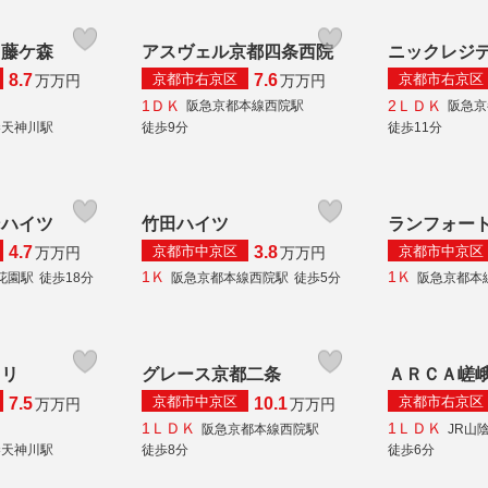
 藤ケ森
アスヴェル京都四条西院
ニックレジ
京都市右京区
京都市右京区
8.7
7.6
万
万円
万
万円
1ＤＫ
2ＬＤＫ
阪急京都本線西院駅
阪急京
秦天神川駅
徒歩9分
徒歩11分
ンハイツ
竹田ハイツ
ランフォー
京都市中京区
京都市中京区
4.7
3.8
万
万円
万
万円
1Ｋ
1Ｋ
花園駅
徒歩18分
阪急京都本線西院駅
徒歩5分
阪急京都本
オリ
グレース京都二条
ＡＲＣＡ嵯
京都市中京区
京都市右京区
7.5
10.1
万
万円
万
万円
1ＬＤＫ
1ＬＤＫ
阪急京都本線西院駅
JR山
秦天神川駅
徒歩8分
徒歩6分