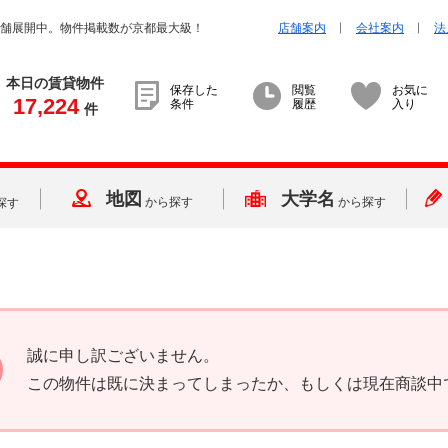
店舗展開中。物件掲載数が京都最大級！
店舗案内
会社案内
法
本日の賃貸物件
保存した
閲覧
お気に
17,224
条件
履歴
入り
件
地図
大学名
から探す
から探す
探す
誠に申し訳ございません。
この物件は既に決まってしまったか、もしくは現在商談中