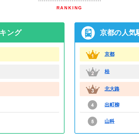
RANKING
ンキング
京都の人気
京都
桂
北大路
出町柳
山科