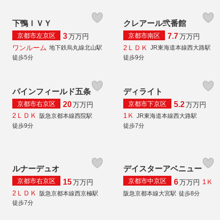
下鴨ＩＶＹ
クレアール弐番館
京都市左京区
京都市南区
3
7.7
万
万円
万
万円
ワンルーム
2ＬＤＫ
地下鉄烏丸線北山駅
JR東海道本線西大路駅
徒歩5分
徒歩9分
パインフィールド五条
ディライト
京都市右京区
京都市下京区
20
5.2
万
万円
万
万円
2ＬＤＫ
1Ｋ
阪急京都本線西院駅
JR東海道本線西大路駅
徒歩9分
徒歩7分
ルナーデュオ
デイスターアベニュー
京都市右京区
京都市中京区
15
6
1Ｋ
万
万円
万
万円
2ＬＤＫ
阪急京都本線西京極駅
阪急京都本線大宮駅
徒歩8分
徒歩7分