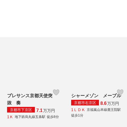
プレサンス京都天使突
シャーメゾン メープル
抜 奏
京都市右京区
8.6
万
万円
1ＬＤＫ
京都市下京区
京福嵐山本線鹿王院駅
7.1
万
万円
徒歩1分
1Ｋ
地下鉄烏丸線五条駅
徒歩8分