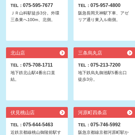
075-595-7677
075-957-4800
TEL：
TEL：
ＪＲ山科駅徒歩3分。外環
阪急長岡天神駅下車、アゼ
三条東へ100m、北側。
リア通り東入ル南側。
北山店
三条烏丸店
075-708-1711
075-213-7200
TEL：
TEL：
地下鉄北山駅4番出口直
地下鉄烏丸御池駅5番出口
結。
徒歩3分。
伏見桃山店
河原町四条店
075-644-5463
075-746-5992
TEL：
TEL：
近鉄京都線桃山御陵前駅す
阪急京都線京都河原町駅か