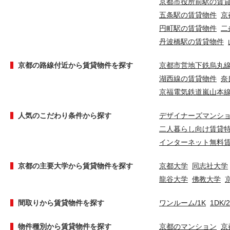
京都市役所前駅の賃
五条駅の賃貸物件
京
円町駅の賃貸物件
二
丹波橋駅の賃貸物件
京都の路線付近から賃貸物件を探す
京都市営地下鉄烏丸
湖西線の賃貸物件
奈
京福電気鉄道嵐山本
人気のこだわり条件から探す
デザイナーズマンシ
二人暮らし向け賃貸
インターネット無料
京都の主要大学から賃貸物件を探す
京都大学
同志社大学
龍谷大学
佛教大学
間取りから賃貸物件を探す
ワンルーム/1K
1DK/
物件種別から賃貸物件を探す
京都のマンション
京