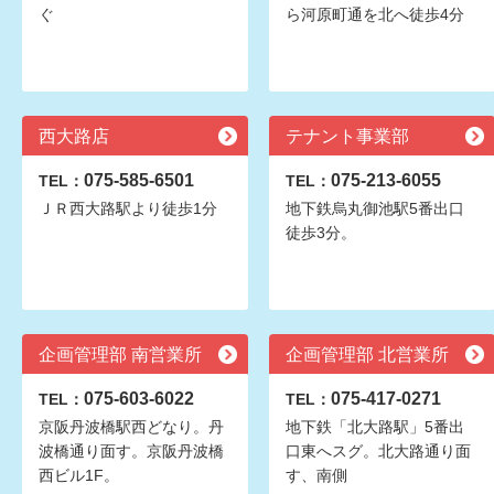
ぐ
ら河原町通を北へ徒歩4分
西大路店
テナント事業部
075-585-6501
075-213-6055
TEL：
TEL：
ＪＲ西大路駅より徒歩1分
地下鉄烏丸御池駅5番出口
徒歩3分。
企画管理部 南営業所
企画管理部 北営業所
075-603-6022
075-417-0271
TEL：
TEL：
京阪丹波橋駅西どなり。丹
地下鉄「北大路駅」5番出
波橋通り面す。京阪丹波橋
口東へスグ。北大路通り面
西ビル1F。
す、南側