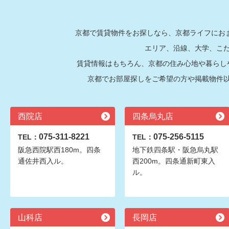
京都で賃貸物件をお探しなら、京都ライフにおま
エリア、沿線、大学、こ
賃貸情報はもちろん、京都の住み心地や暮らし
京都でお部屋探しをご希望の方や掲載物件
西院店
四条烏丸店
075-311-8221
075-256-5115
TEL：
TEL：
阪急西院駅西180m。四条
地下鉄四条駅・阪急烏丸駅
通佐井西入ル。
西200m。四条通新町東入
ル。
山科店
長岡店