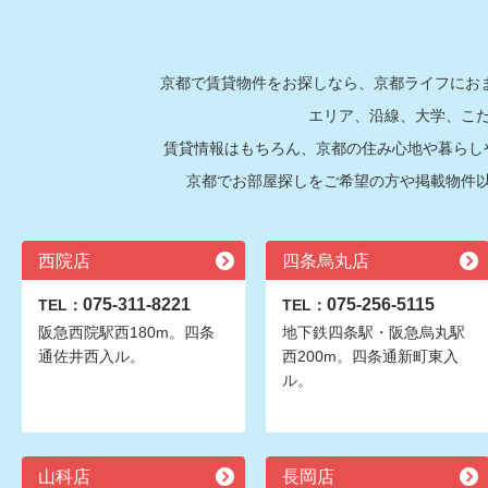
京都で賃貸物件をお探しなら、京都ライフにおま
エリア、沿線、大学、こ
賃貸情報はもちろん、京都の住み心地や暮らし
京都でお部屋探しをご希望の方や掲載物件
西院店
四条烏丸店
075-311-8221
075-256-5115
TEL：
TEL：
阪急西院駅西180m。四条
地下鉄四条駅・阪急烏丸駅
通佐井西入ル。
西200m。四条通新町東入
ル。
山科店
長岡店