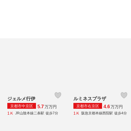
ジェルメ行伊
ルミネスプラザ
京都市中京区
京都市右京区
5.7
4.6
万
万円
万
万円
1Ｋ
1Ｋ
JR山陰本線二条駅
徒歩7分
阪急京都本線西院駅
徒歩4分