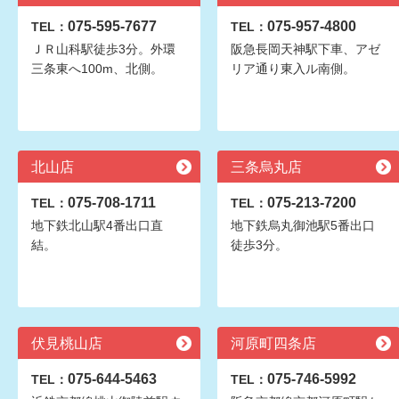
075-595-7677
075-957-4800
TEL：
TEL：
ＪＲ山科駅徒歩3分。外環
阪急長岡天神駅下車、アゼ
三条東へ100m、北側。
リア通り東入ル南側。
北山店
三条烏丸店
075-708-1711
075-213-7200
TEL：
TEL：
地下鉄北山駅4番出口直
地下鉄烏丸御池駅5番出口
結。
徒歩3分。
伏見桃山店
河原町四条店
075-644-5463
075-746-5992
TEL：
TEL：