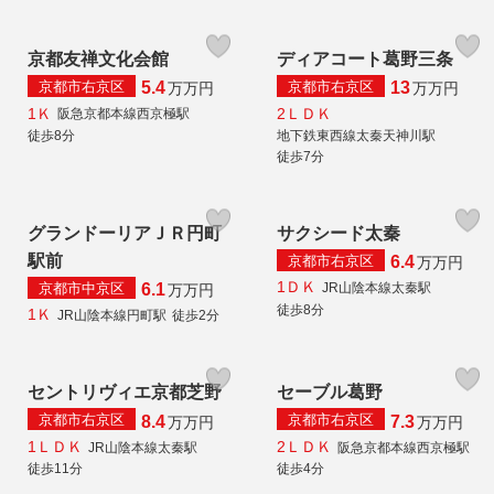
京都友禅文化会館
ディアコート葛野三条
京都市右京区
京都市右京区
5.4
13
万
万円
万
万円
1Ｋ
2ＬＤＫ
阪急京都本線西京極駅
徒歩8分
地下鉄東西線太秦天神川駅
徒歩7分
グランドーリアＪＲ円町
サクシード太秦
駅前
京都市右京区
6.4
万
万円
1ＤＫ
京都市中京区
JR山陰本線太秦駅
6.1
万
万円
徒歩8分
1Ｋ
JR山陰本線円町駅
徒歩2分
セントリヴィエ京都芝野
セーブル葛野
京都市右京区
京都市右京区
8.4
7.3
万
万円
万
万円
1ＬＤＫ
2ＬＤＫ
JR山陰本線太秦駅
阪急京都本線西京極駅
徒歩11分
徒歩4分