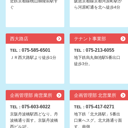
近鉄京都線桃山御陵前駅す
阪急京都線京都河原町駅か
ぐ
ら河原町通を北へ徒歩4分
西大路店
テナント事業部
075-585-6501
075-213-6055
TEL：
TEL：
ＪＲ西大路駅より徒歩1分
地下鉄烏丸御池駅5番出口
徒歩3分。
企画管理部 南営業所
企画管理部 北営業所
075-603-6022
075-417-0271
TEL：
TEL：
京阪丹波橋駅西どなり。丹
地下鉄「北大路駅」5番出
波橋通り面す。京阪丹波橋
口東へスグ。北大路通り面
西ビル1F。
す、南側