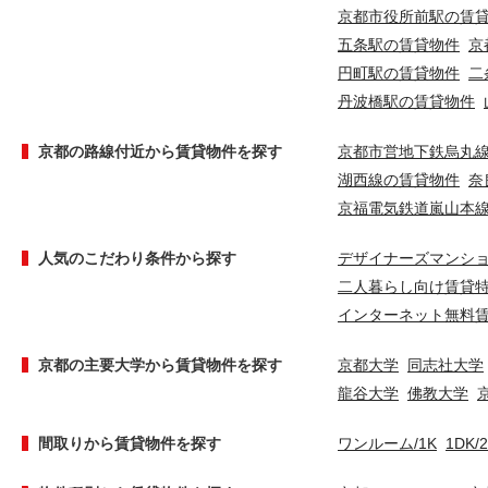
京都市役所前駅の賃
五条駅の賃貸物件
京
円町駅の賃貸物件
二
丹波橋駅の賃貸物件
京都の路線付近から賃貸物件を探す
京都市営地下鉄烏丸
湖西線の賃貸物件
奈
京福電気鉄道嵐山本
人気のこだわり条件から探す
デザイナーズマンシ
二人暮らし向け賃貸
インターネット無料
京都の主要大学から賃貸物件を探す
京都大学
同志社大学
龍谷大学
佛教大学
間取りから賃貸物件を探す
ワンルーム/1K
1DK/