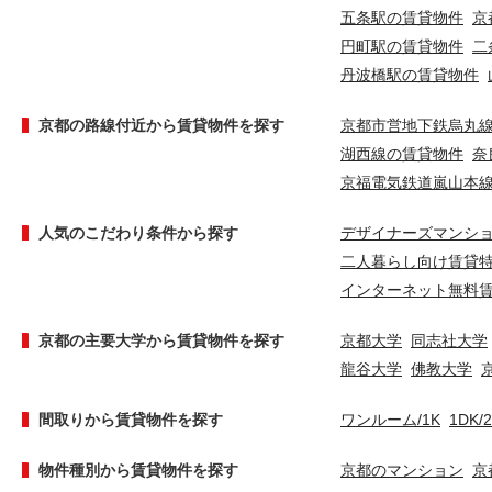
五条駅の賃貸物件
京
円町駅の賃貸物件
二
丹波橋駅の賃貸物件
京都の路線付近から賃貸物件を探す
京都市営地下鉄烏丸
湖西線の賃貸物件
奈
京福電気鉄道嵐山本
人気のこだわり条件から探す
デザイナーズマンシ
二人暮らし向け賃貸
インターネット無料
京都の主要大学から賃貸物件を探す
京都大学
同志社大学
龍谷大学
佛教大学
間取りから賃貸物件を探す
ワンルーム/1K
1DK/
物件種別から賃貸物件を探す
京都のマンション
京