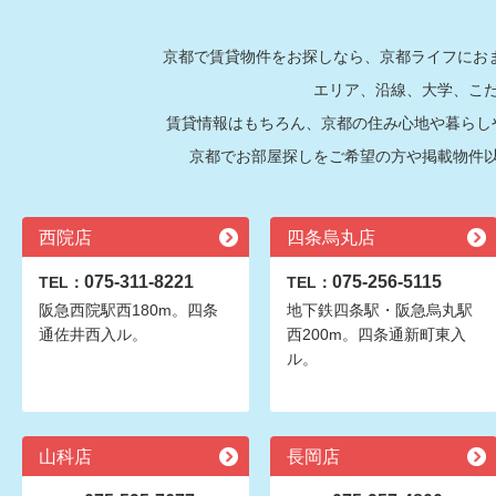
京都で賃貸物件をお探しなら、京都ライフにおま
エリア、沿線、大学、こ
賃貸情報はもちろん、京都の住み心地や暮らし
京都でお部屋探しをご希望の方や掲載物件
西院店
四条烏丸店
075-311-8221
075-256-5115
TEL：
TEL：
阪急西院駅西180m。四条
地下鉄四条駅・阪急烏丸駅
通佐井西入ル。
西200m。四条通新町東入
ル。
山科店
長岡店