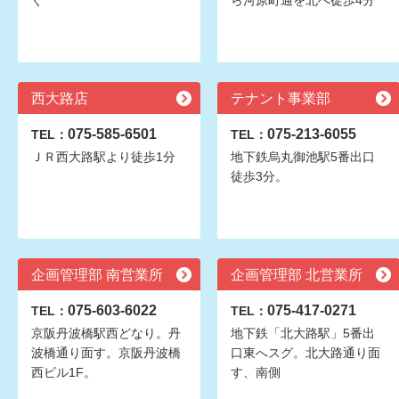
ぐ
ら河原町通を北へ徒歩4分
西大路店
テナント事業部
075-585-6501
075-213-6055
TEL：
TEL：
ＪＲ西大路駅より徒歩1分
地下鉄烏丸御池駅5番出口
徒歩3分。
企画管理部 南営業所
企画管理部 北営業所
075-603-6022
075-417-0271
TEL：
TEL：
京阪丹波橋駅西どなり。丹
地下鉄「北大路駅」5番出
波橋通り面す。京阪丹波橋
口東へスグ。北大路通り面
西ビル1F。
す、南側