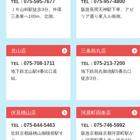
075-595-7677
075-957-4800
TEL：
TEL：
ＪＲ山科駅徒歩3分。外環
阪急長岡天神駅下車、アゼ
三条東へ100m、北側。
リア通り東入ル南側。
北山店
三条烏丸店
075-708-1711
075-213-7200
TEL：
TEL：
地下鉄北山駅4番出口直
地下鉄烏丸御池駅5番出口
結。
徒歩3分。
伏見桃山店
河原町四条店
075-644-5463
075-746-5992
TEL：
TEL：
近鉄京都線桃山御陵前駅す
阪急京都線京都河原町駅か