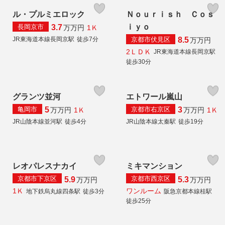
ル・プルミエロック
Ｎｏｕｒｉｓｈ Ｃｏｓ
ｉｙｏ
長岡京市
3.7
1Ｋ
万
万円
京都市伏見区
JR東海道本線長岡京駅
徒歩7分
8.5
万
万円
2ＬＤＫ
JR東海道本線長岡京駅
徒歩30分
グランツ並河
エトワール嵐山
亀岡市
京都市右京区
5
3
1Ｋ
1Ｋ
万
万円
万
万円
JR山陰本線並河駅
徒歩4分
JR山陰本線太秦駅
徒歩19分
レオパレスナカイ
ミキマンション
京都市下京区
京都市西京区
5.9
5.3
万
万円
万
万円
1Ｋ
ワンルーム
地下鉄烏丸線四条駅
徒歩3分
阪急京都本線桂駅
徒歩25分