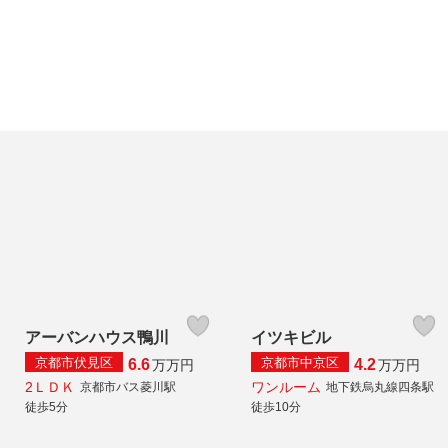
アーバンハウス鴨川
イツキビル
京都市伏見区
京都市中京区
6.6
4.2
万
万円
万
万円
2ＬＤＫ
ワンルーム
京都市バス菱川駅
地下鉄烏丸線四条駅
徒歩5分
徒歩10分