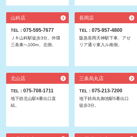
山科店
長岡店
075-595-7677
075-957-4800
TEL：
TEL：
ＪＲ山科駅徒歩3分。外環
阪急長岡天神駅下車、アゼ
三条東へ100m、北側。
リア通り東入ル南側。
北山店
三条烏丸店
075-708-1711
075-213-7200
TEL：
TEL：
地下鉄北山駅4番出口直
地下鉄烏丸御池駅5番出口
結。
徒歩3分。