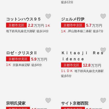
徒歩12分
コットンハウス９５
ジェルメ行伊
京都市北区
京都市中京区
2.2
5.7
1Ｋ
万
万円
万
万円
1Ｋ
地下鉄烏丸線北大路駅
徒歩14分
JR山陰本線二条駅
徒歩7分
ロゼ・クリスタⅡ
Ｋｉｔａｏｊｉ Ｒｅｓ
ｉｄｅｎｃｅ
京都市伏見区
5.9
万
万円
1Ｋ
京都市北区
京阪本線淀駅
徒歩6分
12.8
万
万円
1ＬＤＫ
地下鉄烏丸線北大路駅
徒歩5分
宗明氏貸家
サイト京都西院