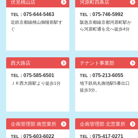
伏見桃山店
河原町四条店
075-644-5463
075-746-5992
TEL：
TEL：
近鉄京都線桃山御陵前駅す
阪急京都線京都河原町駅か
ぐ
ら河原町通を北へ徒歩4分
西大路店
テナント事業部
075-585-6501
075-213-6055
TEL：
TEL：
ＪＲ西大路駅より徒歩1分
地下鉄烏丸御池駅5番出口
徒歩3分。
企画管理部 南営業所
企画管理部 北営業所
075-603-6022
075-417-0271
TEL：
TEL：