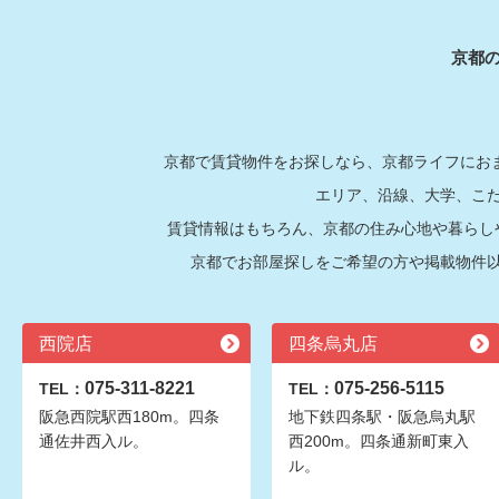
京都
京都で賃貸物件をお探しなら、京都ライフにおま
エリア、沿線、大学、こ
賃貸情報はもちろん、京都の住み心地や暮らし
京都でお部屋探しをご希望の方や掲載物件
西院店
四条烏丸店
075-311-8221
075-256-5115
TEL：
TEL：
阪急西院駅西180m。四条
地下鉄四条駅・阪急烏丸駅
通佐井西入ル。
西200m。四条通新町東入
ル。