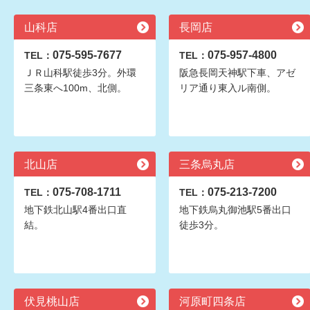
山科店
長岡店
075-595-7677
075-957-4800
TEL：
TEL：
ＪＲ山科駅徒歩3分。外環
阪急長岡天神駅下車、アゼ
三条東へ100m、北側。
リア通り東入ル南側。
北山店
三条烏丸店
075-708-1711
075-213-7200
TEL：
TEL：
地下鉄北山駅4番出口直
地下鉄烏丸御池駅5番出口
結。
徒歩3分。
伏見桃山店
河原町四条店