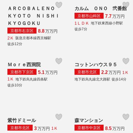
ＡＲＣＯＢＡＬＥＮＯ
カルム ＯＮＯ 弐番館
ＫＹＯＴＯ ＮＩＳＨＩ
京都市山科区
7.7
万
万円
1ＬＤＫ
ＫＹＯＧＯＫＵ
地下鉄東西線小野駅
徒歩7分
京都市右京区
8.8
万
万円
2Ｋ
阪急京都本線西京極駅
徒歩12分
Ｍｏｒｅ西洞院
コットンハウス９５
京都市下京区
京都市北区
5.1
2.2
1Ｋ
万
万円
万
万円
1Ｋ
地下鉄烏丸線四条駅
地下鉄烏丸線北大路駅
徒歩14分
徒歩10分
紫竹ドミール
森マンション
京都市北区
京都市中京区
3
8.5
1Ｋ
万
万円
万
万円