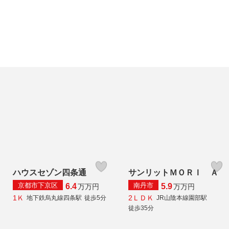
ハウスセゾン四条通
サンリットＭＯＲＩ Ａ
京都市下京区
南丹市
6.4
5.9
万
万円
万
万円
1Ｋ
2ＬＤＫ
地下鉄烏丸線四条駅
徒歩5分
JR山陰本線園部駅
徒歩35分