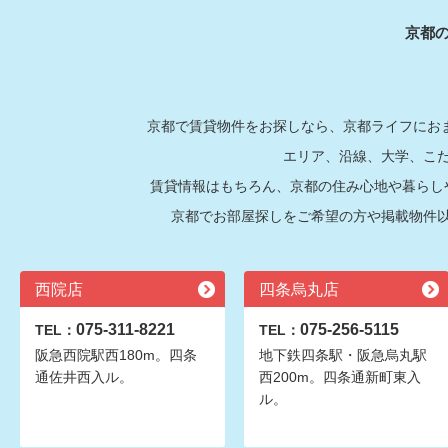
京都
京都で賃貸物件をお探しなら、京都ライフにおま
エリア、沿線、大学、こ
賃貸情報はもちろん、京都の住み心地や暮らし
京都でお部屋探しをご希望の方や掲載物件
西院店
四条烏丸店
075-311-8221
075-256-5115
TEL：
TEL：
阪急西院駅西180m。四条
地下鉄四条駅・阪急烏丸駅
通佐井西入ル。
西200m。四条通新町東入
ル。