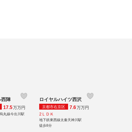
ル西陣
ロイヤルハイツ西沢
京都市右京区
17.5
7.6
万
万円
万
万円
2ＬＤＫ
烏丸線今出川駅
地下鉄東西線太秦天神川駅
徒歩8分