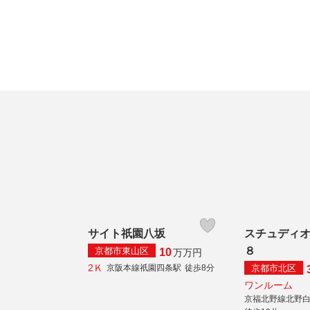
サイト祇園八坂
スチュディ
８
京都市東山区
10
万
万円
2Ｋ
京都市北区
京阪本線祇園四条駅
徒歩8分
ワンルーム
京福北野線北野