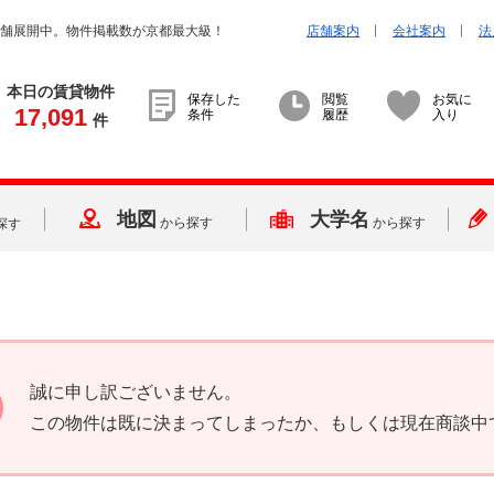
店舗展開中。物件掲載数が京都最大級！
店舗案内
会社案内
法
本日の賃貸物件
保存した
閲覧
お気に
17,091
条件
履歴
入り
件
地図
大学名
から探す
から探す
探す
誠に申し訳ございません。
この物件は既に決まってしまったか、もしくは現在商談中