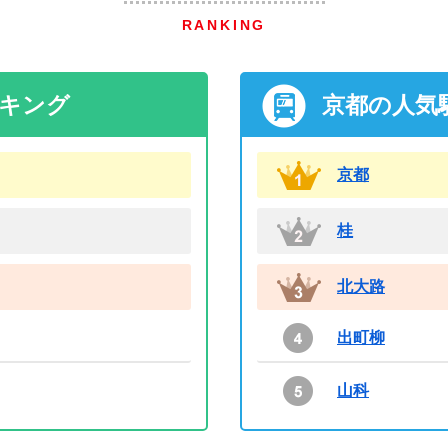
RANKING
ンキング
京都の人気
京都
桂
北大路
出町柳
山科