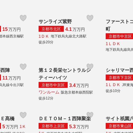
オ
サンライズ紫野
ファースト
町
京都市北区
15
4.1
万
万円
万
万円
1ＤＫ
京都市中京区
都本線西京極駅
地下鉄烏丸線北大路駅
徒歩20分
1ＬＤＫ
地下鉄烏丸線烏
ル西陣
第１２長栄セントラルシ
シャリマー
ティーハイツ
京都市下京区
11
万
万円
1ＬＤＫ
京都市中京区
烏丸線今出川駅
JR東
3.4
万
万円
徒歩10分
ワンルーム
阪急京都本線西院駅
徒歩12分
ＮＥ髙橋
ＤＥＴＯＭ－１西陣聚楽
サイト祇園
京都市上京区
京都市東山区
5
5.3
1Ｋ
万
万円
万
万円