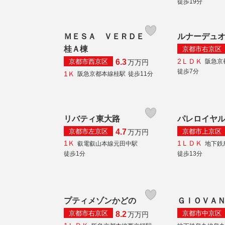
徒歩19分
ＭＥＳＡ ＶＥＲＤＥ
ルナーデュ
桂Ａ棟
京都市右京区
2ＬＤＫ
京都市西京区
阪急京
6.3
万
万円
徒歩7分
1Ｋ
阪急京都本線桂駅
徒歩11分
リバティ東大路
パレロイヤ
京都市左京区
京都市上京区
4.7
万
万円
1Ｋ
1ＬＤＫ
叡電叡山本線元田中駅
地下鉄
徒歩1分
徒歩13分
プティメゾンかどの
ＧＩＯＶＡ
京都市右京区
京都市中京区
8.2
万
万円