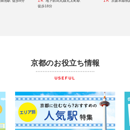
1Ｋ
1Ｋ
丸御池駅
徒歩8分
地下鉄烏丸線丸太町駅
京阪本線祇
徒歩18分
京都のお役立ち情報
USEFUL