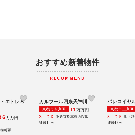
おすすめ新着物件
RECOMMEND
オ・エトレ８
カルフール四条天神川
パレロイヤ
京都市右京区
京都市上京区
11
万
万円
3ＬＤＫ
3ＬＤＫ
阪急京都本線西院駅
地下鉄
3.6
万
万円
徒歩15分
徒歩13分
白梅町駅