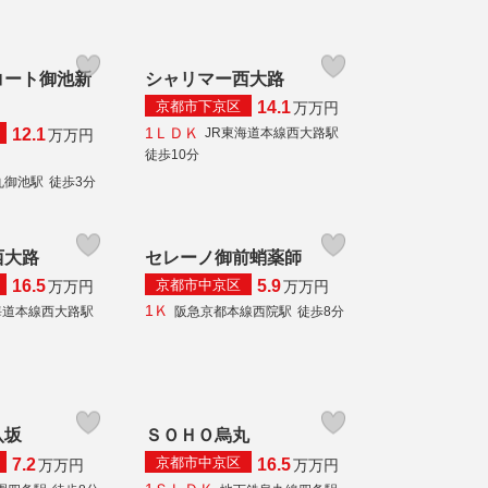
コート御池新
シャリマー西大路
京都市下京区
14.1
万
万円
1ＬＤＫ
JR東海道本線西大路駅
12.1
万
万円
徒歩10分
丸御池駅
徒歩3分
西大路
セレーノ御前蛸薬師
京都市中京区
16.5
5.9
万
万円
万
万円
1Ｋ
海道本線西大路駅
阪急京都本線西院駅
徒歩8分
八坂
ＳＯＨＯ烏丸
京都市中京区
7.2
16.5
万
万円
万
万円