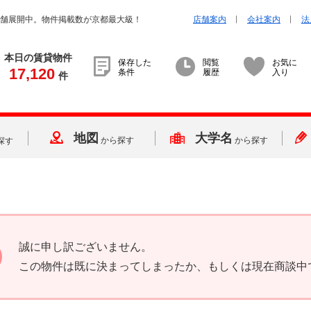
店舗展開中。物件掲載数が京都最大級！
店舗案内
会社案内
法
本日の賃貸物件
保存した
閲覧
お気に
17,120
条件
履歴
入り
件
地図
大学名
から探す
から探す
探す
誠に申し訳ございません。
この物件は既に決まってしまったか、もしくは現在商談中