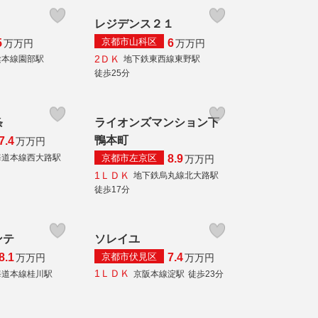
レジデンス２１
京都市山科区
5
6
万
万円
万
万円
2ＤＫ
陰本線園部駅
地下鉄東西線東野駅
徒歩25分
条
ライオンズマンション下
鴨本町
7.4
万
万円
京都市左京区
海道本線西大路駅
8.9
万
万円
1ＬＤＫ
地下鉄烏丸線北大路駅
徒歩17分
ンテ
ソレイユ
京都市伏見区
8.1
7.4
万
万円
万
万円
1ＬＤＫ
海道本線桂川駅
京阪本線淀駅
徒歩23分