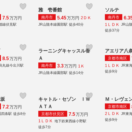
羽
雅 壱番館
ソルテ
南丹市
南丹市
7.5
5.45
6.3
2ＤＫ
万
万円
万
万円
1ＬＤＫ
都線伏見駅
JR山陰本線園部駅
徒歩40分
JR山
徒歩37分
町
ラーニングキャッスル香
アエリア八
Ａ
京都市南区
8.5
万
万円
1ＬＤＫ
南丹市
烏丸線今出川駅
JR東
3.3
1Ｋ
万
万円
徒歩9分
JR山陰本線園部駅
徒歩14分
八坂
キャトル・セゾン ＩＷ
Ｍ・レヴェ
ＡＴＡ
京都市南区
7.2
万
万円
2ＬＤＫ
京都市伏見区
園四条駅
徒歩8分
JR東
7.5
万
万円
徒歩9分
1ＬＤＫ
地下鉄東西線小野駅
徒歩7分