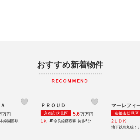
おすすめ新着物件
RECOMMEND
ＩＡ
ＰＲＯＵＤ
マーレフィ
京都市伏見区
京都市伏見区
5.6
万
万円
万
万円
1Ｋ
2ＬＤＫ
陰本線園部駅
JR奈良線藤森駅
徒歩5分
地下鉄烏丸線く