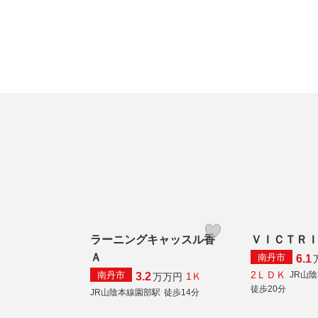
ラーニングキャッスル香
ＶＩＣＴＲ
Ａ
南丹市
6.1
2ＬＤＫ
南丹市
JR山
3.2
1Ｋ
万
万円
徒歩20分
JR山陰本線園部駅
徒歩14分