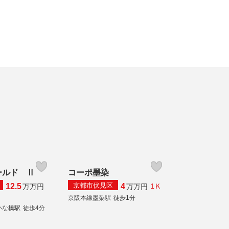
ールド Ⅱ
コーポ墨染
京都市伏見区
12.5
4
1Ｋ
万
万円
万
万円
京阪本線墨染駅
徒歩1分
いな橋駅
徒歩4分