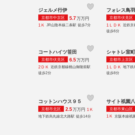
ジェルメ行伊
フォレス鳥
京都市中京区
京都市伏見区
5.7
万
万円
1Ｋ
1ＬＤＫ
JR山陰本線二条駅
徒歩7分
近鉄京
徒歩6分
コートハイツ笹田
シャトレ室
京都市伏見区
京都市上京区
6.5
万
万円
2ＤＫ
1ＬＤＫ
近鉄京都線桃山御陵前駅
地下鉄
徒歩2分
徒歩8分
コットンハウス９５
サイト祇園
京都市北区
京都市東山区
2.5
1Ｋ
万
万円
1Ｋ
地下鉄烏丸線北大路駅
徒歩14分
京阪本線祇