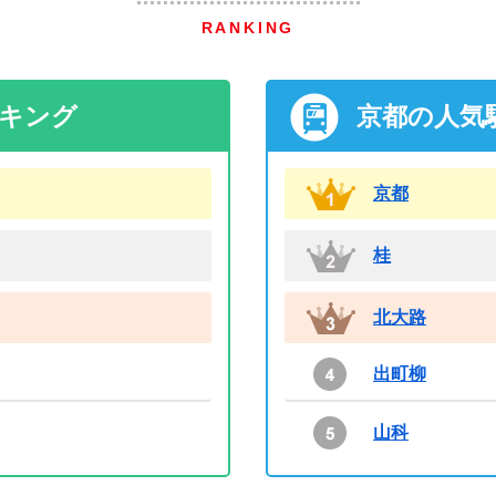
RANKING
ンキング
京都の人気
京都
桂
北大路
出町柳
山科