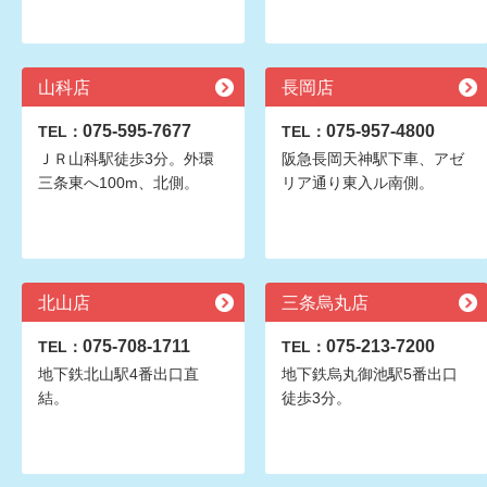
山科店
長岡店
075-595-7677
075-957-4800
TEL：
TEL：
ＪＲ山科駅徒歩3分。外環
阪急長岡天神駅下車、アゼ
三条東へ100m、北側。
リア通り東入ル南側。
北山店
三条烏丸店
075-708-1711
075-213-7200
TEL：
TEL：
地下鉄北山駅4番出口直
地下鉄烏丸御池駅5番出口
結。
徒歩3分。