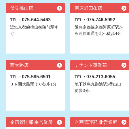
伏見桃山店
河原町四条店
075-644-5463
075-746-5992
TEL：
TEL：
近鉄京都線桃山御陵前駅す
阪急京都線京都河原町駅か
ぐ
ら河原町通を北へ徒歩4分
西大路店
テナント事業部
075-585-6501
075-213-6055
TEL：
TEL：
ＪＲ西大路駅より徒歩1分
地下鉄烏丸御池駅5番出口
徒歩3分。
企画管理部 南営業所
企画管理部 北営業所