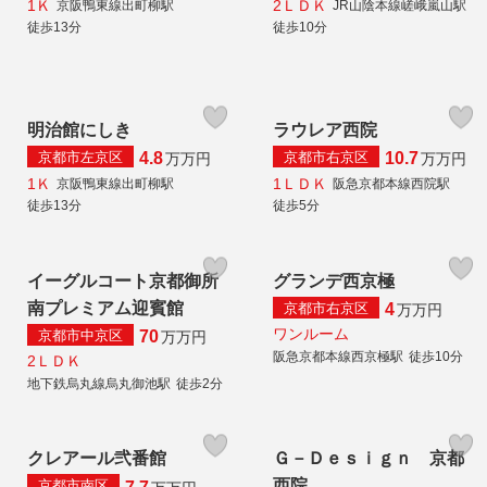
1Ｋ
2ＬＤＫ
京阪鴨東線出町柳駅
JR山陰本線嵯峨嵐山駅
徒歩13分
徒歩10分
明治館にしき
ラウレア西院
京都市左京区
京都市右京区
4.8
10.7
万
万円
万
万円
1Ｋ
1ＬＤＫ
京阪鴨東線出町柳駅
阪急京都本線西院駅
徒歩13分
徒歩5分
イーグルコート京都御所
グランデ西京極
南プレミアム迎賓館
京都市右京区
4
万
万円
ワンルーム
京都市中京区
70
万
万円
阪急京都本線西京極駅
徒歩10分
2ＬＤＫ
地下鉄烏丸線烏丸御池駅
徒歩2分
クレアール弐番館
Ｇ－Ｄｅｓｉｇｎ 京都
西院
京都市南区