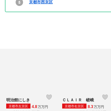
京都市西京区
明治館にしき
ＣＬＡＩＲ 嵯峨
京都市左京区
京都市右京区
4.8
8.3
万
万円
万
万円