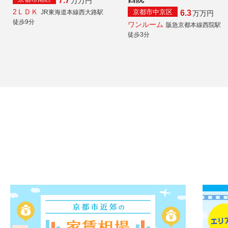
7.7
万
万円
2ＬＤＫ
京都市中京区
JR東海道本線西大路駅
6.3
万
万円
徒歩9分
ワンルーム
阪急京都本線西院駅
徒歩3分