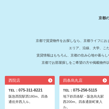
京都
京都で賃貸物件をお探しなら、京都ライフにおま
エリア、沿線、大学、こ
賃貸情報はもちろん、京都の住み心地や暮らし
京都でお部屋探しをご希望の方や掲載物件
西院店
四条烏丸店
075-311-8221
075-256-5115
TEL：
TEL：
阪急西院駅西180m。四条
地下鉄四条駅・阪急烏丸駅
通佐井西入ル。
西200m。四条通新町東入
ル。