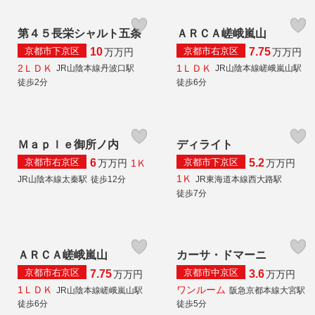
第４５長栄シャルト五条
ＡＲＣＡ嵯峨嵐山
京都市下京区
京都市右京区
10
7.75
万
万円
万
万円
2ＬＤＫ
1ＬＤＫ
JR山陰本線丹波口駅
JR山陰本線嵯峨嵐山駅
徒歩2分
徒歩6分
Ｍａｐｌｅ御所ノ内
ディライト
京都市右京区
京都市下京区
6
5.2
1Ｋ
万
万円
万
万円
1Ｋ
JR山陰本線太秦駅
徒歩12分
JR東海道本線西大路駅
徒歩7分
ＡＲＣＡ嵯峨嵐山
カーサ・ドマーニ
京都市右京区
京都市中京区
7.75
3.6
万
万円
万
万円
1ＬＤＫ
ワンルーム
JR山陰本線嵯峨嵐山駅
阪急京都本線大宮駅
徒歩6分
徒歩5分