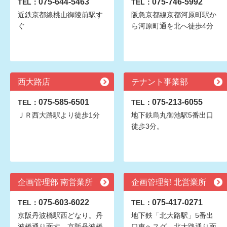
075-644-5463
075-746-5992
TEL：
TEL：
近鉄京都線桃山御陵前駅す
阪急京都線京都河原町駅か
ぐ
ら河原町通を北へ徒歩4分
西大路店
テナント事業部
075-585-6501
075-213-6055
TEL：
TEL：
ＪＲ西大路駅より徒歩1分
地下鉄烏丸御池駅5番出口
徒歩3分。
企画管理部 南営業所
企画管理部 北営業所
075-603-6022
075-417-0271
TEL：
TEL：
京阪丹波橋駅西どなり。丹
地下鉄「北大路駅」5番出
波橋通り面す。京阪丹波橋
口東へスグ。北大路通り面