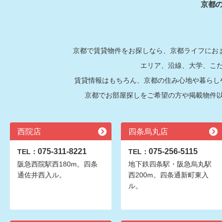
京都
京都で賃貸物件をお探しなら、京都ライフにおま
エリア、沿線、大学、こ
賃貸情報はもちろん、京都の住み心地や暮らし
京都でお部屋探しをご希望の方や掲載物件
西院店
四条烏丸店
075-311-8221
075-256-5115
TEL：
TEL：
阪急西院駅西180m。四条
地下鉄四条駅・阪急烏丸駅
通佐井西入ル。
西200m。四条通新町東入
ル。