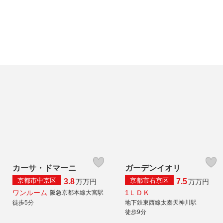
カーサ・ドマーニ
ガーデンイオリ
京都市中京区
京都市右京区
3.8
7.5
万
万円
万
万円
ワンルーム
1ＬＤＫ
阪急京都本線大宮駅
徒歩5分
地下鉄東西線太秦天神川駅
徒歩9分