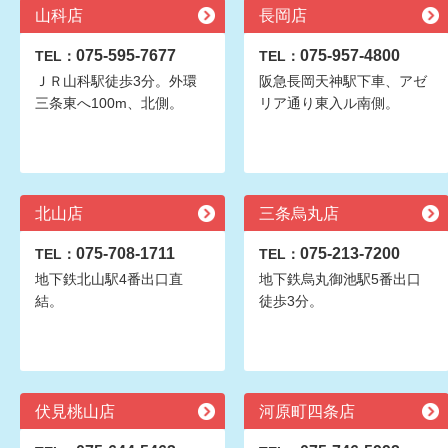
山科店
長岡店
075-595-7677
075-957-4800
TEL：
TEL：
ＪＲ山科駅徒歩3分。外環
阪急長岡天神駅下車、アゼ
三条東へ100m、北側。
リア通り東入ル南側。
北山店
三条烏丸店
075-708-1711
075-213-7200
TEL：
TEL：
地下鉄北山駅4番出口直
地下鉄烏丸御池駅5番出口
結。
徒歩3分。
伏見桃山店
河原町四条店