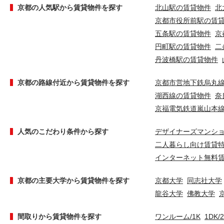
京都の人気駅から賃貸物件を探す
北山駅の賃貸物件
北
京都市役所前駅の賃
五条駅の賃貸物件
京
円町駅の賃貸物件
二
丹波橋駅の賃貸物件
京都の路線付近から賃貸物件を探す
京都市営地下鉄烏丸
湖西線の賃貸物件
奈
京福電気鉄道嵐山本
人気のこだわり条件から探す
デザイナーズマンシ
二人暮らし向け賃貸
インターネット無料
京都の主要大学から賃貸物件を探す
京都大学
同志社大学
龍谷大学
佛教大学
間取りから賃貸物件を探す
ワンルーム/1K
1DK/