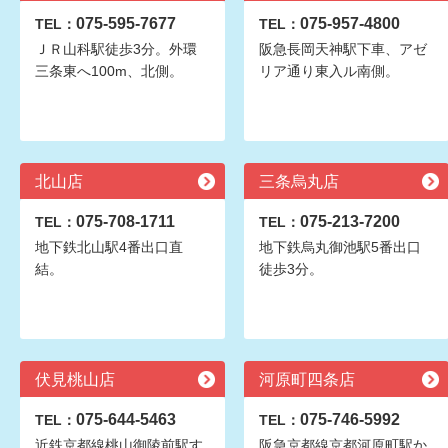
075-595-7677
075-957-4800
TEL：
TEL：
ＪＲ山科駅徒歩3分。外環
阪急長岡天神駅下車、アゼ
三条東へ100m、北側。
リア通り東入ル南側。
北山店
三条烏丸店
075-708-1711
075-213-7200
TEL：
TEL：
地下鉄北山駅4番出口直
地下鉄烏丸御池駅5番出口
結。
徒歩3分。
伏見桃山店
河原町四条店
075-644-5463
075-746-5992
TEL：
TEL：
近鉄京都線桃山御陵前駅す
阪急京都線京都河原町駅か