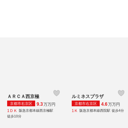
ＡＲＣＡ西京極
ルミネスプラザ
京都市右京区
京都市右京区
9.3
4.6
万
万円
万
万円
1ＤＫ
1Ｋ
阪急京都本線西京極駅
阪急京都本線西院駅
徒歩4分
徒歩10分