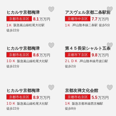
ヒカルサ京都梅津
アスヴェル京都二条駅前
京都市右京区
京都市中京区
8.1
7.7
万
万円
万
万円
1Ｋ
1Ｋ
阪急嵐山線松尾大社駅
JR山陰本線二条駅
徒歩5分
徒歩22分
ヒカルサ京都梅津
第４５長栄シャルト五条
京都市右京区
京都市下京区
8.6
9.8
万
万円
万
万円
1ＤＫ
2ＬＤＫ
阪急嵐山線松尾大社駅
JR山陰本線丹波口駅
徒歩22分
徒歩2分
ヒカルサ京都梅津
京都友禅文化会館
京都市右京区
京都市右京区
8.9
5.5
万
万円
万
万円
1ＤＫ
1Ｋ
阪急嵐山線松尾大社駅
阪急京都本線西京極駅
徒歩22分
徒歩8分