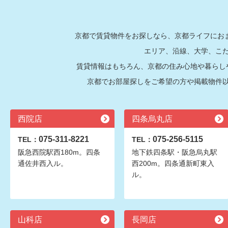
京都で賃貸物件をお探しなら、京都ライフにおま
エリア、沿線、大学、こ
賃貸情報はもちろん、京都の住み心地や暮らし
京都でお部屋探しをご希望の方や掲載物件
西院店
四条烏丸店
075-311-8221
075-256-5115
TEL：
TEL：
阪急西院駅西180m。四条
地下鉄四条駅・阪急烏丸駅
通佐井西入ル。
西200m。四条通新町東入
ル。
山科店
長岡店