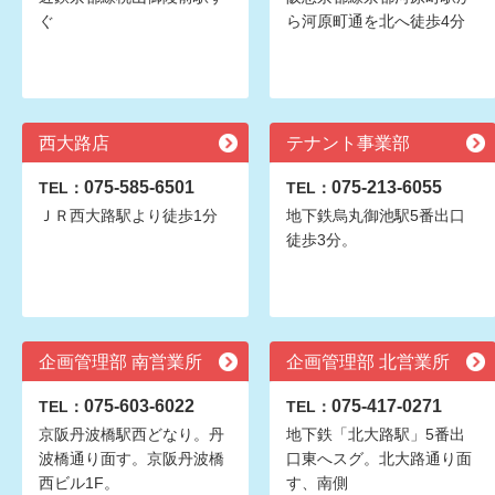
ぐ
ら河原町通を北へ徒歩4分
西大路店
テナント事業部
075-585-6501
075-213-6055
TEL：
TEL：
ＪＲ西大路駅より徒歩1分
地下鉄烏丸御池駅5番出口
徒歩3分。
企画管理部 南営業所
企画管理部 北営業所
075-603-6022
075-417-0271
TEL：
TEL：
京阪丹波橋駅西どなり。丹
地下鉄「北大路駅」5番出
波橋通り面す。京阪丹波橋
口東へスグ。北大路通り面
西ビル1F。
す、南側