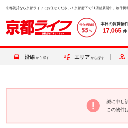
京都賃貸なら京都ライフにお任せください！京都府下で21店舗展開中。物件掲
本日の賃貸物
17,065
件
沿線
エリア
から探す
から探す
誠に申し
この物件