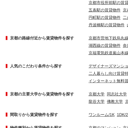
京都市役所前駅の賃
五条駅の賃貸物件
京
円町駅の賃貸物件
二
丹波橋駅の賃貸物件
京都の路線付近から賃貸物件を探す
京都市営地下鉄烏丸
湖西線の賃貸物件
奈
京福電気鉄道嵐山本
人気のこだわり条件から探す
デザイナーズマンシ
二人暮らし向け賃貸
インターネット無料
京都の主要大学から賃貸物件を探す
京都大学
同志社大学
龍谷大学
佛教大学
間取りから賃貸物件を探す
ワンルーム/1K
1DK/
物件種別から賃貸物件を探す
京都のマンション
京