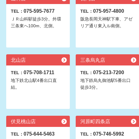
075-595-7677
075-957-4800
TEL：
TEL：
ＪＲ山科駅徒歩3分。外環
阪急長岡天神駅下車、アゼ
三条東へ100m、北側。
リア通り東入ル南側。
北山店
三条烏丸店
075-708-1711
075-213-7200
TEL：
TEL：
地下鉄北山駅4番出口直
地下鉄烏丸御池駅5番出口
結。
徒歩3分。
伏見桃山店
河原町四条店
075-644-5463
075-746-5992
TEL：
TEL：