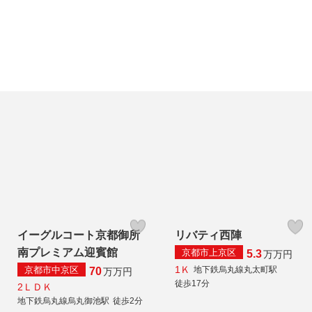
イーグルコート京都御所
リバティ西陣
南プレミアム迎賓館
京都市上京区
5.3
万
万円
1Ｋ
京都市中京区
地下鉄烏丸線丸太町駅
70
万
万円
徒歩17分
2ＬＤＫ
地下鉄烏丸線烏丸御池駅
徒歩2分