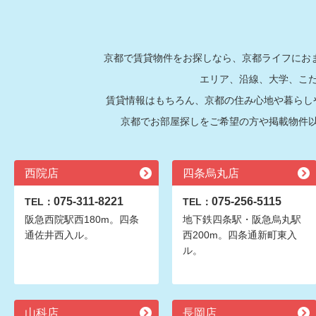
京都で賃貸物件をお探しなら、京都ライフにおま
エリア、沿線、大学、こ
賃貸情報はもちろん、京都の住み心地や暮らし
京都でお部屋探しをご希望の方や掲載物件
西院店
四条烏丸店
075-311-8221
075-256-5115
TEL：
TEL：
阪急西院駅西180m。四条
地下鉄四条駅・阪急烏丸駅
通佐井西入ル。
西200m。四条通新町東入
ル。
山科店
長岡店