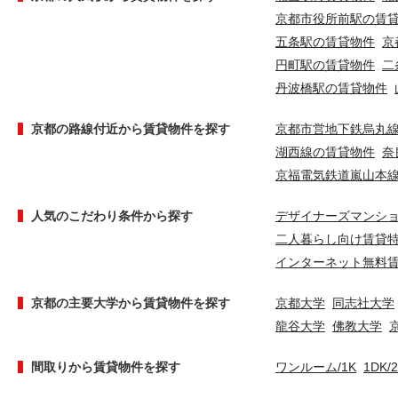
京都市役所前駅の賃
五条駅の賃貸物件
京
円町駅の賃貸物件
二
丹波橋駅の賃貸物件
京都の路線付近から賃貸物件を探す
京都市営地下鉄烏丸
湖西線の賃貸物件
奈
京福電気鉄道嵐山本
人気のこだわり条件から探す
デザイナーズマンシ
二人暮らし向け賃貸
インターネット無料
京都の主要大学から賃貸物件を探す
京都大学
同志社大学
龍谷大学
佛教大学
間取りから賃貸物件を探す
ワンルーム/1K
1DK/