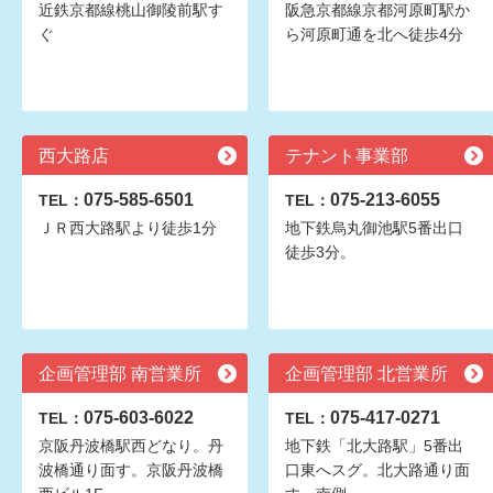
近鉄京都線桃山御陵前駅す
阪急京都線京都河原町駅か
ぐ
ら河原町通を北へ徒歩4分
西大路店
テナント事業部
075-585-6501
075-213-6055
TEL：
TEL：
ＪＲ西大路駅より徒歩1分
地下鉄烏丸御池駅5番出口
徒歩3分。
企画管理部 南営業所
企画管理部 北営業所
075-603-6022
075-417-0271
TEL：
TEL：
京阪丹波橋駅西どなり。丹
地下鉄「北大路駅」5番出
波橋通り面す。京阪丹波橋
口東へスグ。北大路通り面