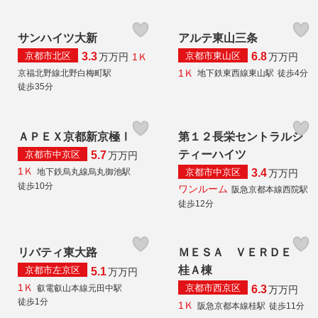
サンハイツ大新
アルテ東山三条
京都市北区
京都市東山区
3.3
6.8
1Ｋ
万
万円
万
万円
1Ｋ
京福北野線北野白梅町駅
地下鉄東西線東山駅
徒歩4分
徒歩35分
ＡＰＥＸ京都新京極Ⅰ
第１２長栄セントラルシ
ティーハイツ
京都市中京区
5.7
万
万円
1Ｋ
京都市中京区
地下鉄烏丸線烏丸御池駅
3.4
万
万円
徒歩10分
ワンルーム
阪急京都本線西院駅
徒歩12分
リバティ東大路
ＭＥＳＡ ＶＥＲＤＥ
桂Ａ棟
京都市左京区
5.1
万
万円
1Ｋ
京都市西京区
叡電叡山本線元田中駅
6.3
万
万円
徒歩1分
1Ｋ
阪急京都本線桂駅
徒歩11分