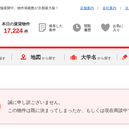
店舗展開中。物件掲載数が京都最大級！
店舗案内
会社案内
法
本日の賃貸物件
保存した
閲覧
お気に
17,224
条件
履歴
入り
件
地図
大学名
から探す
から探す
探す
誠に申し訳ございません。
この物件は既に決まってしまったか、もしくは現在商談中