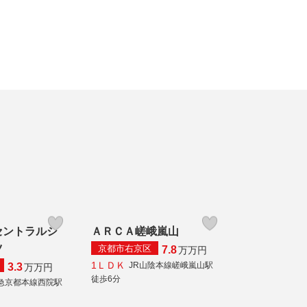
セントラルシ
ＡＲＣＡ嵯峨嵐山
ツ
京都市右京区
7.8
万
万円
1ＬＤＫ
JR山陰本線嵯峨嵐山駅
3.3
万
万円
徒歩6分
急京都本線西院駅