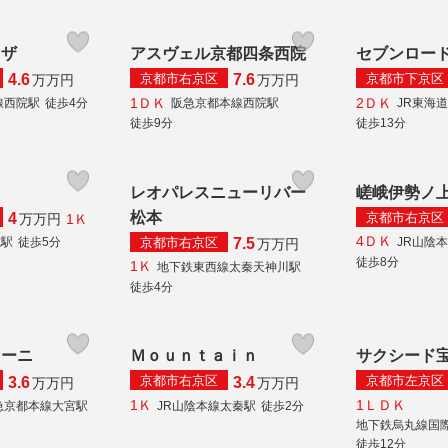
ラザ
アスヴェル京都四条西院
セブンロー
京都市右京区
京都市下京区
4.6
7.6
万
万円
万
万円
1ＤＫ
2ＤＫ
線西院駅
徒歩4分
阪急京都本線西院駅
JR東海
徒歩9分
徒歩13分
レオパレスニューリバー
嵯峨伊勢ノ
松本
京都市右京区
4
1Ｋ
万
万円
4ＤＫ
京都市右京区
院駅
徒歩5分
JR山陰
7.5
万
万円
徒歩8分
1Ｋ
地下鉄東西線太秦天神川駅
徒歩4分
マーニ
Ｍｏｕｎｔａｉｎ
サクシード
京都市右京区
京都市左京区
3.6
3.4
万
万円
万
万円
1Ｋ
1ＬＤＫ
急京都本線大宮駅
JR山陰本線太秦駅
徒歩2分
地下鉄烏丸線国
徒歩12分