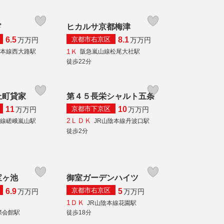
ド
ヒカルサ京都梅津
京都市右京区
6.5
8.1
万
万円
万
万円
1Ｋ
道本線西大路駅
阪急嵐山線松尾大社駅
徒歩22分
上町貸家
第４５長栄シャルト五条
京都市下京区
11
10
万
万円
万
万円
2ＬＤＫ
本線嵯峨嵐山駅
JR山陰本線丹波口駅
徒歩2分
宝ヶ池
御室ガーデンハイツ
京都市右京区
6.9
5
万
万円
万
万円
1ＤＫ
JR山陰本線花園駅
際会館駅
徒歩18分