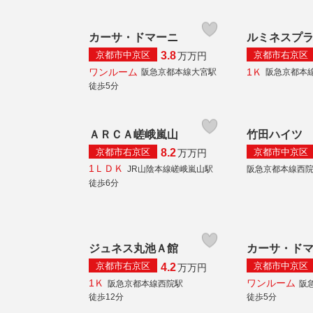
カーサ・ドマーニ
ルミネスプ
京都市中京区
京都市右京区
3.8
万
万円
ワンルーム
1Ｋ
阪急京都本線大宮駅
阪急京都本
徒歩5分
ＡＲＣＡ嵯峨嵐山
竹田ハイツ
京都市右京区
京都市中京区
8.2
万
万円
1ＬＤＫ
JR山陰本線嵯峨嵐山駅
阪急京都本線西
徒歩6分
ジュネス丸池Ａ館
カーサ・ド
京都市右京区
京都市中京区
4.2
万
万円
1Ｋ
ワンルーム
阪急京都本線西院駅
阪
徒歩12分
徒歩5分