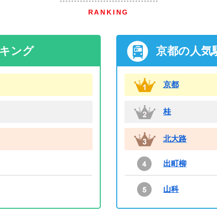
RANKING
ンキング
京都の人気
京都
桂
北大路
出町柳
山科