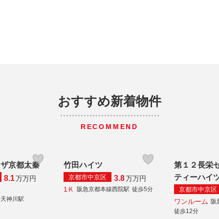
おすすめ新着物件
RECOMMEND
ラザ京都太秦
竹田ハイツ
第１２長栄
ティーハイ
京都市中京区
8.1
3.8
万
万円
万
万円
1Ｋ
京都市中京区
阪急京都本線西院駅
徒歩5分
秦天神川駅
ワンルーム
阪
徒歩12分