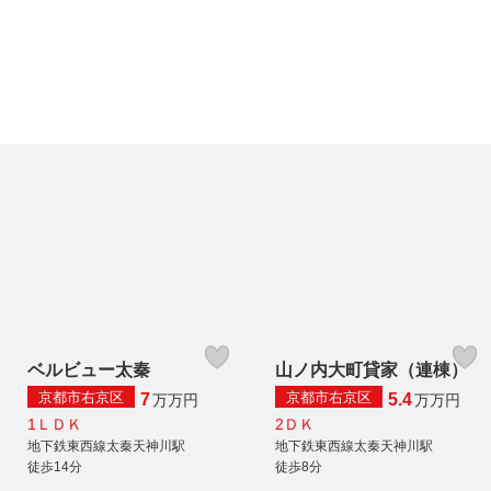
ベルビュー太秦
山ノ内大町貸家（連棟）
京都市右京区
京都市右京区
7
5.4
万
万円
万
万円
1ＬＤＫ
2ＤＫ
地下鉄東西線太秦天神川駅
地下鉄東西線太秦天神川駅
徒歩14分
徒歩8分