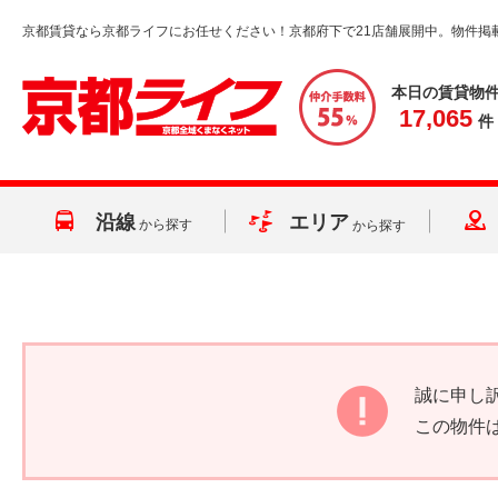
京都賃貸なら京都ライフにお任せください！京都府下で21店舗展開中。物件掲
本日の賃貸物
17,065
件
沿線
エリア
から探す
から探す
誠に申し
この物件