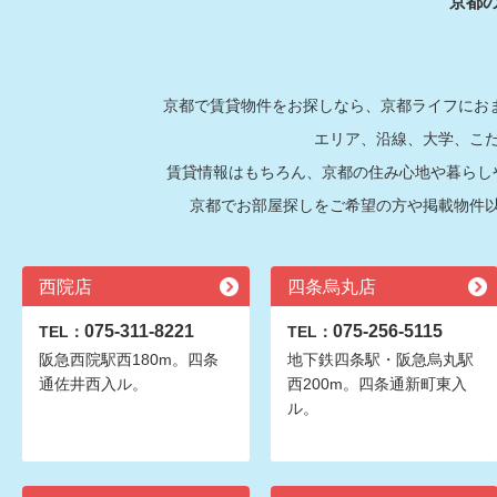
京都
京都で賃貸物件をお探しなら、京都ライフにおま
エリア、沿線、大学、こ
賃貸情報はもちろん、京都の住み心地や暮らし
京都でお部屋探しをご希望の方や掲載物件
西院店
四条烏丸店
075-311-8221
075-256-5115
TEL：
TEL：
阪急西院駅西180m。四条
地下鉄四条駅・阪急烏丸駅
通佐井西入ル。
西200m。四条通新町東入
ル。