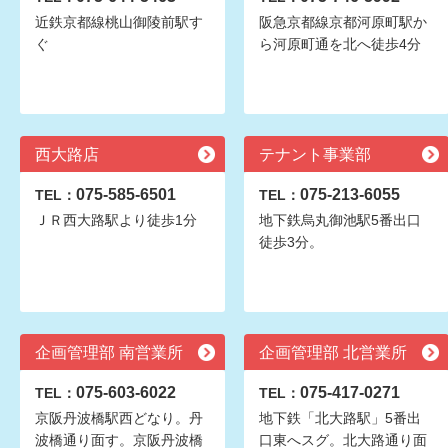
近鉄京都線桃山御陵前駅す
阪急京都線京都河原町駅か
ぐ
ら河原町通を北へ徒歩4分
西大路店
テナント事業部
075-585-6501
075-213-6055
TEL：
TEL：
ＪＲ西大路駅より徒歩1分
地下鉄烏丸御池駅5番出口
徒歩3分。
企画管理部 南営業所
企画管理部 北営業所
075-603-6022
075-417-0271
TEL：
TEL：
京阪丹波橋駅西どなり。丹
地下鉄「北大路駅」5番出
波橋通り面す。京阪丹波橋
口東へスグ。北大路通り面