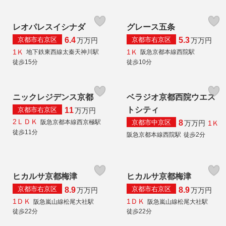
レオパレスイシナダ
グレース五条
京都市右京区
京都市右京区
6.4
5.3
万
万円
万
万円
1Ｋ
1Ｋ
地下鉄東西線太秦天神川駅
阪急京都本線西院駅
徒歩15分
徒歩10分
ニックレジデンス京都
ベラジオ京都西院ウエス
トシティ
京都市右京区
11
万
万円
2ＬＤＫ
京都市中京区
阪急京都本線西京極駅
8
1Ｋ
万
万円
徒歩11分
阪急京都本線西院駅
徒歩2分
ヒカルサ京都梅津
ヒカルサ京都梅津
京都市右京区
京都市右京区
8.9
8.9
万
万円
万
万円
1ＤＫ
1ＤＫ
阪急嵐山線松尾大社駅
阪急嵐山線松尾大社駅
徒歩22分
徒歩22分