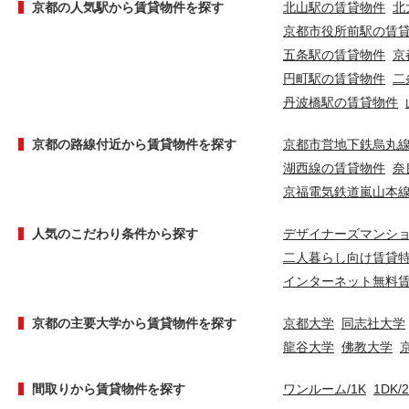
京都の人気駅から賃貸物件を探す
北山駅の賃貸物件
北
京都市役所前駅の賃
五条駅の賃貸物件
京
円町駅の賃貸物件
二
丹波橋駅の賃貸物件
京都の路線付近から賃貸物件を探す
京都市営地下鉄烏丸
湖西線の賃貸物件
奈
京福電気鉄道嵐山本
人気のこだわり条件から探す
デザイナーズマンシ
二人暮らし向け賃貸
インターネット無料
京都の主要大学から賃貸物件を探す
京都大学
同志社大学
龍谷大学
佛教大学
間取りから賃貸物件を探す
ワンルーム/1K
1DK/