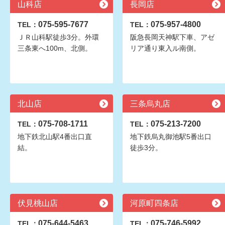
山科店
長岡店
075-595-7677
075-957-4800
TEL：
TEL：
ＪＲ山科駅徒歩3分。外環
阪急長岡天神駅下車、アゼ
三条東へ100m、北側。
リア通り東入ル南側。
北山店
三条烏丸店
075-708-1711
075-213-7200
TEL：
TEL：
地下鉄北山駅4番出口直
地下鉄烏丸御池駅5番出口
結。
徒歩3分。
伏見桃山店
河原町四条店
075-644-5463
075-746-5992
TEL：
TEL：