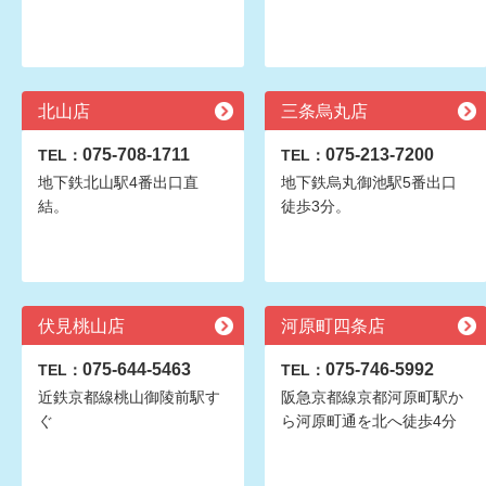
北山店
三条烏丸店
075-708-1711
075-213-7200
TEL：
TEL：
地下鉄北山駅4番出口直
地下鉄烏丸御池駅5番出口
結。
徒歩3分。
伏見桃山店
河原町四条店
075-644-5463
075-746-5992
TEL：
TEL：
近鉄京都線桃山御陵前駅す
阪急京都線京都河原町駅か
ぐ
ら河原町通を北へ徒歩4分