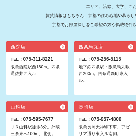
エリア、沿線、大学、こ
賃貸情報はもちろん、京都の住み心地や暮らし
京都でお部屋探しをご希望の方や掲載物件
西院店
四条烏丸店
075-311-8221
075-256-5115
TEL：
TEL：
阪急西院駅西180m。四条
地下鉄四条駅・阪急烏丸駅
通佐井西入ル。
西200m。四条通新町東入
ル。
山科店
長岡店
075-595-7677
075-957-4800
TEL：
TEL：
ＪＲ山科駅徒歩3分。外環
阪急長岡天神駅下車、アゼ
三条東へ100m、北側。
リア通り東入ル南側。