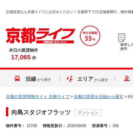
京都賃貸なら京都ライフにお任せください！京都府下で21店舗展開中。物件掲
保存し
条件
本日の賃貸物件
17,065
件
沿線
エリア
から探す
から探す
京都の賃貸情報サイト 京都ライフ
>
京都の賃貸を沿線から探す
>
向
向島スタジオフラッツ
マンション
物件番号：
12709
情報更新日：
2026/08/06
部屋番号：
306