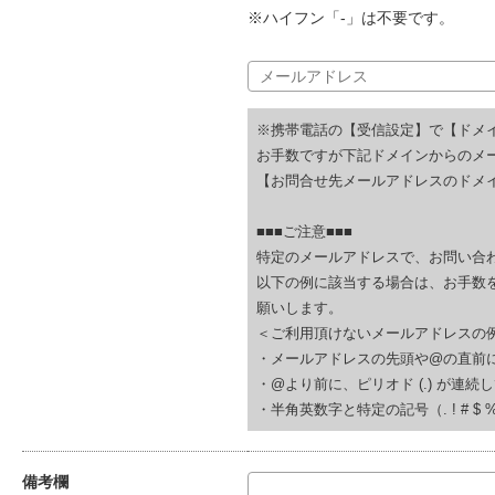
※ハイフン「-」は不要です。
※携帯電話の【受信設定】で【ドメ
お手数ですが下記ドメインからのメ
【お問合せ先メールアドレスのドメイ
■■■ご注意■■■
特定のメールアドレスで、お問い合
以下の例に該当する場合は、お手数
願いします。
＜ご利用頂けないメールアドレスの
・メールアドレスの先頭や@の直前にピリオド (.
・@より前に、ピリオド (.) が連続している(例
・半角英数字と特定の記号（. ! # $ % & ‘
備考欄