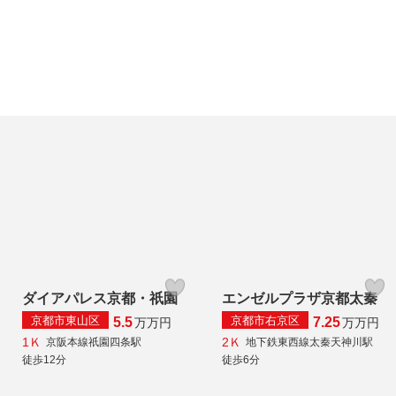
ダイアパレス京都・祇園
エンゼルプラザ京都太秦
京都市東山区
京都市右京区
5.5
7.25
万
万円
万
万円
1Ｋ
2Ｋ
京阪本線祇園四条駅
地下鉄東西線太秦天神川駅
徒歩12分
徒歩6分