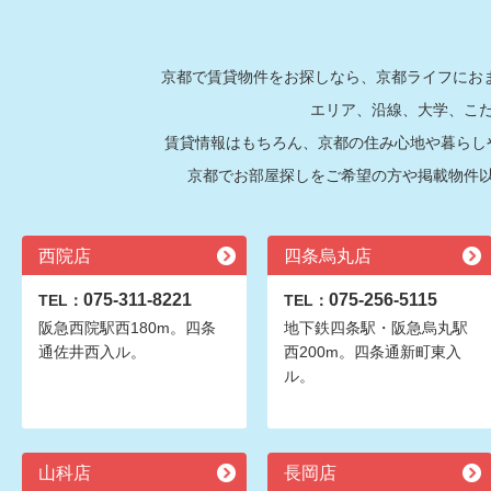
京都で賃貸物件をお探しなら、京都ライフにおま
エリア、沿線、大学、こ
賃貸情報はもちろん、京都の住み心地や暮らし
京都でお部屋探しをご希望の方や掲載物件
西院店
四条烏丸店
075-311-8221
075-256-5115
TEL：
TEL：
阪急西院駅西180m。四条
地下鉄四条駅・阪急烏丸駅
通佐井西入ル。
西200m。四条通新町東入
ル。
山科店
長岡店