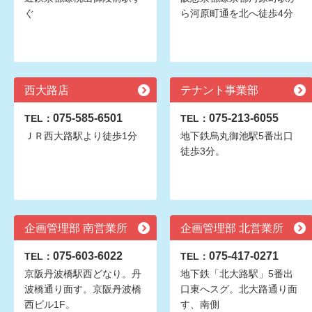
ぐ
ら河原町通を北へ徒歩4分
西大路店
テナント事業部
075-585-6501
075-213-6055
TEL：
TEL：
ＪＲ西大路駅より徒歩1分
地下鉄烏丸御池駅5番出口
徒歩3分。
企画管理部 南営業所
企画管理部 北営業所
075-603-6022
075-417-0271
TEL：
TEL：
京阪丹波橋駅西どなり。丹
地下鉄「北大路駅」5番出
波橋通り面す。京阪丹波橋
口東へスグ。北大路通り面
西ビル1F。
す、南側