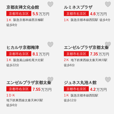
京都友禅文化会館
ルミネスプラザ
京都市右京区
京都市右京区
5.5
4.6
万
万円
万
万円
1Ｋ
1Ｋ
阪急京都本線西京極駅
阪急京都本線西院駅
徒歩4分
徒歩8分
ヒカルサ京都梅津
エンゼルプラザ京都太秦
京都市右京区
京都市右京区
8.1
7.35
万
万円
万
万円
1Ｋ
2Ｋ
阪急嵐山線松尾大社駅
地下鉄東西線太秦天神川駅
徒歩22分
徒歩6分
エンゼルプラザ京都太秦
ジュネス丸池Ａ館
京都市右京区
京都市右京区
7.55
4.2
万
万円
万
万円
1ＤＫ
1Ｋ
阪急京都本線西院駅
地下鉄東西線太秦天神川駅
徒歩12分
徒歩6分