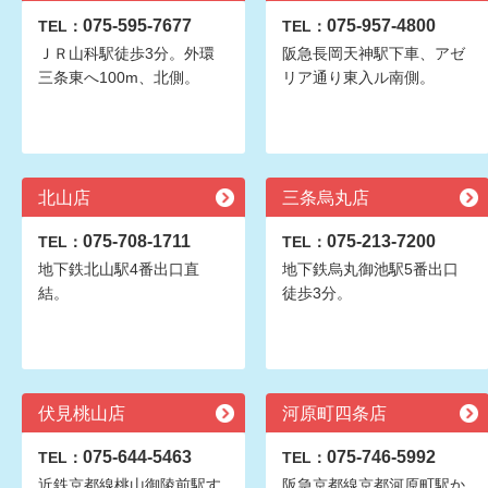
075-595-7677
075-957-4800
TEL：
TEL：
ＪＲ山科駅徒歩3分。外環
阪急長岡天神駅下車、アゼ
三条東へ100m、北側。
リア通り東入ル南側。
北山店
三条烏丸店
075-708-1711
075-213-7200
TEL：
TEL：
地下鉄北山駅4番出口直
地下鉄烏丸御池駅5番出口
結。
徒歩3分。
伏見桃山店
河原町四条店
075-644-5463
075-746-5992
TEL：
TEL：
近鉄京都線桃山御陵前駅す
阪急京都線京都河原町駅か