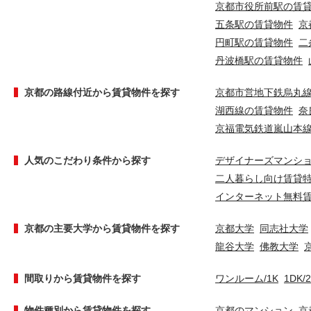
京都市役所前駅の賃
五条駅の賃貸物件
京
円町駅の賃貸物件
二
丹波橋駅の賃貸物件
京都の路線付近から賃貸物件を探す
京都市営地下鉄烏丸
湖西線の賃貸物件
奈
京福電気鉄道嵐山本
人気のこだわり条件から探す
デザイナーズマンシ
二人暮らし向け賃貸
インターネット無料
京都の主要大学から賃貸物件を探す
京都大学
同志社大学
龍谷大学
佛教大学
間取りから賃貸物件を探す
ワンルーム/1K
1DK/
物件種別から賃貸物件を探す
京都のマンション
京