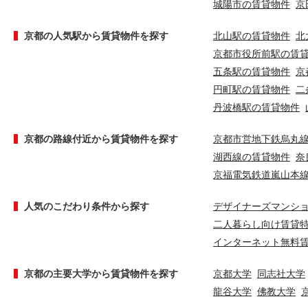
城陽市の賃貸物件
京
京都の人気駅から賃貸物件を探す
北山駅の賃貸物件
北
京都市役所前駅の賃
五条駅の賃貸物件
京
円町駅の賃貸物件
二
丹波橋駅の賃貸物件
京都の路線付近から賃貸物件を探す
京都市営地下鉄烏丸
湖西線の賃貸物件
奈
京福電気鉄道嵐山本
人気のこだわり条件から探す
デザイナーズマンシ
二人暮らし向け賃貸
インターネット無料
京都の主要大学から賃貸物件を探す
京都大学
同志社大学
龍谷大学
佛教大学