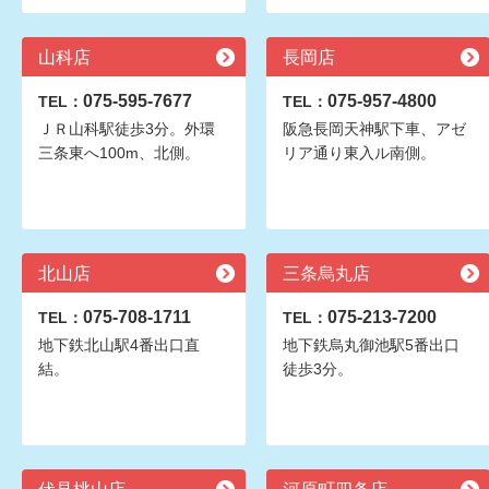
山科店
長岡店
075-595-7677
075-957-4800
TEL：
TEL：
ＪＲ山科駅徒歩3分。外環
阪急長岡天神駅下車、アゼ
三条東へ100m、北側。
リア通り東入ル南側。
北山店
三条烏丸店
075-708-1711
075-213-7200
TEL：
TEL：
地下鉄北山駅4番出口直
地下鉄烏丸御池駅5番出口
結。
徒歩3分。