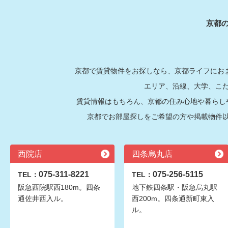
京都
京都で賃貸物件をお探しなら、京都ライフにおま
エリア、沿線、大学、こ
賃貸情報はもちろん、京都の住み心地や暮らし
京都でお部屋探しをご希望の方や掲載物件
西院店
四条烏丸店
075-311-8221
075-256-5115
TEL：
TEL：
阪急西院駅西180m。四条
地下鉄四条駅・阪急烏丸駅
通佐井西入ル。
西200m。四条通新町東入
ル。