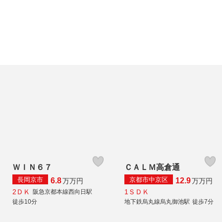
ＷＩＮ６７
ＣＡＬＭ高倉通
長岡京市
京都市中京区
6.8
12.9
万
万円
万
万円
2ＤＫ
1ＳＤＫ
阪急京都本線西向日駅
徒歩10分
地下鉄烏丸線烏丸御池駅
徒歩7分