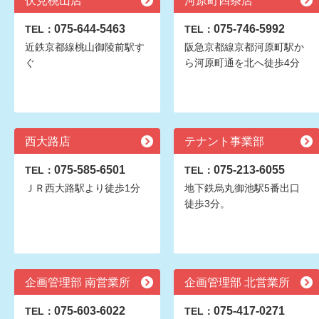
伏見桃山店
河原町四条店
075-644-5463
075-746-5992
TEL：
TEL：
近鉄京都線桃山御陵前駅す
阪急京都線京都河原町駅か
ぐ
ら河原町通を北へ徒歩4分
西大路店
テナント事業部
075-585-6501
075-213-6055
TEL：
TEL：
ＪＲ西大路駅より徒歩1分
地下鉄烏丸御池駅5番出口
徒歩3分。
企画管理部 南営業所
企画管理部 北営業所
075-603-6022
075-417-0271
TEL：
TEL：