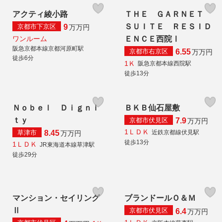
アクティ綾小路
ＴＨＥ ＧＡＲＮＥＴ
ＳＵＩＴＥ ＲＥＳＩＤ
京都市下京区
9
万
万円
ワンルーム
ＥＮＣＥ西院Ⅰ
阪急京都本線京都河原町駅
京都市右京区
6.55
万
万円
徒歩6分
1Ｋ
阪急京都本線西院駅
徒歩13分
Ｎｏｂｅｌ Ｄｉｇｎｉ
ＢＫＢ仙石屋敷
ｔｙ
京都市伏見区
7.9
万
万円
1ＬＤＫ
草津市
近鉄京都線伏見駅
8.45
万
万円
徒歩13分
1ＬＤＫ
JR東海道本線草津駅
徒歩29分
マンション・セイリング
ブランドールＯ＆Ｍ
Ⅱ
京都市伏見区
6.4
万
万円