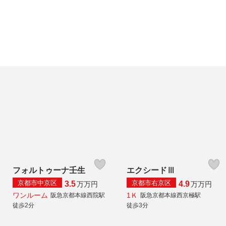
フォルトゥーナ壬生
エクシードⅢ
京都市中京区
京都市右京区
3.5
4.9
万
万円
万
万円
ワンルーム
1Ｋ
阪急京都本線西院駅
阪急京都本線西京極駅
徒歩2分
徒歩3分