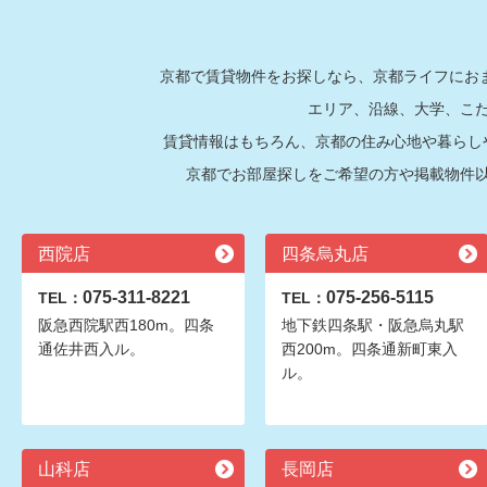
京都で賃貸物件をお探しなら、京都ライフにおま
エリア、沿線、大学、こ
賃貸情報はもちろん、京都の住み心地や暮らし
京都でお部屋探しをご希望の方や掲載物件
西院店
四条烏丸店
075-311-8221
075-256-5115
TEL：
TEL：
阪急西院駅西180m。四条
地下鉄四条駅・阪急烏丸駅
通佐井西入ル。
西200m。四条通新町東入
ル。
山科店
長岡店