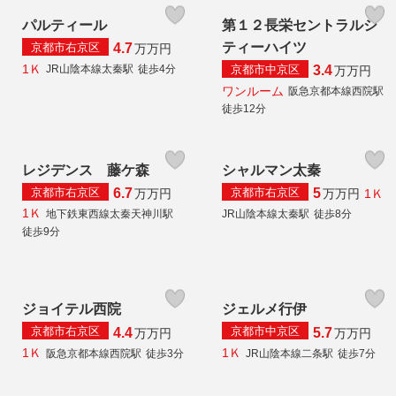
パルティール
第１２長栄セントラルシ
ティーハイツ
京都市右京区
4.7
万
万円
1Ｋ
京都市中京区
JR山陰本線太秦駅
徒歩4分
3.4
万
万円
ワンルーム
阪急京都本線西院駅
徒歩12分
レジデンス 藤ケ森
シャルマン太秦
京都市右京区
京都市右京区
6.7
5
1Ｋ
万
万円
万
万円
1Ｋ
地下鉄東西線太秦天神川駅
JR山陰本線太秦駅
徒歩8分
徒歩9分
ジョイテル西院
ジェルメ行伊
京都市右京区
京都市中京区
4.4
5.7
万
万円
万
万円
1Ｋ
1Ｋ
阪急京都本線西院駅
徒歩3分
JR山陰本線二条駅
徒歩7分