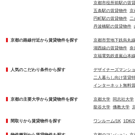
京都市役所前駅の賃
五条駅の賃貸物件
京
円町駅の賃貸物件
二
丹波橋駅の賃貸物件
京都の路線付近から賃貸物件を探す
京都市営地下鉄烏丸
湖西線の賃貸物件
奈
京福電気鉄道嵐山本
人気のこだわり条件から探す
デザイナーズマンシ
二人暮らし向け賃貸
インターネット無料
京都の主要大学から賃貸物件を探す
京都大学
同志社大学
龍谷大学
佛教大学
間取りから賃貸物件を探す
ワンルーム/1K
1DK/
物件種別から賃貸物件を探す
京都のマンション
京