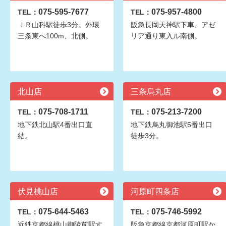
075-595-7677
075-957-4800
TEL：
TEL：
ＪＲ山科駅徒歩3分。外環
阪急長岡天神駅下車、アゼ
三条東へ100m、北側。
リア通り東入ル南側。
北山店
三条烏丸店
075-708-1711
075-213-7200
TEL：
TEL：
地下鉄北山駅4番出口直
地下鉄烏丸御池駅5番出口
結。
徒歩3分。
伏見桃山店
河原町四条店
075-644-5463
075-746-5992
TEL：
TEL：
近鉄京都線桃山御陵前駅す
阪急京都線京都河原町駅か