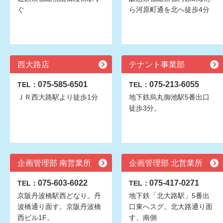
ぐ
ら河原町通を北へ徒歩4分
西大路店
テナント事業部
075-585-6501
075-213-6055
TEL：
TEL：
ＪＲ西大路駅より徒歩1分
地下鉄烏丸御池駅5番出口
徒歩3分。
企画管理部 南営業所
企画管理部 北営業所
075-603-6022
075-417-0271
TEL：
TEL：
京阪丹波橋駅西どなり。丹
地下鉄「北大路駅」5番出
波橋通り面す。京阪丹波橋
口東へスグ。北大路通り面
西ビル1F。
す、南側