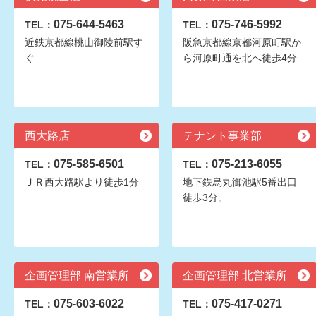
075-644-5463
075-746-5992
TEL：
TEL：
近鉄京都線桃山御陵前駅す
阪急京都線京都河原町駅か
ぐ
ら河原町通を北へ徒歩4分
西大路店
テナント事業部
075-585-6501
075-213-6055
TEL：
TEL：
ＪＲ西大路駅より徒歩1分
地下鉄烏丸御池駅5番出口
徒歩3分。
企画管理部 南営業所
企画管理部 北営業所
075-603-6022
075-417-0271
TEL：
TEL：