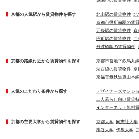
城陽市の賃貸物件
京
京都の人気駅から賃貸物件を探す
北山駅の賃貸物件
北
京都市役所前駅の賃
五条駅の賃貸物件
京
円町駅の賃貸物件
二
丹波橋駅の賃貸物件
京都の路線付近から賃貸物件を探す
京都市営地下鉄烏丸
湖西線の賃貸物件
奈
京福電気鉄道嵐山本
人気のこだわり条件から探す
デザイナーズマンシ
二人暮らし向け賃貸
インターネット無料
京都の主要大学から賃貸物件を探す
京都大学
同志社大学
龍谷大学
佛教大学