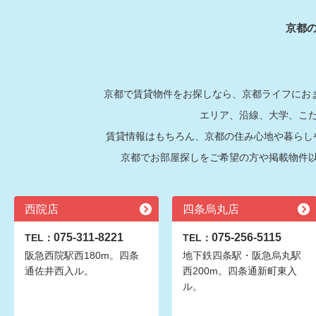
京都
京都で賃貸物件をお探しなら、京都ライフにおま
エリア、沿線、大学、こ
賃貸情報はもちろん、京都の住み心地や暮らし
京都でお部屋探しをご希望の方や掲載物件
西院店
四条烏丸店
075-311-8221
075-256-5115
TEL：
TEL：
阪急西院駅西180m。四条
地下鉄四条駅・阪急烏丸駅
通佐井西入ル。
西200m。四条通新町東入
ル。