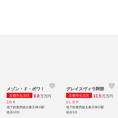
メゾン・ド・ボワⅠ
グレイスヴィラ阿部
京都市右京区
京都市右京区
6.8
11.5
万
万円
万
万円
2ＤＫ
2ＬＤＫ
地下鉄東西線太秦天神川駅
地下鉄東西線太秦天神川駅
徒歩10分
徒歩1分