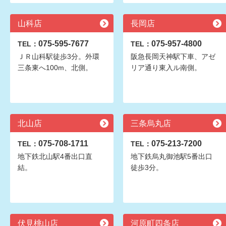
山科店
長岡店
075-595-7677
075-957-4800
TEL：
TEL：
ＪＲ山科駅徒歩3分。外環
阪急長岡天神駅下車、アゼ
三条東へ100m、北側。
リア通り東入ル南側。
北山店
三条烏丸店
075-708-1711
075-213-7200
TEL：
TEL：
地下鉄北山駅4番出口直
地下鉄烏丸御池駅5番出口
結。
徒歩3分。
伏見桃山店
河原町四条店