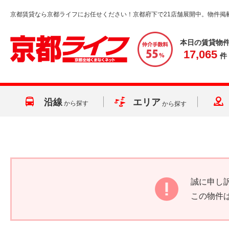
京都賃貸なら京都ライフにお任せください！京都府下で21店舗展開中。物件掲
本日の賃貸物
17,065
件
沿線
エリア
から探す
から探す
誠に申し
この物件