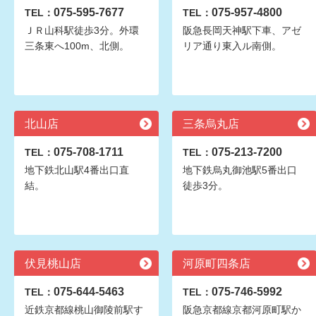
075-595-7677
075-957-4800
TEL：
TEL：
ＪＲ山科駅徒歩3分。外環
阪急長岡天神駅下車、アゼ
三条東へ100m、北側。
リア通り東入ル南側。
北山店
三条烏丸店
075-708-1711
075-213-7200
TEL：
TEL：
地下鉄北山駅4番出口直
地下鉄烏丸御池駅5番出口
結。
徒歩3分。
伏見桃山店
河原町四条店
075-644-5463
075-746-5992
TEL：
TEL：
近鉄京都線桃山御陵前駅す
阪急京都線京都河原町駅か