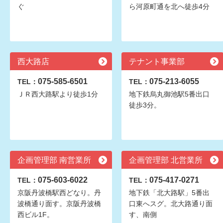
ぐ
ら河原町通を北へ徒歩4分
西大路店
テナント事業部
075-585-6501
075-213-6055
TEL：
TEL：
ＪＲ西大路駅より徒歩1分
地下鉄烏丸御池駅5番出口
徒歩3分。
企画管理部 南営業所
企画管理部 北営業所
075-603-6022
075-417-0271
TEL：
TEL：
京阪丹波橋駅西どなり。丹
地下鉄「北大路駅」5番出
波橋通り面す。京阪丹波橋
口東へスグ。北大路通り面
西ビル1F。
す、南側