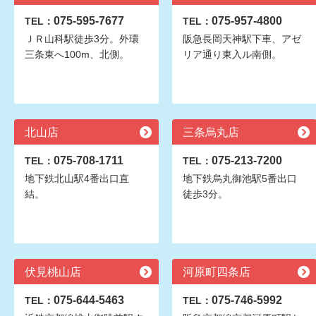
075-595-7677
075-957-4800
TEL：
TEL：
ＪＲ山科駅徒歩3分。外環
阪急長岡天神駅下車、アゼ
三条東へ100m、北側。
リア通り東入ル南側。
北山店
三条烏丸店
075-708-1711
075-213-7200
TEL：
TEL：
地下鉄北山駅4番出口直
地下鉄烏丸御池駅5番出口
結。
徒歩3分。
伏見桃山店
河原町四条店
075-644-5463
075-746-5992
TEL：
TEL：