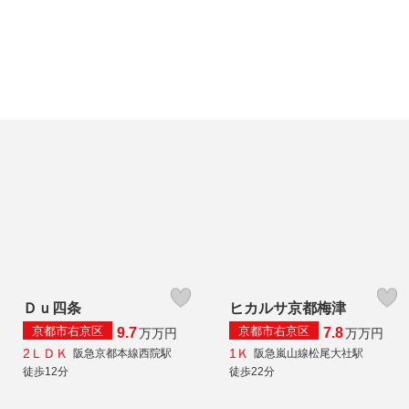
Ｄｕ四条
ヒカルサ京都梅津
京都市右京区
京都市右京区
9.7
7.8
万
万円
万
万円
2ＬＤＫ
1Ｋ
阪急京都本線西院駅
阪急嵐山線松尾大社駅
徒歩12分
徒歩22分