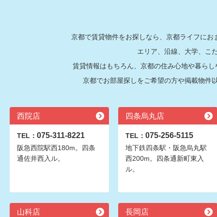
京都で賃貸物件をお探しなら、京都ライフにおま
エリア、沿線、大学、こ
賃貸情報はもちろん、京都の住み心地や暮らし
京都でお部屋探しをご希望の方や掲載物件
西院店
四条烏丸店
075-311-8221
075-256-5115
TEL：
TEL：
阪急西院駅西180m。四条
地下鉄四条駅・阪急烏丸駅
通佐井西入ル。
西200m。四条通新町東入
ル。
山科店
長岡店