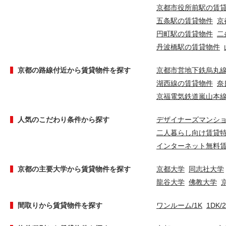
京都市役所前駅の賃
五条駅の賃貸物件
京
円町駅の賃貸物件
二
丹波橋駅の賃貸物件
京都の路線付近から賃貸物件を探す
京都市営地下鉄烏丸
湖西線の賃貸物件
奈
京福電気鉄道嵐山本
人気のこだわり条件から探す
デザイナーズマンシ
二人暮らし向け賃貸
インターネット無料
京都の主要大学から賃貸物件を探す
京都大学
同志社大学
龍谷大学
佛教大学
間取りから賃貸物件を探す
ワンルーム/1K
1DK/