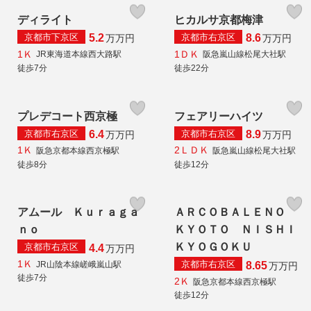
ディライト
ヒカルサ京都梅津
京都市下京区
京都市右京区
5.2
8.6
万
万円
万
万円
1Ｋ
1ＤＫ
JR東海道本線西大路駅
阪急嵐山線松尾大社駅
徒歩7分
徒歩22分
プレデコート西京極
フェアリーハイツ
京都市右京区
京都市右京区
6.4
8.9
万
万円
万
万円
1Ｋ
2ＬＤＫ
阪急京都本線西京極駅
阪急嵐山線松尾大社駅
徒歩8分
徒歩12分
アムール Ｋｕｒａｇａ
ＡＲＣＯＢＡＬＥＮＯ
ｎｏ
ＫＹＯＴＯ ＮＩＳＨＩ
ＫＹＯＧＯＫＵ
京都市右京区
4.4
万
万円
1Ｋ
京都市右京区
JR山陰本線嵯峨嵐山駅
8.65
万
万円
徒歩7分
2Ｋ
阪急京都本線西京極駅
徒歩12分