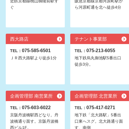
近鉄京都線桃山御陵前駅す
阪急京都線京都河原町駅か
ぐ
ら河原町通を北へ徒歩4分
西大路店
テナント事業部
075-585-6501
075-213-6055
TEL：
TEL：
ＪＲ西大路駅より徒歩1分
地下鉄烏丸御池駅5番出口
徒歩3分。
企画管理部 南営業所
企画管理部 北営業所
075-603-6022
075-417-0271
TEL：
TEL：
京阪丹波橋駅西どなり。丹
地下鉄「北大路駅」5番出
波橋通り面す。京阪丹波橋
口東へスグ。北大路通り面
西ビル1F。
す、南側