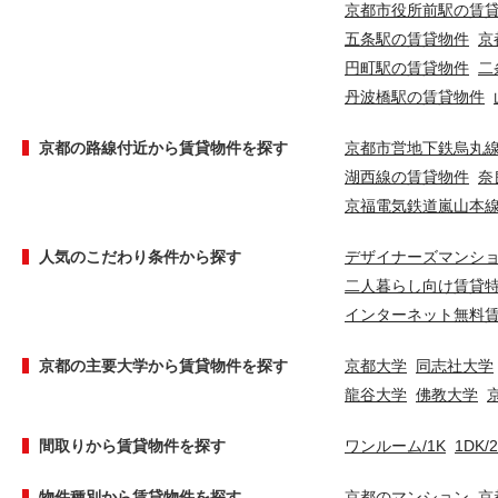
京都市役所前駅の賃
五条駅の賃貸物件
京
円町駅の賃貸物件
二
丹波橋駅の賃貸物件
京都の路線付近から賃貸物件を探す
京都市営地下鉄烏丸
湖西線の賃貸物件
奈
京福電気鉄道嵐山本
人気のこだわり条件から探す
デザイナーズマンシ
二人暮らし向け賃貸
インターネット無料
京都の主要大学から賃貸物件を探す
京都大学
同志社大学
龍谷大学
佛教大学
間取りから賃貸物件を探す
ワンルーム/1K
1DK/
物件種別から賃貸物件を探す
京都のマンション
京