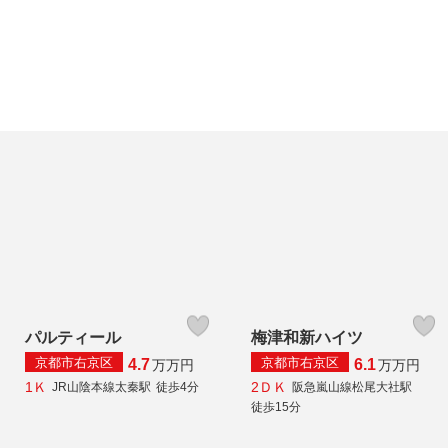
パルティール
梅津和新ハイツ
京都市右京区
京都市右京区
4.7
6.1
万
万円
万
万円
1Ｋ
2ＤＫ
JR山陰本線太秦駅
徒歩4分
阪急嵐山線松尾大社駅
徒歩15分