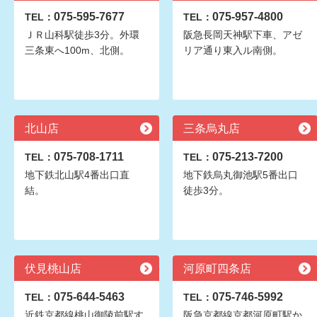
075-595-7677
075-957-4800
TEL：
TEL：
ＪＲ山科駅徒歩3分。外環
阪急長岡天神駅下車、アゼ
三条東へ100m、北側。
リア通り東入ル南側。
北山店
三条烏丸店
075-708-1711
075-213-7200
TEL：
TEL：
地下鉄北山駅4番出口直
地下鉄烏丸御池駅5番出口
結。
徒歩3分。
伏見桃山店
河原町四条店
075-644-5463
075-746-5992
TEL：
TEL：
近鉄京都線桃山御陵前駅す
阪急京都線京都河原町駅か