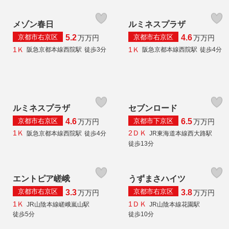
メゾン春日
ルミネスプラザ
京都市右京区
京都市右京区
5.2
4.6
万
万円
万
万円
1Ｋ
1Ｋ
阪急京都本線西院駅
徒歩3分
阪急京都本線西院駅
徒歩4分
ルミネスプラザ
セブンロード
京都市右京区
京都市下京区
4.6
6.5
万
万円
万
万円
1Ｋ
2ＤＫ
阪急京都本線西院駅
徒歩4分
JR東海道本線西大路駅
徒歩13分
エントピア嵯峨
うずまさハイツ
京都市右京区
京都市右京区
3.3
3.8
万
万円
万
万円
1Ｋ
1ＤＫ
JR山陰本線嵯峨嵐山駅
JR山陰本線花園駅
徒歩5分
徒歩10分