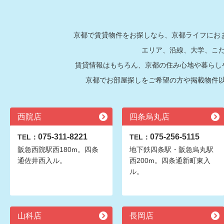
京都で賃貸物件をお探しなら、京都ライフにおま
エリア、沿線、大学、こ
賃貸情報はもちろん、京都の住み心地や暮らし
京都でお部屋探しをご希望の方や掲載物件
西院店
四条烏丸店
075-311-8221
075-256-5115
TEL：
TEL：
阪急西院駅西180m。四条
地下鉄四条駅・阪急烏丸駅
通佐井西入ル。
西200m。四条通新町東入
ル。
山科店
長岡店