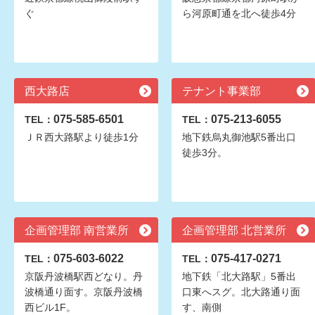
ぐ
ら河原町通を北へ徒歩4分
西大路店
テナント事業部
075-585-6501
075-213-6055
TEL：
TEL：
ＪＲ西大路駅より徒歩1分
地下鉄烏丸御池駅5番出口
徒歩3分。
企画管理部 南営業所
企画管理部 北営業所
075-603-6022
075-417-0271
TEL：
TEL：
京阪丹波橋駅西どなり。丹
地下鉄「北大路駅」5番出
波橋通り面す。京阪丹波橋
口東へスグ。北大路通り面
西ビル1F。
す、南側